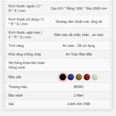
Kích thước ngoài ( C *
Cao 910 * Rộng 1200 * Sâu 2000 mm
R * S ) mm
Kích thước sử dụng ( C
Giường nằm thoải mái, rộng rãi
* R * S ) mm
Kích thước ngăn kéo (
Đảm bảo độ chắc chắn , an toàn
C * R * S ) mm
Tính năng
An toàn - Dễ sử dụng
Khả năng chống cháy
An Toàn Bảo Mật
Hệ thống khóa liên hoàn
thông minh
Đen
Xanh
Nâu
Đỏ
Trắng
Mầu sắc
Thương hiệu
BEMC
Bảo hành
2 Năm
Giá
4.800.000 VNĐ