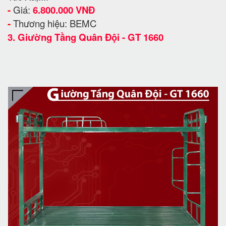
-
Giá:
6.800.000 VNĐ
-
Thương hiệu: BEMC
3.
Giường Tầng Quân Đội - GT 1660