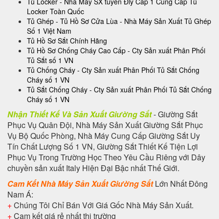
Tủ Locker - Nhà Máy SX tuyển Đlý Cấp 1 Cung Cấp Tủ
Locker Toàn Quốc
Tủ Ghép - Tủ Hồ Sơ Cửa Lùa - Nhà Máy Sản Xuất Tủ Ghép
Số 1 Việt Nam
Tủ Hồ Sơ Sắt Chính Hãng
Tủ Hồ Sơ Chống Cháy Cao Cấp - Cty Sản xuất Phân Phối
Tủ Sắt số 1 VN
Tủ Chống Cháy - Cty Sản xuất Phân Phối Tủ Sắt Chống
Cháy số 1 VN
Tủ Sắt Chống Cháy - Cty Sản xuất Phân Phối Tủ Sắt Chống
Cháy số 1 VN
Nhận Thiết Kế Và Sản Xuất Giường Sắt
- Giường Sắt
Phục Vụ Quân Đội, Nhà Máy Sản Xuất Giường Sắt Phục
Vụ Bộ Quốc Phòng, Nhà Máy Cung Cấp Giường Sắt Uy
Tín Chất Lượng Số 1 VN, Giường Sắt Thiết Kế Tiện Lợi
Phục Vụ Trong Trường Học Theo Yêu Cầu Riêng với Dây
chuyền sản xuất Italy Hiện Đại Bậc nhất Thế Giới.
Cam Kết Nhà Máy Sản Xuất Giường Sắt
Lớn Nhất Đông
Nam Á:
+
Chúng Tôi Chỉ Bán Với Giá Gốc Nhà Máy Sản Xuất.
+
Cam kết giá rẻ nhất thị trường