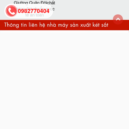
Giường Quân Độichất
lượng đạt chuẩn quốc
0982770404
tế an toàn
back
to
top