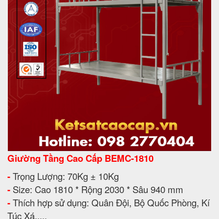
Giường Tầng Cao Cấp BEMC-1810
-
Trọng Lượng: 70Kg ± 10Kg
-
Size: Cao 1810 * Rộng 2030 * Sâu 940 mm
-
Thích hợp sử dụng: Quân Đội, Bộ Quốc Phòng, Kí
Túc Xá,....