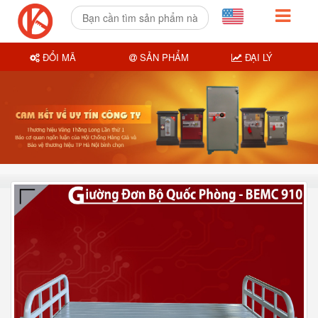
ĐỔI MÃ
SẢN PHẨM
ĐẠI LÝ