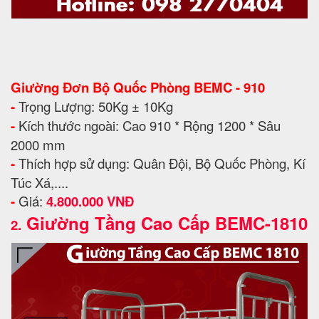
Giường Đơn Bộ Quốc Phòng BEMC - 910
-
Trọng Lượng: 50Kg ± 10Kg
-
Kích thước ngoài: Cao 910 * Rộng 1200 * Sâu
2000 mm
-
Thích hợp sử dụng: Quân Đội, Bộ Quốc Phòng, Kí
Túc Xá,....
-
Giá:
4.800.000 VNĐ
Giường Tầng Cao Cấp BEMC-1810
2.