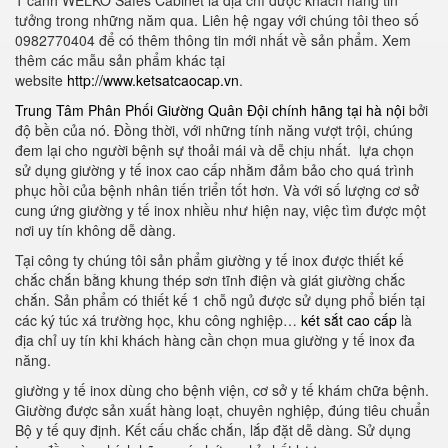
1 cánh WELKO Safes Cabinet là địa chỉ được khách hàng tin
tưởng trong những năm qua. Liên hệ ngay với chúng tôi theo số
0982770404 để có thêm thông tin mới nhất về sản phẩm. Xem
thêm các mẫu sản phẩm khác tại
website
http://www.ketsatcaocap.vn
.
Trung Tâm Phân Phối Giường Quân Đội chính hãng tại hà nội
bởi
độ bền của nó. Đồng thời, với những tính năng vượt trội, chúng
đem lại cho người bệnh sự thoải mái và dễ chịu nhất. lựa chọn
sử dụng giường y tế inox cao cấp nhằm đảm bảo cho quá trình
phục hồi của bệnh nhân tiến triển tốt hơn. Và với số lượng cơ sở
cung ứng giường y tế inox nhiều như hiện nay, việc tìm được một
nơi uy tín không dễ dàng.
Tại công ty chúng tôi sản phẩm giường y tế inox được thiết kế
chắc chắn bằng khung thép sơn tĩnh điện và giát giường chắc
chắn. Sản phẩm có thiết kế 1 chỗ ngủ được sử dụng phổ biến tại
các ký túc xá trường học, khu công nghiệp…
két sắt cao cấp
là
địa chỉ uy tín khi khách hàng cần chọn mua giường y tế inox đa
năng.
giường y tế inox dùng cho bệnh viện, cơ sở y tế khám chữa bệnh.
Giường được sản xuất hàng loạt, chuyên nghiệp, đúng tiêu chuẩn
Bộ y tế quy định. Kết cấu chắc chắn, lắp đặt dễ dàng. Sử dụng