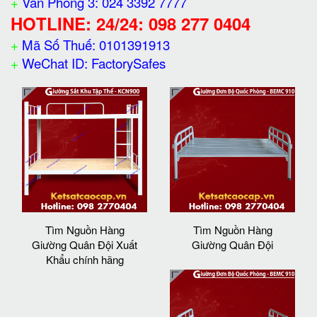
+
Văn Phòng 3: 024 3392 7777
HOTLINE: 24/24: 098 277 0404
+
Mã Số Thuế: 0101391913
+
WeChat ID: FactorySafes
Tìm Nguồn Hàng
Tìm Nguồn Hàng
Giường Quân Đội Xuất
Giường Quân Đội
Khẩu chính hãng