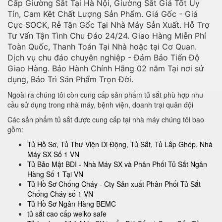
Cấp Giường Sắt Tại Hà Nội, Giường Sắt Giá Tốt Uy
Tín, Cam Kêt Chất Lượng Sản Phẩm. Giá Gốc - Giá
Cực SOCK, Rẻ Tận Gốc Tại Nhà Máy Sản Xuất. Hỗ Trợ
Tư Vấn Tận Tình Chu Đáo 24/24. Giao Hàng Miễn Phí
Toàn Quốc, Thanh Toán Tại Nhà hoặc tại Cơ Quan.
Dịch vụ chu đáo chuyên nghiệp - Đảm Bảo Tiến Độ
Giao Hàng. Bảo Hành Chính Hãng 02 năm Tại nơi sử
dụng, Bảo Trì Sản Phẩm Trọn Đời.
Ngoài ra chúng tôi còn cung cấp sản phẩm tủ sắt phù hợp nhu
cầu sử dụng trong nhà máy, bệnh viện, doanh trại quân đội
Các sản phẩm tủ sắt được cung cấp tại nhà máy chúng tôi bao
gồm:
Tủ Hồ Sơ, Tủ Thư Viện Di Động, Tủ Sắt, Tủ Lắp Ghép. Nhà
Máy SX Số 1 VN
Tủ Bảo Mật BDI - Nhà Máy SX và Phân Phối Tủ Sắt Ngân
Hàng Số 1 Tại VN
Tủ Hồ Sơ Chống Cháy - Cty Sản xuất Phân Phối Tủ Sắt
Chống Cháy số 1 VN
Tủ Hồ Sơ Ngân Hàng BEMC
tủ sắt cao cấp welko safe