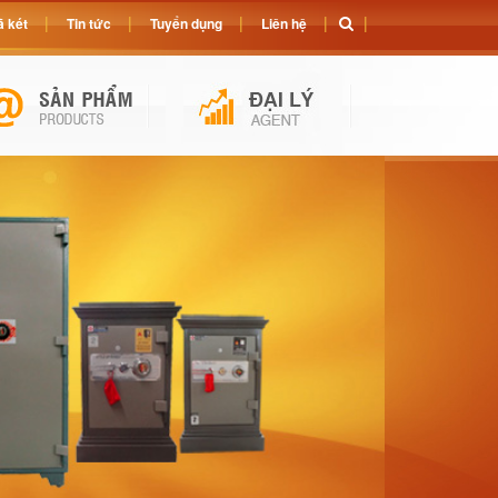
 két
Tin tức
Tuyển dụng
Liên hệ