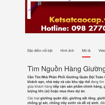
Đặc điểm nổi bật
Hình ảnh
Mô tả
Vid
Tìm Nguồn Hàng Giường 
Cần Tìm Nhà Phân Phối Giường Quân Đội Toàn 
khách sạn, nhà máy và các khu tập thể
đang tìm
giúp khách hàng
tiếp cận sản phẩm chính hãng, 
lượng lớn (sỉ) hoặc mua theo dự án
.
Các loại
giường quân đội, giường sắt tầng, giư
chống gỉ sét, chống trầy xước và dễ vệ sinh
, đ