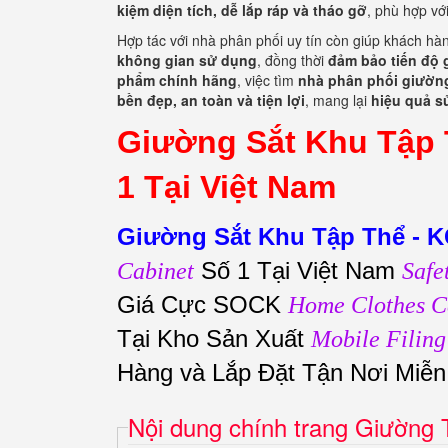
kiệm diện tích, dễ lắp ráp và tháo gỡ
, phù hợp vớ
Hợp tác với nhà phân phối uy tín còn giúp khách h
không gian sử dụng
, đồng thời
đảm bảo tiến độ g
phẩm chính hãng
, việc tìm
nhà phân phối giườn
bền đẹp, an toàn và tiện lợi
, mang lại
hiệu quả sử
Giường Sắt Khu Tập 
1 Tại Việt Nam
Giường Sắt Khu Tập Thể - 
Số 1 Tại Việt Nam
Cabinet
Safe
Giá Cực SOCK
Home Clothes C
Tại Kho Sản Xuất
Mobile Filing
Hàng và Lắp Đặt Tận Nơi Miễ
Nội dung chính trang Giường