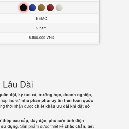
Đen
Xanh
Nâu
Đỏ
Trắng
BEMC
2 năm
8.500.000 VNĐ
 Lâu Dài
quân đội, ký túc xá, trường học, doanh nghiệp,
c hợp tác với
nhà phân phối uy tín trên toàn quốc
ồng thời nhận được
chiết khấu ưu đãi khi đặt số
ừ thép cao cấp, dày dặn, phủ sơn tĩnh điện
ời sử dụng
. Sản phẩm được thiết kế
chắc chắn, tiết