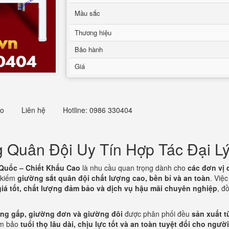
Mầu sắc
Thương hiệu
Bảo hành
Giá
eo
Liên hệ
Hotline: 0986 330404
Quân Đội Uy Tín Hợp Tác Đại Lý
Quốc – Chiết Khấu Cao
là nhu cầu quan trọng dành cho
các đơn vị 
 kiếm
giường sắt quân đội chất lượng cao, bền bỉ và an toàn
. Việ
giá tốt, chất lượng đảm bảo và dịch vụ hậu mãi chuyên nghiệp
, đ
ờng gấp, giường đơn và giường đôi
được phân phối đều
sản xuất t
ảm bảo
tuổi thọ lâu dài, chịu lực tốt và an toàn tuyệt đối cho ngư