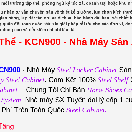
i
môi trường tập thể, phòng ngủ ký túc xá, doanh trại hoặc khu 
àng
nhận tư vấn chuyên sâu về thiết kế giường, lựa chọn kích thư
iao hàng, lắp đặt tận nơi và dịch vụ bảo hành dài hạn
. Với
chiết 
g quân đội toàn quốc
chính là
giải pháp tối ưu cho các đơn vị, d
 dụng cao và tiết kiệm chi phí lâu dài
Thể - KCN900 -
Nhà Máy Sản 
KCN900
-
Nhà Máy
Sản
Steel Locker Cabinet
. Cam Kết 100%
ty Steel Cabinet
Steel Shelf
+ Chúng Tôi Chỉ Bán
abinet
Home Shoes Ca
. Nhà máy SX Tuyển đại lý cấp 1 c
 System
n Phí Trên Toàn Quốc
Steel Cabinet.
 Tầng