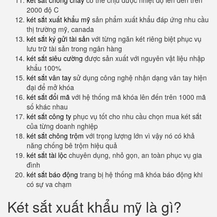
két sắt chống cháy
có thể chịu được nhiệt độ lên đến trên
2000 độ C
két sắt xuất khẩu mỹ
sản phẩm xuất khẩu đáp ứng nhu cầu
thị trường mỹ, canada
két sắt ký gửi tài sản
với từng ngăn két riêng biệt phục vụ
lưu trữ tài sản trong ngân hàng
két sắt siêu cường
được sản xuất với nguyên vật liệu nhập
khẩu 100%
két sắt vân tay
sử dụng công nghệ nhận dạng vân tay hiện
đại để mở khóa
két sắt đổi mã
với hệ thống mã khóa lên đến trên 1000 mã
số khác nhau
két sắt công ty
phục vụ tốt cho nhu cầu chọn mua két sắt
của từng doanh nghiệp
két sắt chông trộm
với trọng lượng lớn vì vậy nó có khả
năng chống bê trộm hiệu quả
két sắt tài lộc
chuyên dụng, nhỏ gọn, an toàn phục vụ gia
đình
két sắt báo động
trang bị hệ thống mã khóa báo động khi
có sự va chạm
Két sắt xuất khẩu mỹ là gì?