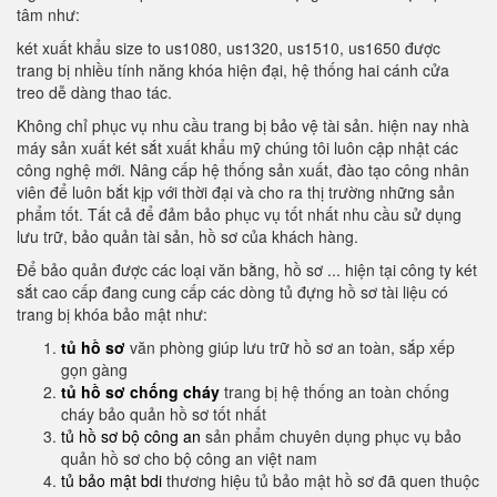
tâm như:
két xuất khẩu size to us1080, us1320, us1510, us1650 được
trang bị nhiều tính năng khóa hiện đại, hệ thống hai cánh cửa
treo dễ dàng thao tác.
Không chỉ phục vụ nhu cầu trang bị bảo vệ tài sản. hiện nay nhà
máy sản xuất két sắt xuất khẩu mỹ chúng tôi luôn cập nhật các
công nghệ mới. Nâng cấp hệ thống sản xuất, đào tạo công nhân
viên để luôn bắt kịp với thời đại và cho ra thị trường những sản
phẩm tốt. Tất cả để đảm bảo phục vụ tốt nhất nhu cầu sử dụng
lưu trữ, bảo quản tài sản, hồ sơ của khách hàng.
Để bảo quản được các loại văn bằng, hồ sơ ... hiện tại công ty két
sắt cao cấp đang cung cấp các dòng tủ đựng hồ sơ tài liệu có
trang bị khóa bảo mật như:
tủ hồ sơ
văn phòng giúp lưu trữ hồ sơ an toàn, sắp xếp
gọn gàng
tủ hồ sơ chống cháy
trang bị hệ thống an toàn chống
cháy bảo quản hồ sơ tốt nhất
tủ hồ sơ bộ công an
sản phẩm chuyên dụng phục vụ bảo
quản hồ sơ cho bộ công an việt nam
tủ bảo mật bdi
thương hiệu tủ bảo mật hồ sơ đã quen thuộc