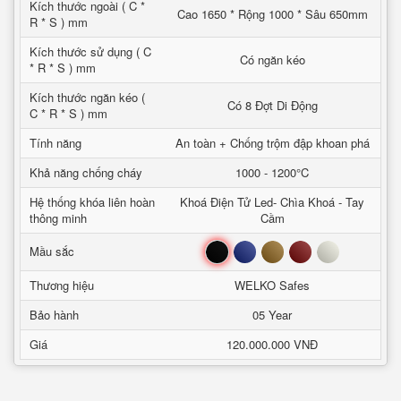
Kích thước ngoài ( C *
Cao 1650 * Rộng 1000 * Sâu 650mm
R * S ) mm
Kích thước sử dụng ( C
Có ngăn kéo
* R * S ) mm
Kích thước ngăn kéo (
Có 8 Đợt Di Động
C * R * S ) mm
Tính năng
An toàn + Chống trộm đập khoan phá
Khả năng chống cháy
1000 - 1200°C
Hệ thống khóa liên hoàn
Khoá Điện Tử Led- Chìa Khoá - Tay
thông minh
Cầm
Đen
Xanh
Nâu
Đỏ
Trắng
Mầu sắc
Thương hiệu
WELKO Safes
Bảo hành
05 Year
Giá
120.000.000 VNĐ