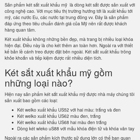
Sản phẩm két sắt xuất khẩu mỹ là dòng két sắt được sản xuất với
công nghệ cao. Với mục tiêu thị trường hướng tới là xuất khẩu tới
mỹ, các nước Eu, các nước tại trung đông vv. Đây là sản phẩm
đáp ứng theo tiêu chuẩn đánh giá của Mỹ nên rất được khách
hàng quan tâm.
Két xuất khẩu không những bền đẹp, mà trang bị nhiều loại khóa
hiện đại. Điều này là cho két thêm an toàn hơn. Ngoài ra với thiết
kế bản lề cánh treo được đặt bên ngoài. Két sắt xuất khẩu trông
khỏe khoắn và tiếp kiệm được rất nhiều diện tích.
Két sắt xuất khẩu mỹ gồm
những loại nào?
Hiện nay sản phẩm két sắt xuất khẩu mỹ được nhà máy chúng tôi
sản xuất bao gồm các loại:
Két welko xuất khẩu US52 với hai màu: trắng và đen
Két welko xuất khẩu US62 màu đen, trắng
Két welko xuất khẩu US68 hai màu đen trắng
Dòng két wleko uS88 với mẫu khóa điện tử và khóa vân tay
Ngoài ra các sản phẩm kích thước sử dụng lớn có thể bạn quan