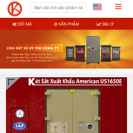
ĐỔI MÃ
SẢN PHẨM
ĐẠI LÝ