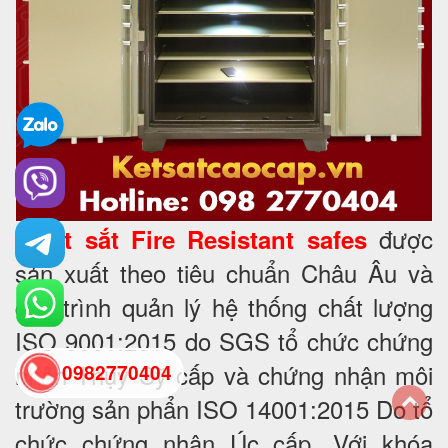
•
được
Két sắt
Fire Resistant safes
sản xuất theo tiêu chuẩn Châu Âu và
quy trình quản lý hệ thống chất lượng
ISO 9001:2015 do SGS tổ chức chứng
nhận Thụy Sỹ cấp và chứng nhận môi
0982770404
trường sản phẩn ISO 14001:2015 Do tổ
back
chức chứng nhận Úc cấp. Với khóa