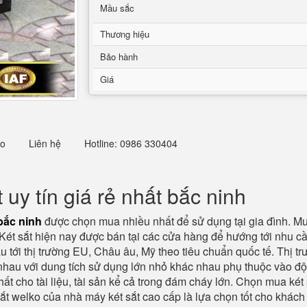
Mầu sắc
Thương hiệu
Bảo hành
Giá
eo
Liên hệ
Hotline: 0986 330404
uy tín giá rẻ nhất bắc ninh
bắc ninh
được chọn mua nhiều nhất để sử dụng tại gia đình. Mu
 Két sắt hiện nay được bán tại các cửa hàng để hướng tới nhu c
 tới thị trường EU, Châu âu, Mỹ theo tiêu chuẩn quốc tế. Thị tr
 nhau với dung tích sử dụng lớn nhỏ khác nhau phụ thuộc vào độ
t cho tài liệu, tài sản kể cả trong đám cháy lớn. Chọn mua két 
ắt welko của nhà máy két sắt cao cấp là lựa chọn tốt cho khách