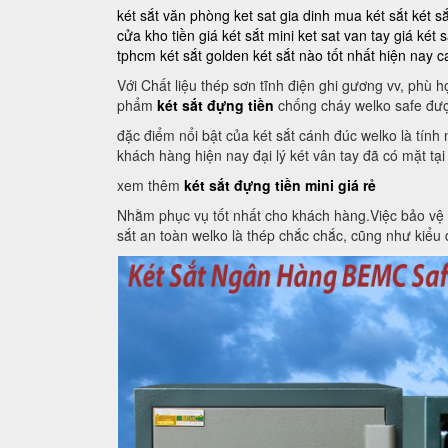
két sắt văn phòng
ket sat gia dinh
mua két sắt
két s
cửa kho tiền
giá két sắt mini
ket sat van tay
giá két s
tphcm
két sắt golden
két sắt nào tốt nhất hiện nay
c
Với Chất liệu thép sơn tĩnh điện ghi gương vv, phù
phẩm
két sắt đựng tiền
chống cháy welko safe đượ
đặc điểm nổi bật của két sắt cánh đúc welko là tín
khách hàng hiện nay đại lý két vân tay đã có mặt tại
xem thêm
két sắt đựng tiền mini giá rẻ
Nhằm phục vụ tốt nhất cho khách hàng.Việc bảo vệ an 
sắt an toàn welko là thép chắc chắc, cũng như kiểu d