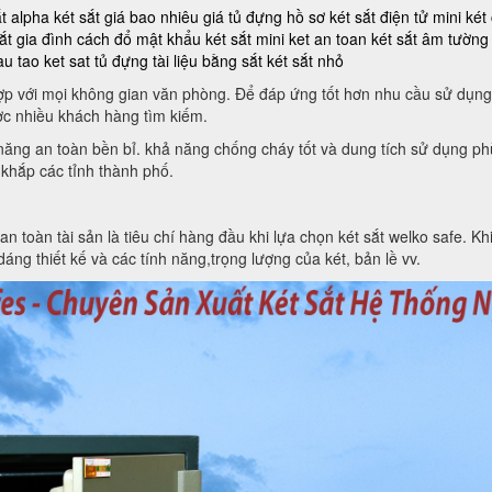
ắt alpha
két sắt giá bao nhiêu
giá tủ đựng hồ sơ
két sắt điện tử mini
két
ắt gia đình
cách đổ mật khẩu két sắt mini
ket an toan
két sắt âm tường
au tao ket sat
tủ đựng tài liệu bằng sắt
két sắt nhỏ
 hợp với mọi không gian văn phòng. Để đáp ứng tốt hơn nhu cầu sử dụng
c nhiều khách hàng tìm kiếm.
h năng an toàn bền bỉ. khả năng chống cháy tốt và dung tích sử dụng 
 khắp các tỉnh thành phố.
toàn tài sản là tiêu chí hàng đầu khi lựa chọn két sắt welko safe. Khi 
áng thiết kế và các tính năng,trọng lượng của két, bản lề vv.