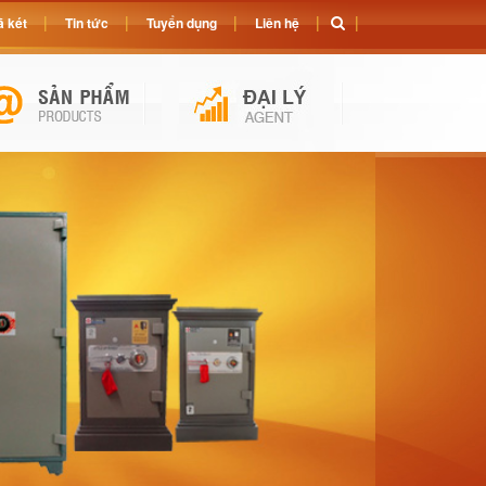
 két
Tin tức
Tuyển dụng
Liên hệ