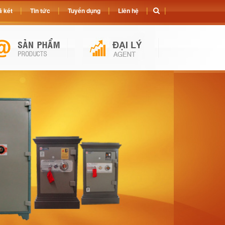
 két
Tin tức
Tuyển dụng
Liên hệ