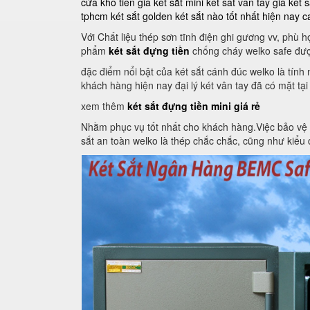
cửa kho tiền
giá két sắt mini
ket sat van tay
giá két s
tphcm
két sắt golden
két sắt nào tốt nhất hiện nay
c
Với Chất liệu thép sơn tĩnh điện ghi gương vv, phù
phẩm
két sắt đựng tiền
chống cháy welko safe đượ
đặc điểm nổi bật của két sắt cánh đúc welko là tín
khách hàng hiện nay đại lý két vân tay đã có mặt tại
xem thêm
két sắt đựng tiền mini giá rẻ
Nhằm phục vụ tốt nhất cho khách hàng.Việc bảo vệ an 
sắt an toàn welko là thép chắc chắc, cũng như kiểu d