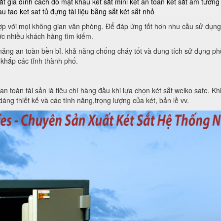
ắt gia đình
cách đổ mật khẩu két sắt mini
ket an toan
két sắt âm tường
au tao ket sat
tủ đựng tài liệu bằng sắt
két sắt nhỏ
 hợp với mọi không gian văn phòng. Để đáp ứng tốt hơn nhu cầu sử dụng
c nhiều khách hàng tìm kiếm.
h năng an toàn bền bỉ. khả năng chống cháy tốt và dung tích sử dụng 
 khắp các tỉnh thành phố.
toàn tài sản là tiêu chí hàng đầu khi lựa chọn két sắt welko safe. Khi 
áng thiết kế và các tính năng,trọng lượng của két, bản lề vv.