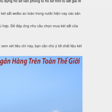
tủ đựng hồ sơ văn phòng
tủ hồ sơ mini
tủ sắt giá rẻ
 két sắt welko an toàn trong nước hiện nay các sản
phù hợp. Để đáp ứng nhu cầu chọn mua két sắt của
xem xét tiêu chí này, bạn cần chú ý tới chất liệu két