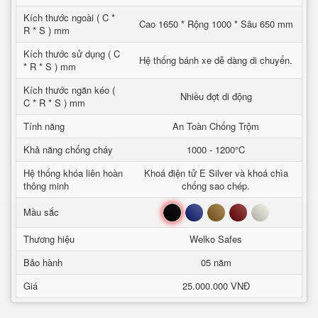
Kích thước ngoài ( C *
Cao 1650 * Rộng 1000 * Sâu 650 mm
R * S ) mm
Kích thước sử dụng ( C
Hệ thống bánh xe dễ dàng di chuyển.
* R * S ) mm
Kích thước ngăn kéo (
Nhiều đợt di động
C * R * S ) mm
Tính năng
An Toàn Chống Trộm
Khả năng chống cháy
1000 - 1200°C
Hệ thống khóa liên hoàn
Khoá điện tử E Silver và khoá chìa
thông minh
chống sao chép.
Đen
Xanh
Nâu
Đỏ
Trắng
Mầu sắc
Thương hiệu
Welko Safes
Bảo hành
05 năm
Giá
25.000.000 VNĐ