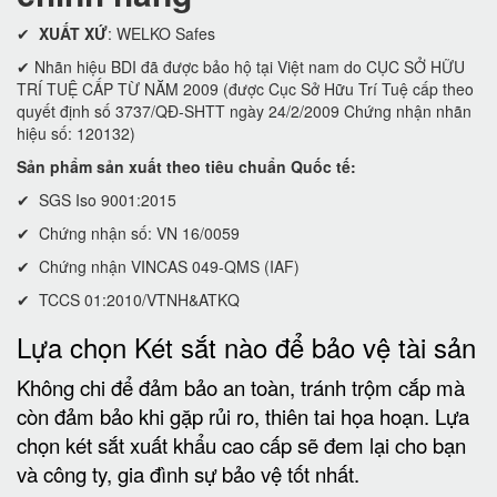
✔
XUẤT XỨ
: WELKO Safes
✔ Nhãn hiệu BDI đã được bảo hộ tại Việt nam do CỤC SỞ HỮU
TRÍ TUỆ CẤP TỪ NĂM 2009 (được Cục Sở Hữu Trí Tuệ cấp theo
quyết định số 3737/QĐ-SHTT ngày 24/2/2009 Chứng nhận nhãn
hiệu số: 120132)
Sản phẩm sản xuất theo tiêu chuẩn Quốc tế:
✔ SGS Iso 9001:2015
✔ Chứng nhận số: VN 16/0059
✔ Chứng nhận VINCAS 049-QMS (IAF)
✔ TCCS 01:2010/VTNH&ATKQ
Lựa chọn Két sắt nào để bảo vệ tài sản
Không chi để đảm bảo an toàn, tránh trộm cắp mà
còn đảm bảo khi gặp rủi ro, thiên tai họa hoạn. Lựa
chọn két sắt xuất khẩu cao cấp sẽ đem lại cho bạn
và công ty, gia đình sự bảo vệ tốt nhất.