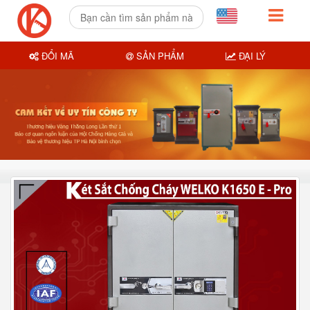
ĐỔI MÃ
SẢN PHẨM
ĐẠI LÝ