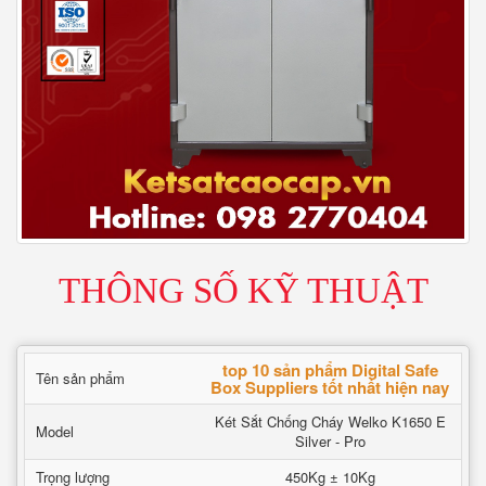
THÔNG SỐ KỸ THUẬT
top 10 sản phẩm Digital Safe
Tên sản phẩm
Box Suppliers tốt nhất hiện nay
Két Sắt Chống Cháy Welko K1650 E
Model
Silver - Pro
Trọng lượng
450Kg ± 10Kg