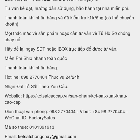
Tư vấn kê đặt, hướng dẫn sử dụng, bảo hành tại nhà miễn phí.
Thanh toán khi nhận hàng và đã kiểm tra kĩ lưỡng (có thể chuyển
khoản)
Mọi thắc mắc về sản phẩm hoặc cần tư vấn về Tủ Hồ Sơ chống
cháy nổ.
Hãy để lại ngay SĐT hoặc IBOX trực tiếp để được tư vấn.
Miễn Phí Ship nhanh toàn quốc
Thanh toán khi nhận hàng.
Hotline: 098 2770404 Phục vụ 24/24h
Nhận Đặt Tủ Sắt Theo Yêu Cầu.
Website: https://ketsatcaocap.vn/san-pham/ket-sat-xuat-khau-
cao-cap
Điện thoại văn phòng: 098 2770404 - Viber: +84 98 2770404 -
WeChat ID: FactorySafes
Mã số thuế: 0101391913
Email:
ketsatchongchay@gmail.com