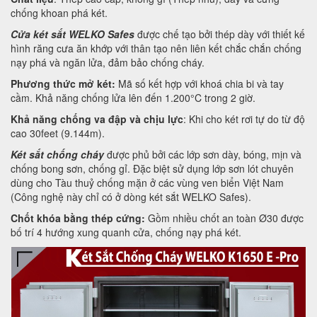
chống khoan phá két.
Cửa két sắt WELKO Safes
được chế tạo bởi thép dày với thiết kế
hình răng cưa ăn khớp với thân tạo nên liên kết chắc chắn chống
nạy phá và ngăn lửa, đảm bảo chống cháy.
Phương thức mở két:
Mã số kết hợp với khoá chia bi và tay
cầm. Khả năng chống lửa lên đến 1.200°C trong 2 giờ.
Khả năng chống va đập và chịu lực
: Khi cho két rơi tự do từ độ
cao 30feet (9.144m).
Két sắt chống cháy
được phủ bởi các lớp sơn dày, bóng, mịn và
chống bong sơn, chống gỉ. Đặc biệt sử dụng lớp sơn lót chuyên
dùng cho Tàu thuỷ chống mặn ở các vùng ven biển Việt Nam
(Công nghệ này chỉ có ở dòng két sắt WELKO Safes).
Chốt khóa bằng thép cứng:
Gồm nhiều chốt an toàn Ø30 được
bố trí 4 hướng xung quanh cửa, chống nạy phá két.