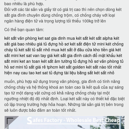
bao nhiêu là phù hợp.
Đối với các tài sản và giấy tờ có giá trị cao thì nên chọn dòng két
sắt gia đình chuyên dùng chống trộm, có chống cháy với loại
ngân hàng điện tử và trọng lượng tối thiểu 100kg trở lên
Có thể bạn quan tâm:
két sắt văn phòng
ket sat gia dinh
mua két sắt
két sắt alpha
két
sắt giá bao nhiêu
giá tủ đựng hồ sơ
két sắt điện tử mini
két chống
cháy
tủ két sắt
tủ sắt nhỏ
mua két sắt ở đâu
cửa kho tiền
giá két
sắt mini
ket sat van tay
giá két sắt gia đình
cách đổ mật khẩu két
sắt mini
ket an toan
két sắt âm tường
tủ đựng hồ sơ văn phòng
tủ
hồ sơ mini
tủ sắt giá rẻ tphcm
két sắt golden
két sắt nào tốt nhất
hiện nay
cau tao ket sat
tủ đựng tài liệu bằng sắt
két sắt nhỏ
muốn, phù hợp sử dụng trong văn phòng, gia đình có tính năng
chống cháy và hệ thống khoá an toàn cao là kết quả của sự sáng
tạo từ một dạng vật cứng có khả năng chống cháy tại một
ngưỡng nhiệt độ độ nhất định. Loại két sắt này có thiết kế đặc biệt
cô lập trong trường hợp hỏa hoạn. Những tài sản giá trị bên trong
sẽ luôn được bảo đảm an toàn tốt nhất.