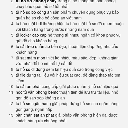
tủ hồ sơ chống cháy
trang bị hệ thống an toàn chống
cháy bảo quản hồ sơ tốt nhất
tủ hồ sơ bộ công an
sản phẩm chuyên dụng phục vụ bảo
quản hồ sơ cho bộ công an việt nam
tủ bảo mật bdi
thương hiệu tủ bảo mật hồ sơ đã quen thuộc
với khách hàng trong nước những năm qua
tủ locker cao cấp
hệ thống tủ nhiều ngăn có khóa phục vụ
gửi đồ cho khách hàng
tủ sắt treo quần áo
bền đẹp, thuận tiện đáp ứng nhu cầu
khách hàng
tủ sắt mầm mon
thiết kế nhiều màu sắc, đẹp, không gian
vừa phải để bé có thể tự cất đồ
tủ hồ sơ di động
đem lại hiệu quả cao trong công việc
tủ file
đựng tài liệu với hiệu xuất cao, dễ dàng thao tác tìm
kiếm
tủ sắt an phát
cung cấp giải pháp quản lý hồ sơ hiệu quả
hộc tủ văn phòng bemc
thuận tiện để lưu trữ tài liệu, nhỏ
gọn dễ sắp xếp không gian
tủ hồ sơ ngân hàng
giải pháp đựng hồ sơ cho ngân hàng
gọn gàng, ngăn nắp
bàn chân sắt an phát
giải pháp văn phòng hiện đại được
khách hàng ưa chuông nhất