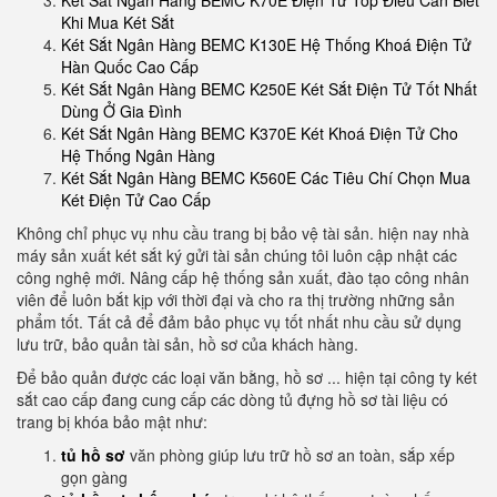
Két Sắt Ngân Hàng BEMC K70E Điện Tử Top Điều Cần Biết
Khi Mua Két Sắt
Két Sắt Ngân Hàng BEMC K130E Hệ Thống Khoá Điện Tử
Hàn Quốc Cao Cấp
Két Sắt Ngân Hàng BEMC K250E Két Sắt Điện Tử Tốt Nhất
Dùng Ở Gia Đình
Két Sắt Ngân Hàng BEMC K370E Két Khoá Điện Tử Cho
Hệ Thống Ngân Hàng
Két Sắt Ngân Hàng BEMC K560E Các Tiêu Chí Chọn Mua
Két Điện Tử Cao Cấp
Không chỉ phục vụ nhu cầu trang bị bảo vệ tài sản. hiện nay nhà
máy sản xuất két sắt ký gửi tài sản chúng tôi luôn cập nhật các
công nghệ mới. Nâng cấp hệ thống sản xuất, đào tạo công nhân
viên để luôn bắt kịp với thời đại và cho ra thị trường những sản
phẩm tốt. Tất cả để đảm bảo phục vụ tốt nhất nhu cầu sử dụng
lưu trữ, bảo quản tài sản, hồ sơ của khách hàng.
Để bảo quản được các loại văn bằng, hồ sơ ... hiện tại công ty két
sắt cao cấp đang cung cấp các dòng tủ đựng hồ sơ tài liệu có
trang bị khóa bảo mật như:
tủ hồ sơ
văn phòng giúp lưu trữ hồ sơ an toàn, sắp xếp
gọn gàng