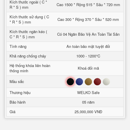
Kích thước ngoài ( C *
Cao 1500 * Rộng 515 * Sâu * 720 mm
R * S ) mm
Kích thước sử dụng ( C
Cao 300 * Rộng 370 * Sâu * 520 mm
* R * S ) mm
Kích thước ngăn kéo (
Có 04 Ngăn Bảo Vệ An Toàn Tài Sản
C * R * S ) mm
Tính năng
An toàn bảo mật tuyệt đối
Khả năng chống cháy
1000 - 1200°C
Hệ thống khóa liên hoàn
Khoá đổi mã
thông minh
Đen
Xanh
Nâu
Đỏ
Trắng
Mầu sắc
Thương hiệu
WELKO Safe
Bảo hành
05 năm
Giá
25,000,000 VNĐ