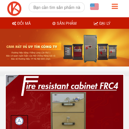
ĐỔI MÃ
SẢN PHẨM
ĐẠI LÝ