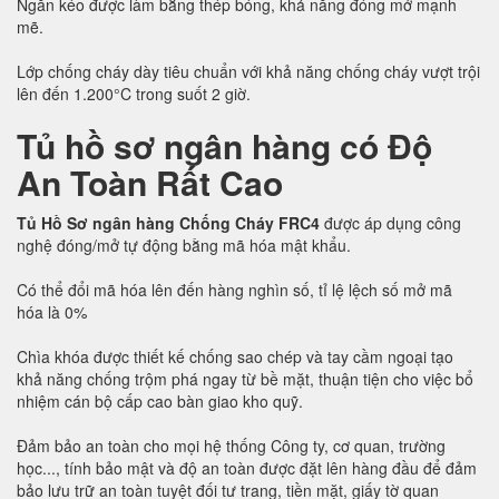
Ngăn kéo được làm bằng thép bóng, khả năng đóng mở mạnh
mẽ.
Lớp chống cháy dày tiêu chuẩn với khả năng chống cháy vượt trội
lên đến 1.200°C trong suốt 2 giờ.
Tủ hồ sơ ngân hàng có Độ
An Toàn Rất Cao
Tủ Hồ Sơ ngân hàng Chống Cháy FRC4
được áp dụng công
nghệ đóng/mở tự động bằng mã hóa mật khẩu.
Có thể đổi mã hóa lên đến hàng nghìn số, tỉ lệ lệch số mở mã
hóa là 0%
Chìa khóa được thiết kế chống sao chép và tay cầm ngoại tạo
khả năng chống trộm phá ngay từ bề mặt, thuận tiện cho việc bổ
nhiệm cán bộ cấp cao bàn giao kho quỹ.
Đảm bảo an toàn cho mọi hệ thống Công ty, cơ quan, trường
học..., tính bảo mật và độ an toàn được đặt lên hàng đầu để đảm
bảo lưu trữ an toàn tuyệt đối tư trang, tiền mặt, giấy tờ quan