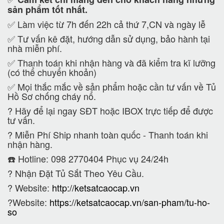
sản phẩm tốt nhất.
✅ Làm việc từ 7h đến 22h cả thứ 7,CN và ngày lễ
✅ Tư vấn kê đặt, hướng dẫn sử dụng, bảo hành tại
nhà miễn phí.
✅ Thanh toán khi nhận hàng và đã kiểm tra kĩ lưỡng
(có thể chuyển khoản)
✅ Mọi thắc mắc về sản phẩm hoặc cần tư vấn về Tủ
Hồ Sơ chống cháy nổ.
?
Hãy để lại ngay SĐT hoặc IBOX trực tiếp để được
tư vấn.
?
Miễn Phí Ship nhanh toàn quốc - Thanh toán khi
nhận hàng.
☎️ Hotline: 098 2770404 Phục vụ 24/24h
?
Nhận Đặt Tủ Sắt Theo Yêu Cầu.
? Website:
http://ketsatcaocap.vn
?Website:
https://ketsatcaocap.vn/san-pham/tu-ho-
so