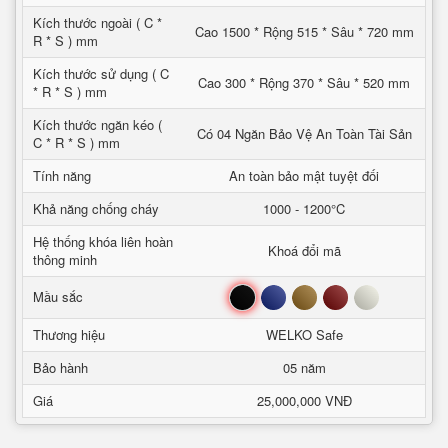
Kích thước ngoài ( C *
Cao 1500 * Rộng 515 * Sâu * 720 mm
R * S ) mm
Kích thước sử dụng ( C
Cao 300 * Rộng 370 * Sâu * 520 mm
* R * S ) mm
Kích thước ngăn kéo (
Có 04 Ngăn Bảo Vệ An Toàn Tài Sản
C * R * S ) mm
Tính năng
An toàn bảo mật tuyệt đối
Khả năng chống cháy
1000 - 1200°C
Hệ thống khóa liên hoàn
Khoá đổi mã
thông minh
Đen
Xanh
Nâu
Đỏ
Trắng
Mầu sắc
Thương hiệu
WELKO Safe
Bảo hành
05 năm
Giá
25,000,000 VNĐ