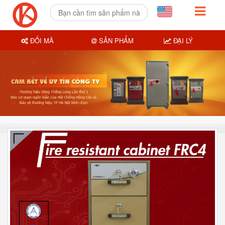
ĐỔI MÃ
SẢN PHẨM
ĐẠI LÝ