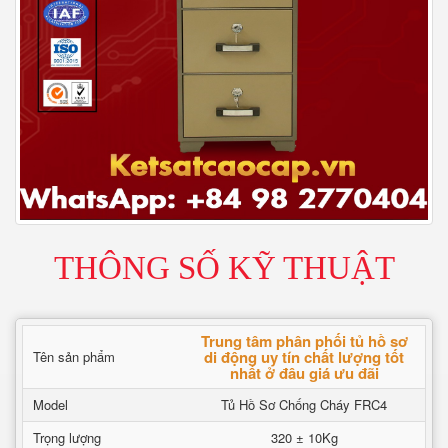
THÔNG SỐ KỸ THUẬT
Trung tâm phân phối tủ hồ sơ
di động uy tín chất lượng tốt
Tên sản phẩm
nhất ở đâu giá ưu đãi
Model
Tủ Hồ Sơ Chống Cháy FRC4
Trọng lượng
320 ± 10Kg