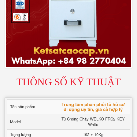
THÔNG SỐ KỸ THUẬT
Trung tâm phân phối tủ hồ sơ
Tên sản phẩm
di động uy tín, giá cả hợp lý
Tủ Chống Cháy WELKO FRC2 KEY
Model
White
Trọng lượng
192 ± 10Kg