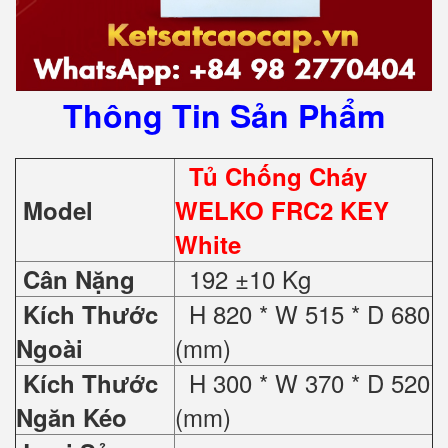
Thông Tin Sản Phẩm
Tủ Chống Cháy
Model
WELKO FRC2 KEY
White
192 ±10 Kg
Cân Nặng
H 820 * W 515 * D 680
Kích Thước
(mm)
Ngoài
H 300 * W 370 * D 520
Kích Thước
(mm)
Ngăn Kéo