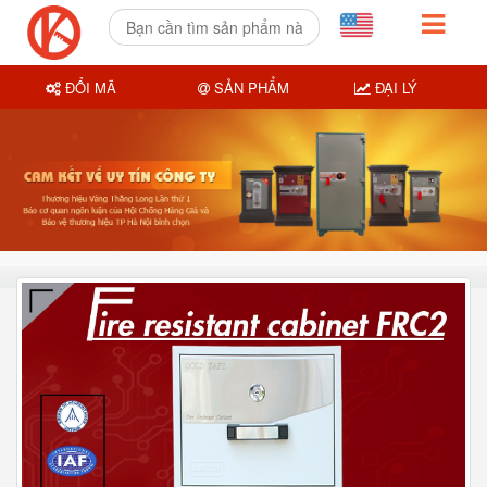
ĐỔI MÃ
SẢN PHẨM
ĐẠI LÝ