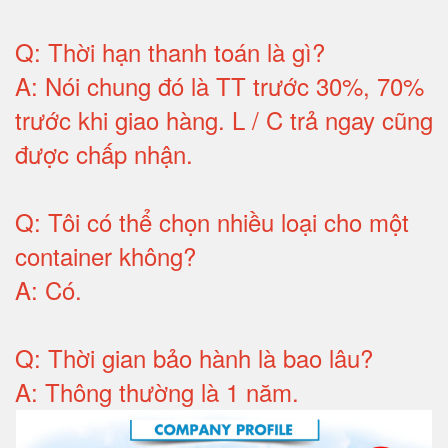
Q:
Thời hạn thanh toán là gì
?
A:
Nói chung đó là TT trước 30%, 70%
trước khi giao hàng.
L / C trả ngay cũng
được chấp nhận
.
Q:
Tôi có thể chọn nhiều loại cho một
container không
?
A:
Có
.
Q: T
hời gian bảo hành
là bao lâu?
A: Thông thường là 1 năm.