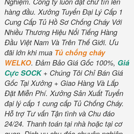
Nghiệm.
Công ty luôn đặt chữ tín lên
hàng đầu.
Xưởng Tuyển Đại Lý Cấp 1
Cung Cấp Tủ Hồ Sơ Chống Cháy Với
Nhiều Thương Hiệu Nổi Tiếng Hàng
Đầu Việt Nam Và Trên Thế Giới.
Ưu
đãi lớn khi mua
Tủ chống cháy
WELKO
.
Đảm Bảo Giá Gốc 100%,
Giá
Cực SOCK
+ Chúng Tôi Chỉ Bán Giá
Gốc Tại Xưởng + Giao Hàng Và Lắp
Đặt Miễn Phí.
Xưởng Sản Xuất Tuyển
đại lý cấp 1 cung cấp Tủ Chống Cháy.
Hỗ trợ Tư vấn Tận tình và Chu đáo
24/24.
Thanh toán tại nhà hoặc tại cơ
quan.
Dịch vụ chu đáo chuyên nghiệp,