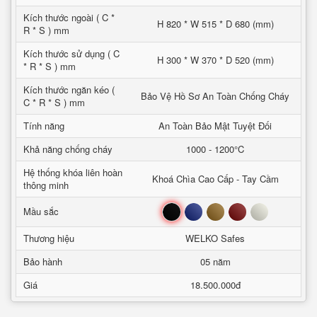
Kích thước ngoài ( C *
H 820 * W 515 * D 680 (mm)
R * S ) mm
Kích thước sử dụng ( C
H 300 * W 370 * D 520 (mm)
* R * S ) mm
Kích thước ngăn kéo (
Bảo Vệ Hồ Sơ An Toàn Chống Cháy
C * R * S ) mm
Tính năng
An Toàn Bảo Mật Tuyệt Đối
Khả năng chống cháy
1000 - 1200°C
Hệ thống khóa liên hoàn
Khoá Chìa Cao Cấp - Tay Cầm
thông minh
Đen
Xanh
Nâu
Đỏ
Trắng
Mầu sắc
Thương hiệu
WELKO Safes
Bảo hành
05 năm
Giá
18.500.000đ