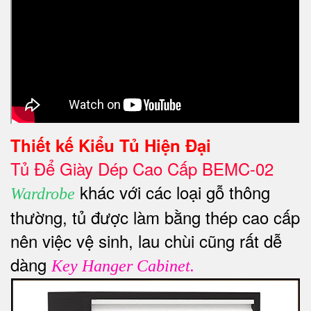
Thiết kế
Kiểu Tủ Hiện Đại
Tủ Để Giày Dép Cao Cấp BEMC-02
khác với các loại gỗ thông
Wardrobe
thường, tủ được làm bằng thép cao cấp
nên việc vệ sinh, lau chùi cũng rất dễ
dàng
Key Hanger Cabinet.