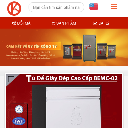
ĐỔI MÃ
SẢN PHẨM
ĐẠI LÝ