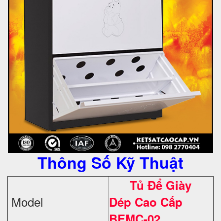
Thông Số Kỹ Thuật
Tủ Để Giày
Model
Dép Cao Cấp
BEMC-02