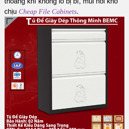
thoáng khí không lo bị bí, mùi hôi khó
chịu
.
Cheap File Cabinets