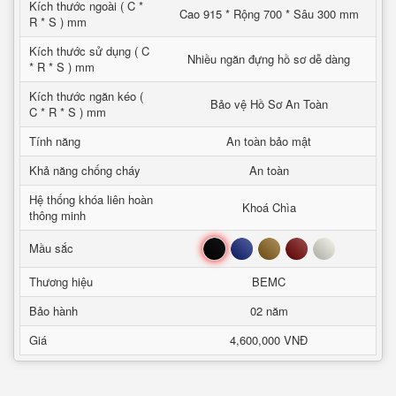
Kích thước ngoài ( C *
Cao 915 * Rộng 700 * Sâu 300 mm
R * S ) mm
Kích thước sử dụng ( C
Nhiều ngăn đựng hồ sơ dễ dàng
* R * S ) mm
Kích thước ngăn kéo (
Bảo vệ Hồ Sơ An Toàn
C * R * S ) mm
Tính năng
An toàn bảo mật
Khả năng chống cháy
An toàn
Hệ thống khóa liên hoàn
Khoá Chìa
thông minh
Đen
Xanh
Nâu
Đỏ
Trắng
Mầu sắc
Thương hiệu
BEMC
Bảo hành
02 năm
Giá
4,600,000 VNĐ