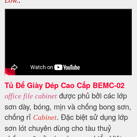
.
Low.
Tủ Để Giày Dép Cao Cấp BEMC-02
được phủ bởi các lớp
office file cabinet
sơn dày, bóng, mịn và chống bong sơn,
chống rỉ
. Đặc biệt sử dụng lớp
Cabinet
sơn lót chuyên dùng cho tàu thuỷ