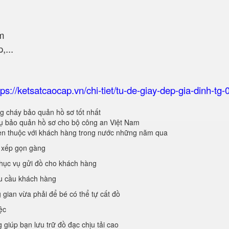
m
,...
tps://ketsatcaocap.vn/chi-tiet/tu-de-giay-dep-gia-dinh-tg-
g cháy bảo quản hồ sơ tốt nhất
 bảo quản hồ sơ cho bộ công an Việt Nam
en thuộc với khách hàng trong nước những năm qua
p xếp gọn gàng
hục vụ gửi đồ cho khách hàng
u cầu khách hàng
 gian vừa phải để bé có thể tự cất đồ
ệc
 giúp bạn lưu trữ đồ đạc chịu tải cao