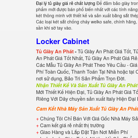
Đại lý tủ giày giá rẻ chất lượng
Để đảm bảo giày trong
phẩm mới được bán phổ biến nhất với các tính năn
két thông minh với thiết kế và sản xuất bằng sắt th
Các loại két sắt chống cháy welko safe, chính hãng
sần khi sờ tay vào.
Locker Cabinet
Tủ
Giày An Phát
-
Tủ Giày An Phát
Giá Tốt, T
An Phát
Giá Tốt Nhất,
Tủ Giày An Phát
Giá Rẻ,
Các Mẫu
Tủ Giày An Phát
Theo Yêu Cầu - Giá
Phí Toàn Quốc, Thanh Toán Tại Nhà hoặc tại
nơi sử dụng, Bảo Trì Sản Phẩm Trọn Đời.
Nhận Thiết Kế Và Sản Xuất
Tủ Giày An Phát
Mới Thiết Kế Hiện Đại,
Tủ Giày An Phát
Giá Tố
Riêng Với Dây chuyền sản xuất Italy Hiện Đại 
Cam Kết Nhà Máy Sản Xuất
Tủ Giày An Phá
+
Chúng Tôi Chỉ Bán Với Giá Gốc Nhà Máy Sả
+
Cam kết giá rẻ nhất thị trường
+
Giao Hàng và Lắp Đặt Tận Nơi Miễn Phí