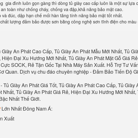
 gia đình luôn gọn gàng thì dòng tủ giày cao cấp luôn là một sự lựa 
g an toàn như chống cháy, chống va đập,khả năng bảo mật cao.
ép và đúc, dập hạn chế mối hàn tăng tính năng bảo mật tốt nhất.
, chất lượng đảm bảo được sơn bằng công nghệ sơn tĩnh điện cho màu s
ủ
Giày
An Phát Cao Cấp,
Tủ Giày An Phát
Mẫu Mới Nhất,
Tủ Gi
 Hiện Đại Xu Hướng Mới Nhất,
Tủ Giày An Phát
Mặt Gỗ Giá Rẻ
 Cực SOCK, Rẻ Tận Gốc Tại Nhà Máy Sản Xuất. Hỗ Trợ Tư Vấn
 Cơ Quan. Dịch vụ chu đáo chuyên nghiệp - Đảm Bảo Tiến Độ 
-
Tủ Giày An Phát
Giá Tốt,
Tủ Giày An Phát
Cao Cấp,
Tủ Giày 
t Nhất,
Tủ Giày An Phát
Giá Rẻ, Hiện Đại Xu Hướng Mới Nhất,
Bậc Nhất Thế Giới.
t
Lớn Nhất Đông Nam Á:
n Xuất