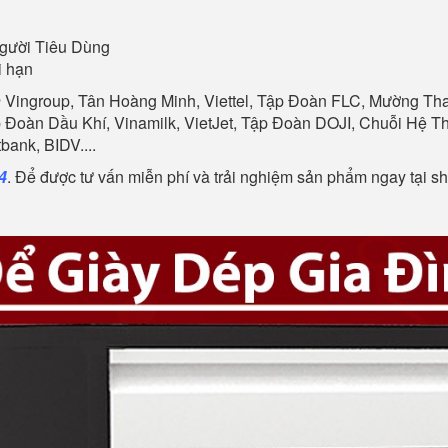
gười Tiêu Dùng
i hạn
n
Vingroup, Tân Hoàng Minh, Viettel, Tập Đoàn FLC, Mường Than
p Đoàn Dầu Khí, Vinamilk, VietJet, Tập Đoàn DOJI, Chuỗi Hệ
ank, BIDV....
4
. Để được tư vấn miễn phí và trải nghiệm sản phẩm ngay tại 