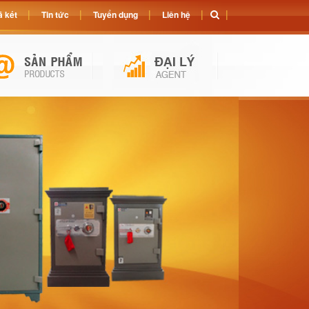
 két
Tin tức
Tuyển dụng
Liên hệ