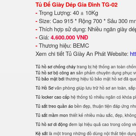
Tủ Để Giày Dép Gia Đình TG-02
-
Trọng Lượng: 40 ± 10Kg
-
Size: Cao 915 * Rộng 700 * Sâu 300 m
-
Thích hợp sử dụng: Nhiều ngăn giày dép
-
Giá:
4.600.000 VNĐ
-
Thương hiệu: BEMC
Xem chi tiết Tủ
Giày
An Phát Website:
ht
Tủ hồ sơ chống cháy
trang bị hệ thống an toàn chốn
Tủ hồ sơ bộ công an
sản phẩm chuyên dụng phục vụ
Tủ bảo mật bdi
thương hiệu tủ bảo mật hồ sơ đã qu
Tủ Hồ Sơ
văn phòng giúp lưu trữ hồ sơ an toàn, sắ
Tủ locker cao cấp
hệ thống tủ nhiều ngăn có khóa p
Tủ sắt treo quần áo
bền đẹp, thuận tiện đáp ứng nh
Tủ sắt mầm mon
thiết kế nhiều màu sắc, đẹp, không
Tủ hồ sơ di động
đem lại hiệu quả cao trong công vi
Kệ sắt
là một trong những đồ dùng nội thất tiện dụng