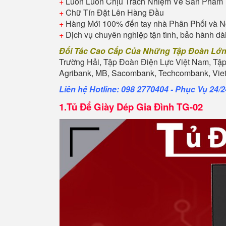
+
Luôn Luôn Chịu Trách Nhiệm Về Sản Phẩm
+
Chữ Tín Đặt Lên Hàng Đầu
+
Hàng Mới 100% đến tay nhà Phân Phối và N
+
Dịch vụ chuyên nghiệp tận tình, bảo hành dà
Đối Tác Cao Cấp Của Những Tập Đoàn Lớ
Trường Hải, Tập Đoàn Điện Lực Việt Nam, Tậ
Agribank, MB, Sacombank, Techcombank, Vietb
Liên hệ Hotline: 098 2770404 - Phục Vụ 24/2
1.
Tủ Để Giày Dép Gia Đình TG-02