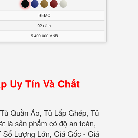
Đen
Xanh
Nâu
Đỏ
Trắng
BEMC
02 năm
5.400.000 VNĐ
p Uy Tín Và Chất
 Tủ Quần Áo, Tủ Lắp Ghép, Tủ
 là sản phẩm có độ an toàn,
T Số Lượng Lớn, Giá Gốc - Giá