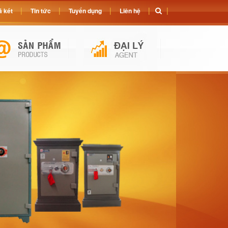
 két
Tin tức
Tuyển dụng
Liên hệ