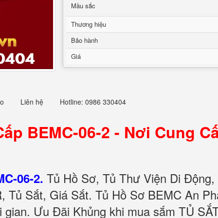
Mầu sắc
Thương hiệu
Bảo hành
Giá
eo
Liên hệ
Hotline: 0986 330404
Cấp BEMC-06-2 -
Nơi Cung Cấ
Tủ Hồ Sơ, Tủ Thư Viện Di Động,
C-06-2.
Tủ Sắt, Giá Sắt. Tủ Hồ Sơ BEMC An Phát
ời gian. Ưu Đãi Khủng khi mua sắm TỦ SẮ