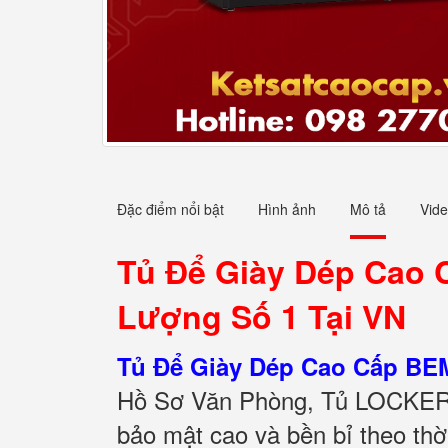
Đặc điểm nổi bật
Hình ảnh
Mô tả
Vid
Tủ Để Giày Dép Cao 
Lượng Số 1 Tại VN
Tủ Để Giày Dép Cao Cấp BEM
Hồ Sơ Văn Phòng, Tủ LOCKER, 
bảo mật cao và bền bỉ theo th