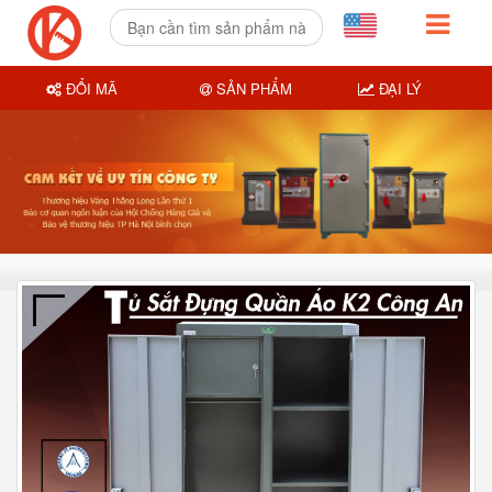
ĐỔI MÃ
SẢN PHẨM
ĐẠI LÝ