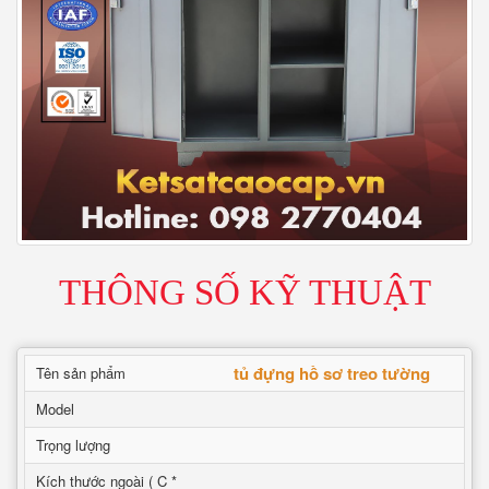
THÔNG SỐ KỸ THUẬT
tủ đựng hồ sơ treo tường
Tên sản phẩm
Model
Trọng lượng
Kích thước ngoài ( C *