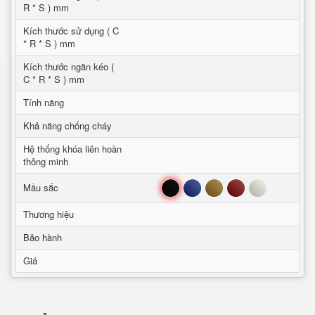
R * S ) mm
Kích thước sử dụng ( C
* R * S ) mm
Kích thước ngăn kéo (
C * R * S ) mm
Tính năng
Khả năng chống cháy
Hệ thống khóa liên hoàn
thông minh
Đen
Xanh
Nâu
Đỏ
Trắng
Mầu sắc
Thương hiệu
Bảo hành
Giá