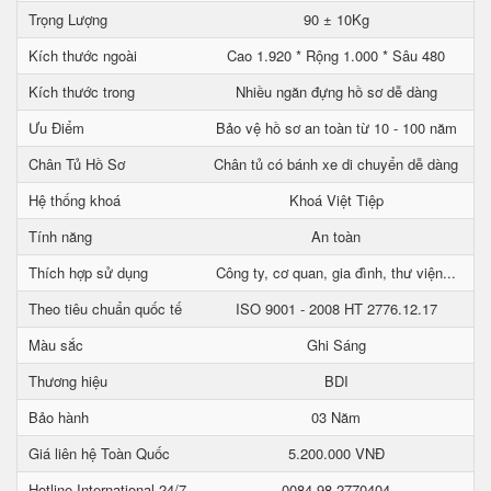
Trọng Lượng
90 ± 10Kg
Kích thước ngoài
Cao 1.920 * Rộng 1.000 * Sâu 480
Kích thước trong
Nhiều ngăn đựng hồ sơ dễ dàng
Ưu Điểm
Bảo vệ hồ sơ an toàn từ 10 - 100 năm
Chân Tủ Hồ Sơ
Chân tủ có bánh xe di chuyển dễ dàng
Hệ thống khoá
Khoá Việt Tiệp
Tính năng
An toàn
Thích hợp sử dụng
Công ty, cơ quan, gia đình, thư viện...
Theo tiêu chuẩn quốc tế
ISO 9001 - 2008 HT 2776.12.17
Màu sắc
Ghi Sáng
Thương hiệu
BDI
Bảo hành
03 Năm
Giá liên hệ Toàn Quốc
5.200.000 VNĐ
Hotline International 24/7
0084 98 2770404