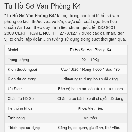
Tủ Hồ Sơ Văn Phòng K4
"
Tủ Hồ Sơ Văn Phòng K4
" là một trong các loại tủ hồ sơ văn
phòng có kích thước vừa và lớn, được sản xuất dựa trên tiêu
chuẩn An Toàn theo quy trình tiêu chuẩn quốc tế ISO 9001 -
2008 CERTIFICATE NO.: HT 2776.12.17 được các cá nhân, đơn
vị, tổ chức, tập đoàn…tin tưởng sử dụng trong suốt thời gian qua.
Model
Tủ Hồ Sơ Văn Phòng K4
Trọng Lượng
90 ± 10Kg
Kích thước ngoài
Cao 1.920 * Rộng 1.000 * Sâu 480
Kích thước trong
Nhiều ngăn đựng hồ sơ dễ dàng
Ưu Điểm
Bảo vệ hồ sơ an toàn từ 10 - 100 năm
Chân Tủ Hồ Sơ
Chân tủ có bánh xe di chuyển dễ dàng
Hệ thống khoá
Khoá Việt Tiệp
Tính năng
An toàn
Thích hợp sử dụng
Công ty, cơ quan, gia đình, thư viện...