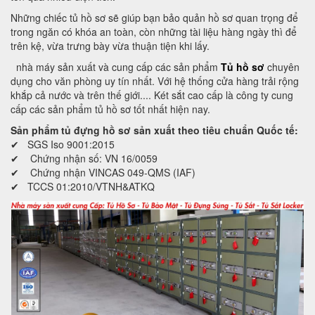
Những chiếc tủ hồ sơ sẽ giúp bạn bảo quản hồ sơ quan trọng để
trong ngăn có khóa an toàn, còn những tài liệu hàng ngày thì để
trên kệ, vừa trưng bày vừa thuận tiện khi lấy.
nhà máy sản xuất và cung cấp các sản phẩm
Tủ hồ sơ
chuyên
dụng cho văn phòng uy tín nhất. Với hệ thống cửa hàng trải rộng
khắp cả nước và trên thế giới.... Két sắt cao cấp là công ty cung
cấp các sản phẩm tủ hồ sơ tốt nhất hiện nay.
Sản phẩm tủ đựng hồ sơ sản xuất theo tiêu chuẩn Quốc tế:
✔ SGS Iso 9001:2015
✔ Chứng nhận số: VN 16/0059
✔ Chứng nhận VINCAS 049-QMS (IAF)
✔ TCCS 01:2010/VTNH&ATKQ