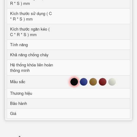
R * S ) mm
Kích thước sử dụng ( C
* R * S ) mm
Kích thước ngăn kéo (
C * R * S ) mm
Tính năng
Khả năng chống cháy
Hệ thống khóa liên hoàn
thông minh
Đen
Xanh
Nâu
Đỏ
Trắng
Mầu sắc
Thương hiệu
Bảo hành
Giá