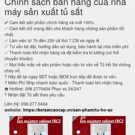
Chính sách bán hàng của nhà
máy sản xuất tủ sắt
✅
Cam kết sản phẩm chính hãng và mới 100%
✅ Cam kết chỉ mang đến cho khách hàng những sản phẩm tốt
nhất.
✅ Làm việc từ 7h đến 22h cả thứ 7,CN và ngày lễ
✅ Tư vấn kê đặt, hướng dẫn sử dụng, bảo hành tại nhà miễn phí.
✅ Thanh toán khi nhận hàng và đã kiểm tra kĩ lưỡng (có thể
chuyển khoản)
✅ Mọi thắc mắc về sản phẩm hoặc cần tư vấn về Tủ Hồ Sơ chống
cháy nổ.
? Hãy để lại ngay SĐT hoặc IBOX trực tiếp để được tư vấn.
? Miễn Phí Ship nhanh toàn quốc - Thanh toán khi nhận hàng.
☎️ Hotline: 098 2770404 Phục vụ 24/24?
? Nhận đặt Tủ sắt theo yêu cầu.
Liên hệ: 098.277.0404
website:
https://ketsatcaocap.vn/san-pham/tu-ho-so