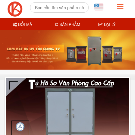
ĐỔI MÃ
SẢN PHẨM
ĐẠI LÝ