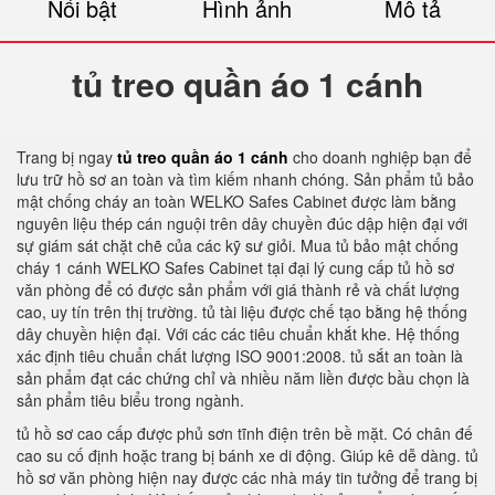
Nổi bật
Hình ảnh
Mô tả
tủ treo quần áo 1 cánh
Trang bị ngay
tủ treo quần áo 1 cánh
cho doanh nghiệp bạn để
lưu trữ hồ sơ an toàn và tìm kiếm nhanh chóng. Sản phẩm tủ bảo
mật chống cháy an toàn WELKO Safes Cabinet được làm bằng
nguyên liệu thép cán nguội trên dây chuyền đúc dập hiện đại với
sự giám sát chặt chẽ của các kỹ sư giỏi. Mua tủ bảo mật chống
cháy 1 cánh WELKO Safes Cabinet tại đại lý cung cấp tủ hồ sơ
văn phòng để có được sản phẩm với giá thành rẻ và chất lượng
cao, uy tín trên thị trường. tủ tài liệu được chế tạo bằng hệ thống
dây chuyền hiện đại. Với các các tiêu chuẩn khắt khe. Hệ thống
xác định tiêu chuẩn chất lượng ISO 9001:2008. tủ sắt an toàn là
sản phẩm đạt các chứng chỉ và nhiều năm liền được bầu chọn là
sản phẩm tiêu biểu trong ngành.
tủ hồ sơ cao cấp được phủ sơn tĩnh điện trên bề mặt. Có chân đế
cao su cố định hoặc trang bị bánh xe di động. Giúp kê dễ dàng. tủ
hồ sơ văn phòng hiện nay được các nhà máy tin tưởng để trang bị