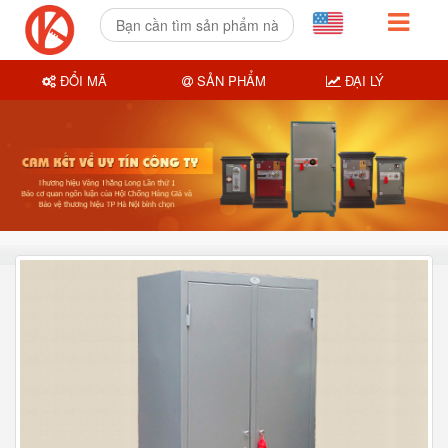
ĐỔI MÃ
SẢN PHẨM
ĐẠI LÝ