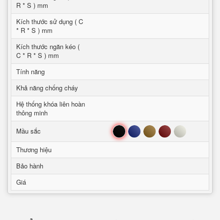
R * S ) mm
Kích thước sử dụng ( C
* R * S ) mm
Kích thước ngăn kéo (
C * R * S ) mm
Tính năng
Khả năng chống cháy
Hệ thống khóa liên hoàn
thông minh
Đen
Xanh
Nâu
Đỏ
Trắng
Mầu sắc
Thương hiệu
Bảo hành
Giá