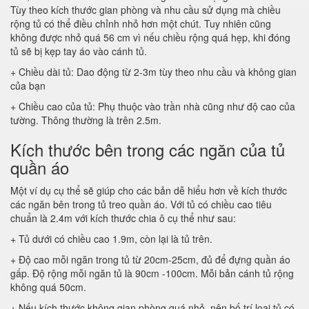
Tùy theo kích thước gian phòng và nhu cầu sử dụng mà chiều
rộng tủ có thể điều chỉnh nhỏ hơn một chút. Tuy nhiên cũng
không được nhỏ quá 56 cm vì nếu chiều rộng quá hẹp, khi đóng
tủ sẽ bị kẹp tay áo vào cánh tủ.
+ Chiều dài tủ: Dao động từ 2-3m tùy theo nhu cầu và không gian
của bạn
+ Chiều cao của tủ: Phụ thuộc vào trần nhà cũng như độ cao của
tường. Thông thường là trên 2.5m.
Kích thước bên trong các ngăn của tủ
quần áo
Một ví dụ cụ thể sẽ giúp cho các bản dễ hiểu hơn về kích thước
các ngăn bên trong tủ treo quần áo. Với tủ có chiều cao tiêu
chuẩn là 2.4m với kích thước chia ô cụ thể như sau:
+ Tủ dưới có chiều cao 1.9m, còn lại là tủ trên.
+ Độ cao mỗi ngăn trong tủ từ 20cm-25cm, đủ để đựng quần áo
gấp. Độ rộng mỗi ngăn tủ là 90cm -100cm. Mỗi bản cánh tủ rộng
không quá 50cm.
+ Nếu kích thước không gian phòng quá nhỏ, nên bố trí loại tủ có