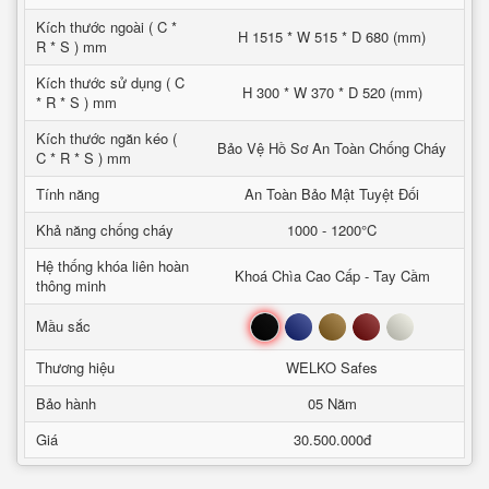
Kích thước ngoài ( C *
H 1515 * W 515 * D 680 (mm)
R * S ) mm
Kích thước sử dụng ( C
H 300 * W 370 * D 520 (mm)
* R * S ) mm
Kích thước ngăn kéo (
Bảo Vệ Hồ Sơ An Toàn Chống Cháy
C * R * S ) mm
Tính năng
An Toàn Bảo Mật Tuyệt Đối
Khả năng chống cháy
1000 - 1200°C
Hệ thống khóa liên hoàn
Khoá Chìa Cao Cấp - Tay Cầm
thông minh
Đen
Xanh
Nâu
Đỏ
Trắng
Mầu sắc
Thương hiệu
WELKO Safes
Bảo hành
05 Năm
Giá
30.500.000đ