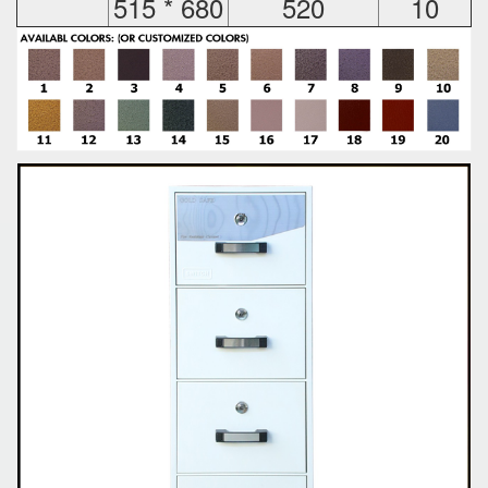
515 * 680
520
10