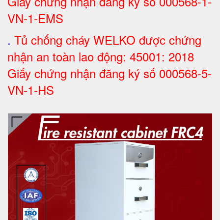
Giấy chứng nhận đăng ký số 000568-1-
VN-1-EMS
.
Tủ chống cháy WELKO được chứng
nhận an toàn lao động: 45001: 2018
Giấy chứng nhận đăng ký số 000568-5-
VN-1-H
S