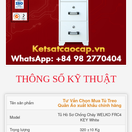
THÔNG SỐ KỸ THUẬT
Tư Vấn Chọn Mua Tủ Treo
Tên sản phẩm
Quần Áo xuất khẩu chính hãng
Tủ Hồ Sơ Chống Cháy WELKO FRC4
Model
KEY White
Trọng lượng
320 ±10 Kg