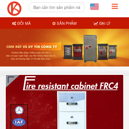
ĐỔI MÃ
SẢN PHẨM
ĐẠI LÝ