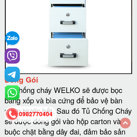
Đóng Gói
Tủ chống cháy WELKO sẽ được bọc
bằng xốp và bìa cứng để bảo vệ bàn
phím trước hết.
Sau đó Tủ Chống Cháy
0982770404
sẽ được đóng gói vào hộp carton và
buộc chặt bằng dây đai, đảm bảo sản
back