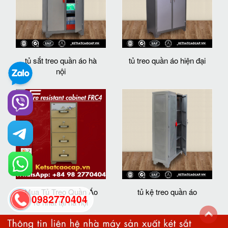
tủ sắt treo quần áo hà
tủ treo quần áo hiện đại
nội
Mua Tủ Treo Quần Áo
tủ kệ treo quần áo
0982770404
rẻ nhất tại hà nội