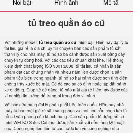
Nổi bật
Hình ảnh
Mô tả
tủ treo quần áo cũ
Với những model,
tủ treo quần áo cũ
hiện đại, Hiện nay đại lý tủ
tài liệu giá rẻ là đia chỉ uy tín chuyên bán các sản phẩm tủ sắt
thanh lý cho nhà máy. tủ hồ sơ ba cánh được sản xuất bằng dây
chuyền tự động hoá. Với các các tiêu chuẩn khắt khe. Hệ thống
kiểm định chất lượng ISO 9001:2008. tủ tài liệu cá nhân là sản
phẩm đạt các chứng nhận và nhiều năm liền được chọn là sản
phẩm tiêu biểu trong ngành. tủ hồ sơ hai cánh được sơn tĩnh điện
chống trầy xước bề mặt. Có đế cao su cố định hoặc lắp đặt bánh
xe di động. Giúp kê dễ dàng. tủ bảo mật giá rẻ hiện nay được các
xí nghiệp tin tưởng để trang bị trong đơn vị mình.
Với các cửa hàng đại lý phân phối trên toàn quốc. Hiện nay nhà
máy tủ bảo mật giá rẻ sẵn sàng phục vụ mọi nhu cầu chọn lựa tủ
hồ sơ văn phòng của khách hàng. Các sản phẩm tủ đựng hồ sơ
mini WELKO Safes Cabinet được sản xuất với nền tảng kỹ thuật
cao. Công nghệ tiên tiến từ các nước lớn về công nghiệp như