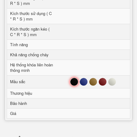
R * S ) mm
Kích thước sử dụng ( C
* R * S ) mm
Kích thước ngăn kéo (
C * R * S ) mm
Tính năng
Khả năng chống cháy
Hệ thống khóa liên hoàn
thông minh
Đen
Xanh
Nâu
Đỏ
Trắng
Mầu sắc
Thương hiệu
Bảo hành
Giá