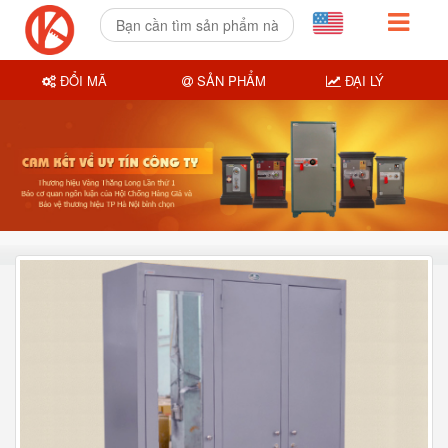
ĐỔI MÃ
SẢN PHẨM
ĐẠI LÝ