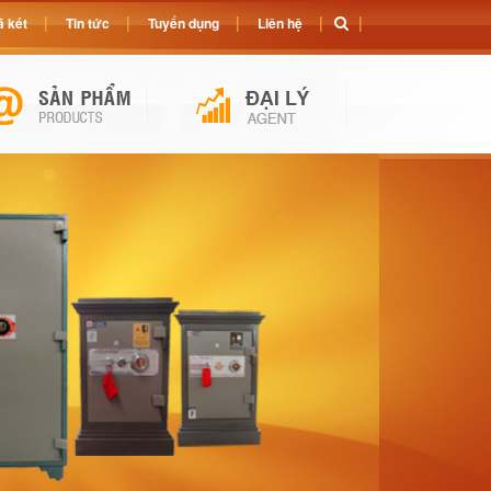
 két
Tin tức
Tuyển dụng
Liên hệ