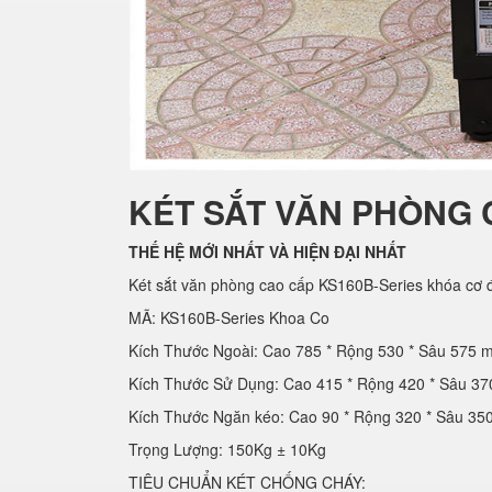
KÉT SẮT VĂN PHÒNG 
THẾ HỆ MỚI NHẤT VÀ HIỆN ĐẠI NHẤT
Két sắt văn phòng cao cấp KS160B-Series khóa cơ đ
MÃ: KS160B-Series Khoa Co
Kích Thước Ngoài: Cao 785 * Rộng 530 * Sâu 575 
Kích Thước Sử Dụng: Cao 415 * Rộng 420 * Sâu 3
Kích Thước Ngăn kéo: Cao 90 * Rộng 320 * Sâu 3
Trọng Lượng: 150Kg ± 10Kg
TIÊU CHUẨN KÉT CHỐNG CHÁY: