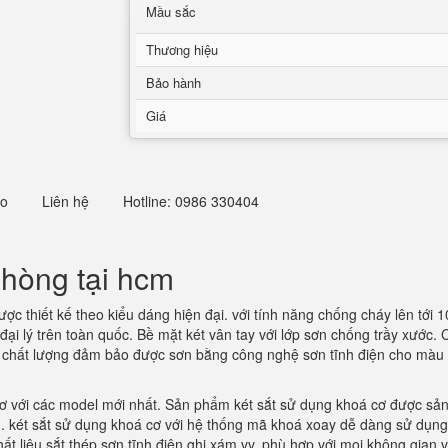
Mầu sắc
Thương hiệu
Bảo hành
Giá
eo
Liên hệ
Hotline: 0986 330404
phòng tại hcm
ược thiết kế theo kiểu dáng hiện đại. với tính năng chống cháy lên tới 
c đại lý trên toàn quốc. Bề mặt két vân tay với lớp sơn chống trầy xướ
, chất lượng đảm bảo được sơn bằng công nghệ sơn tĩnh điện cho màu s
ơ với các model mới nhất. Sản phẩm két sắt sử dụng khoá cơ được sản
. két sắt sử dụng khoá cơ với hệ thống mã khoá xoay dễ dàng sử dụng.
ất liệu sắt thép sơn tĩnh điện ghi xám vv, phù hợp với mọi không gian 