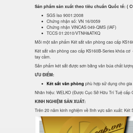
Sản phẩm sản xuất theo tiêu chuẩn Quốc tế: 
SGS Iso 9001:2008
Chứng nhận số: VN 16/0059
Chứng nhận VINCAS 049-QMS (IAF)
TCCS 01:2010/VTNH&ATKQ
Mỗi một sản phẩm Két sắt văn phòng cao cấp KS16
Két sắt văn phòng cao cấp KS160B-Series khóa cơ đ
tay cầm.
Sản phẩm két sắt được sơn bằng vân búa chất lượn
ƯU ĐIỂM:
Két sắt văn phòng
phù hợp sử dụng cho gia 
Nhãn hiệu: WELKO (Được Cục Sở Hữu Trí Tuệ cấp C
KINH NGHIỆM SẢN XUẤT:
Trên 20 năm kinh nghiệm về lĩnh vực sản xuất: Két 