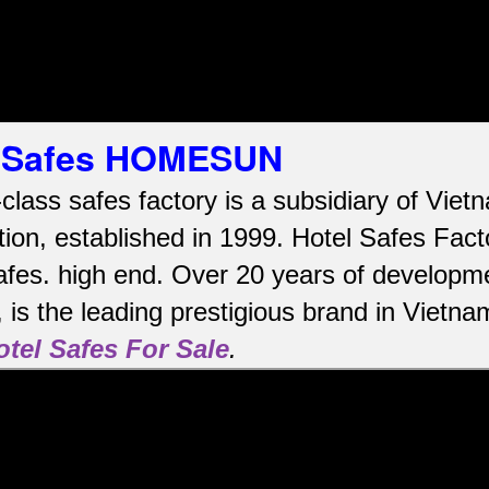
el Safes HOMESUN
-class safes factory is a subsidiary of Vi
ion, established in 1999. Hotel Safes Fac
afes.
high end.
Over 20 years of developme
is the leading prestigious brand in Vietna
otel Safes For Sale
.