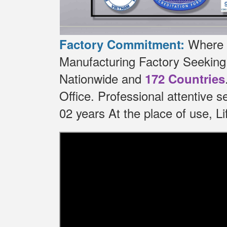
Where t
Factory Commitment:
Manufacturing Factory Seekin
Nationwide and
172 Countries
Office.
Professional attentive 
02 years At the place of use, 