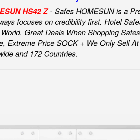
OMESUN HS42 Z
- Safes HOMESUN is a Pre
ys focuses on credibility first.
Hotel Sa
 World.
Great Deals When Shopping Safe
e, Extreme Price SOCK + We Only Sell At F
nwide and 172 Countries.