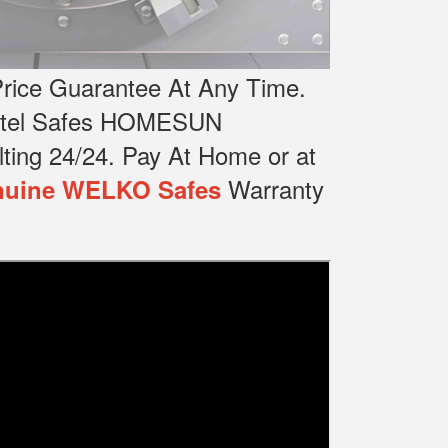
rice Guarantee At Any Time.
Hotel Safes HOMESUN
ting 24/24.
Pay At Home or at
Warranty
uine WELKO Safes