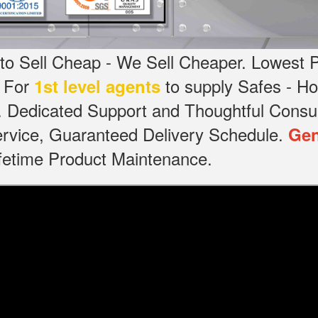
o Sell Cheap - We Sell Cheaper.
Lowest P
g For
to supply Safes - 
1st level agents
.
Dedicated
Support and Thoughtful Consul
service, Guaranteed Delivery Schedule.
Gen
Lifetime Product Maintenance.