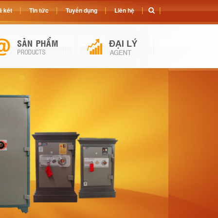
 két
Tin tức
Tuyển dụng
Liên hệ