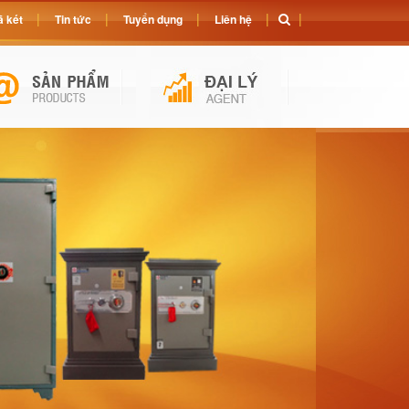
 két
Tin tức
Tuyển dụng
Liên hệ