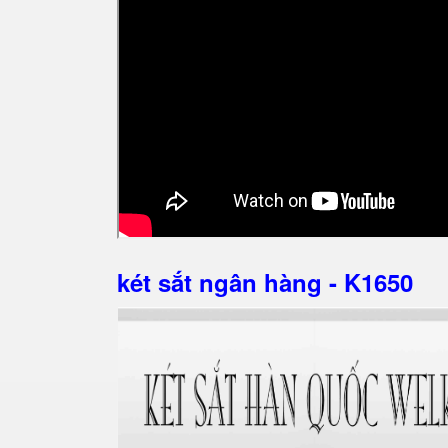
két sắt ngân hàng - K1650