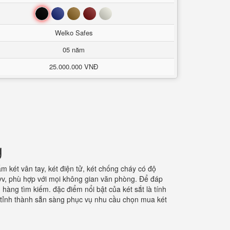
Đen
Xanh
Nâu
Đỏ
Trắng
Welko Safes
05 năm
25.000.000 VNĐ
g
két vân tay, két điện tử, két chống cháy có độ
 vv, phù hợp với mọi không gian văn phòng. Để đáp
àng tìm kiếm. đặc điểm nổi bật của két sắt là tính
c tỉnh thành sẵn sàng phục vụ nhu cầu chọn mua két