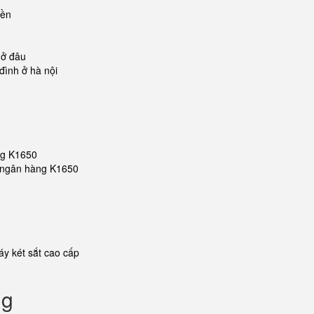
iền
u
 ở đâu
đình ở hà nội
ng K1650
ắt ngân hàng K1650
y két sắt cao cấp
ng