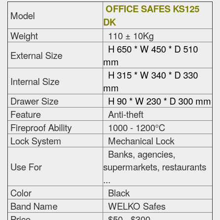
OFFICE SAFES KS125
Model
DK
Weight
110 ± 10Kg
H 650 * W 450 * D 510
External Size
mm
H 315 * W 340 * D 330
Internal Size
mm
Drawer Size
H 90 * W 230 * D 300 mm
Feature
Anti-theft
Fireproof Ability
1000 - 1200°C
Lock System
Mechanical Lock
Banks, agencies,
Use For
supermarkets, restaurants
...
Color
Black
Band Name
WELKO Safes
Price
$50 - $300