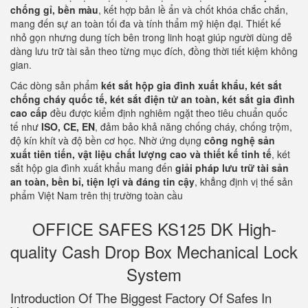
chống gỉ, bền màu
, kết hợp bản lề ẩn và chốt khóa chắc chắn,
mang đến sự an toàn tối đa và tính thẩm mỹ hiện đại. Thiết kế
nhỏ gọn nhưng dung tích bên trong linh hoạt giúp người dùng dễ
dàng lưu trữ tài sản theo từng mục đích, đồng thời tiết kiệm không
gian.
Các dòng sản phẩm
két sắt hộp gia đình xuất khẩu, két sắt
chống cháy quốc tế, két sắt điện tử an toàn, két sắt gia đình
cao cấp
đều được kiểm định nghiêm ngặt theo tiêu chuẩn quốc
tế như
ISO, CE, EN
, đảm bảo khả năng chống cháy, chống trộm,
độ kín khít và độ bền cơ học. Nhờ ứng dụng
công nghệ sản
xuất tiên tiến, vật liệu chất lượng cao và thiết kế tinh tế
, két
sắt hộp gia đình xuất khẩu mang đến
giải pháp lưu trữ tài sản
an toàn, bền bỉ, tiện lợi và đáng tin cậy
, khẳng định vị thế sản
phẩm Việt Nam trên thị trường toàn cầu
OFFICE SAFES KS125 DK High-
quality Cash Drop Box Mechanical Lock
System
Introduction Of The Biggest Factory Of Safes In