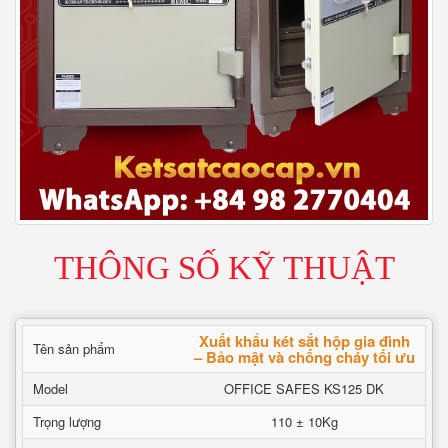
THÔNG SỐ KỸ THUẬT
Xuất khẩu két sắt hộp gia đình
Tên sản phẩm
– Bảo mật và chống cháy tối ưu
Model
OFFICE SAFES KS125 DK
Trọng lượng
110 ± 10Kg