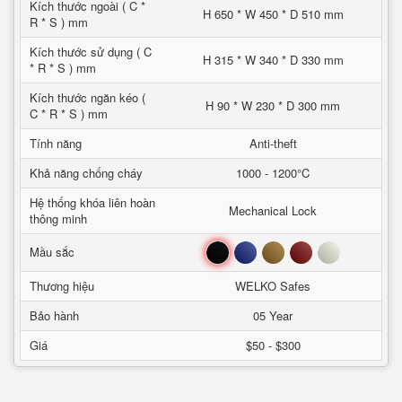
Kích thước ngoài ( C *
H 650 * W 450 * D 510 mm
R * S ) mm
Kích thước sử dụng ( C
H 315 * W 340 * D 330 mm
* R * S ) mm
Kích thước ngăn kéo (
H 90 * W 230 * D 300 mm
C * R * S ) mm
Tính năng
Anti-theft
Khả năng chống cháy
1000 - 1200°C
Hệ thống khóa liên hoàn
Mechanical Lock
thông minh
Đen
Xanh
Nâu
Đỏ
Trắng
Mầu sắc
Thương hiệu
WELKO Safes
Bảo hành
05 Year
Giá
$50 - $300