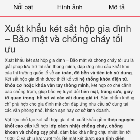
Nổi bật
Hình ảnh
Mô tả
Xuất khẩu két sắt hộp gia đình
– Bảo mật và chống cháy tối
ưu
Xuất khẩu két sắt hộp gia đình – Bảo mật và chống cháy tối ưu là
giải pháp lưu trữ tài sản thông minh, đáp ứng nhu cầu khắt khe
của thị trường quốc tế về
an toàn, độ bền và tiện ích sử dụng
.
Két sắt hộp gia đình được thiết kế với
hệ thống khóa điện tử,
khóa cơ hoặc khóa vân tay thông minh
, kết hợp cơ chế cảnh
báo chống trộm, giúp bảo vệ tuyệt đối
tiền mặt, trang sức, giấy
tờ quan trọng, hồ sơ và các vật dụng giá trị
. Sản phẩm không
chỉ phù hợp cho gia đình mà còn đáp ứng nhu cầu sử dụng tại
các văn phòng nhỏ, khách sạn hay cơ sở kinh doanh.
Vật liệu chế tạo két sắt hộp gia đình xuất khẩu gồm
thép nguyên
khối cao cấp
kết hợp
lớp cách nhiệt chống cháy, chống
khoan và chống cạy phá
, đảm bảo khả năng chịu nhiệt lên tới
1000°C và chịu lực vượt trội. Bề mặt két được
sơn tĩnh điện