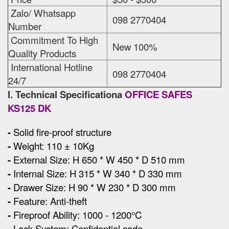
Zalo/ Whatsapp
098 2770404
Number
Commitment To High
New 100%
Quality Products
International Hotline
098 2770404
24/7
I. Technical Specificationa
OFFICE SAFES
KS125 DK
-
Solid fire-proof structure
-
Weight: 110 ± 10Kg
-
External Size
:
H 650 * W 450 * D 510 mm
-
Internal Size: H 315 * W 340 * D 330 mm
-
Drawer Size: H 90 * W 230 * D 300 mm
-
Feature: Anti-theft
-
Fireproof Ability: 1000 - 1200°C
-
Lock System: Confidential code