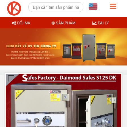
ĐỔI MÃ
SẢN PHẨM
ĐẠI LÝ