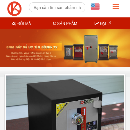
ĐỔI MÃ
SẢN PHẨM
ĐẠI LÝ