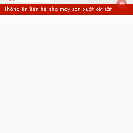
back
to
top