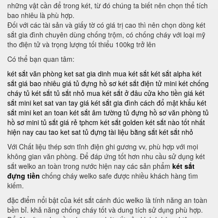
những vật cần để trong két, từ đó chúng ta biết nên chọn thể tích
bao nhiêu là phù hợp.
Đối với các tài sản và giấy tờ có giá trị cao thì nên chọn dòng két
sắt gia đình chuyên dùng chống trộm, có chống cháy với loại mỹ
tho điện tử và trọng lượng tối thiểu 100kg trở lên
Có thể bạn quan tâm:
két sắt văn phòng
ket sat gia dinh
mua két sắt
két sắt alpha
két
sắt giá bao nhiêu
giá tủ đựng hồ sơ
két sắt điện tử mini
két chống
cháy
tủ két sắt
tủ sắt nhỏ
mua két sắt ở đâu
cửa kho tiền
giá két
sắt mini
ket sat van tay
giá két sắt gia đình
cách đổ mật khẩu két
sắt mini
ket an toan
két sắt âm tường
tủ đựng hồ sơ văn phòng
tủ
hồ sơ mini
tủ sắt giá rẻ tphcm
két sắt golden
két sắt nào tốt nhất
hiện nay
cau tao ket sat
tủ đựng tài liệu bằng sắt
két sắt nhỏ
Với Chất liệu thép sơn tĩnh điện ghi gương vv, phù hợp với mọi
không gian văn phòng. Để đáp ứng tốt hơn nhu cầu sử dụng két
sắt welko an toàn trong nước hiện nay các sản phẩm
két sắt
đựng tiền
chống cháy welko safe được nhiều khách hàng tìm
kiếm.
đặc điểm nổi bật của két sắt cánh đúc welko là tính năng an toàn
bền bỉ. khả năng chống cháy tốt và dung tích sử dụng phù hợp.