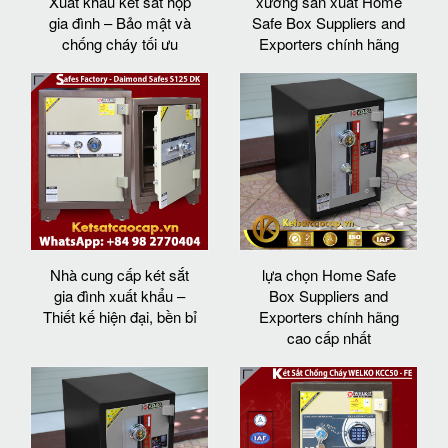
Xuất khẩu két sắt hộp
xưởng sản xuất Home
gia đình – Bảo mật và
Safe Box Suppliers and
chống cháy tối ưu
Exporters chính hãng
Nhà cung cấp két sắt
lựa chọn Home Safe
gia đình xuất khẩu –
Box Suppliers and
Thiết kế hiện đại, bền bỉ
Exporters chính hãng
cao cấp nhất