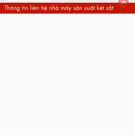
back
to
top