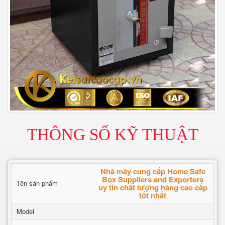
THÔNG SỐ KỸ THUẬT
Nhà máy cung cấp Home Safe
Box Suppliers and Exporters
Tên sản phẩm
uy tín chất lượng hàng cao cấp
tốt nhất
Model