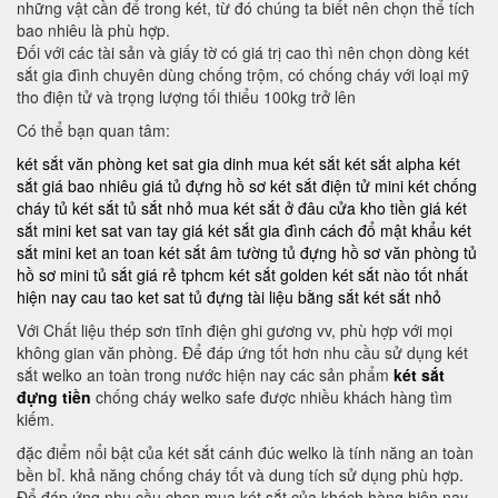
những vật cần để trong két, từ đó chúng ta biết nên chọn thể tích
bao nhiêu là phù hợp.
Đối với các tài sản và giấy tờ có giá trị cao thì nên chọn dòng két
sắt gia đình chuyên dùng chống trộm, có chống cháy với loại mỹ
tho điện tử và trọng lượng tối thiểu 100kg trở lên
Có thể bạn quan tâm:
két sắt văn phòng
ket sat gia dinh
mua két sắt
két sắt alpha
két
sắt giá bao nhiêu
giá tủ đựng hồ sơ
két sắt điện tử mini
két chống
cháy
tủ két sắt
tủ sắt nhỏ
mua két sắt ở đâu
cửa kho tiền
giá két
sắt mini
ket sat van tay
giá két sắt gia đình
cách đổ mật khẩu két
sắt mini
ket an toan
két sắt âm tường
tủ đựng hồ sơ văn phòng
tủ
hồ sơ mini
tủ sắt giá rẻ tphcm
két sắt golden
két sắt nào tốt nhất
hiện nay
cau tao ket sat
tủ đựng tài liệu bằng sắt
két sắt nhỏ
Với Chất liệu thép sơn tĩnh điện ghi gương vv, phù hợp với mọi
không gian văn phòng. Để đáp ứng tốt hơn nhu cầu sử dụng két
sắt welko an toàn trong nước hiện nay các sản phẩm
két sắt
đựng tiền
chống cháy welko safe được nhiều khách hàng tìm
kiếm.
đặc điểm nổi bật của két sắt cánh đúc welko là tính năng an toàn
bền bỉ. khả năng chống cháy tốt và dung tích sử dụng phù hợp.
Để đáp ứng nhu cầu chọn mua két sắt của khách hàng hiện nay