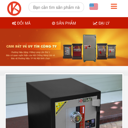
ĐỔI MÃ
SẢN PHẨM
ĐẠI LÝ