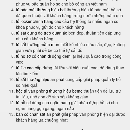
phục vụ bảo quản hồ sơ cho bộ công an việt nam
tủ bảo mật thương hiệu bdi
thương hiệu tủ bảo mật hồ sơ
đã quen thuộc với khách hàng trong nước những năm qua
tủ locker chính hãng cao cấp
hệ thống tủ nhiều ngăn có
khóa phục vụ gửi đồ cho khách hàng
tủ sắt đựng đồ treo quần áo
bền đẹp, thuận tiện đáp ứng
nhu cầu khách hàng
tủ sắt trường mầm mon
thiết kế nhiều màu sắc, đẹp, không
gian vừa phải để bé có thể tự cất đồ
tủ hồ sơ có chân di động
đem lại hiệu quả cao trong công
việc
tủ file cao cấp
đựng tài liệu với hiệu xuất cao, dễ dàng thao
tác tìm kiếm
tủ sắt thương hiệu an phát
cung cấp giải pháp quản lý hồ
sơ hiệu quả
hộc tủ văn phòng thương hiệu bemc
thuận tiện để lưu trữ
tài liệu, nhỏ gọn dễ sắp xếp không gian
tủ hồ sơ dùng cho ngân hàng
giải pháp đựng hồ sơ cho
ngân hàng gọn gàng, ngăn nắp
bàn có chân sắt an phát
giải pháp văn phòng hiện đại được
khách hàng ưa chuông nhất