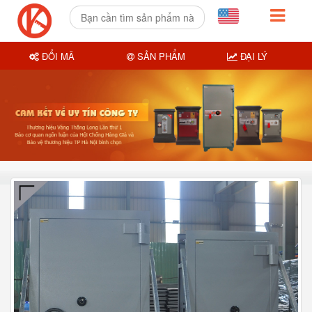
ĐỔI MÃ
SẢN PHẨM
ĐẠI LÝ