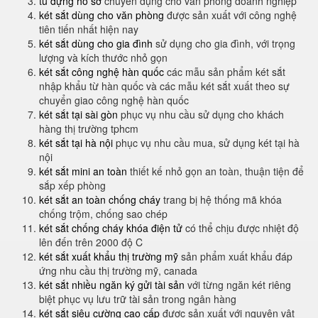
tủ đựng hồ sơ
chuyên dụng cho văn phòng doanh nghiệp
két sắt dùng cho văn phòng
được sản xuất với công nghệ
tiên tiến nhất hiện nay
két sắt dùng cho gia đình
sử dụng cho gia đình, với trọng
lượng và kích thước nhỏ gọn
két sắt công nghệ hàn quốc
các mẫu sản phẩm két sắt
nhập khẩu từ hàn quốc và các mẫu két sắt xuất theo sự
chuyển giao công nghệ hàn quốc
két sắt tại sài gòn
phục vụ nhu cầu sử dụng cho khách
hàng thị trường tphcm
két sắt tại hà nội
phục vụ nhu cầu mua, sử dụng két tại hà
nội
két sắt mini an toàn
thiết kế nhỏ gọn an toàn, thuận tiện để
sắp xếp phòng
két sắt an toàn chống cháy
trang bị hệ thống mã khóa
chống trộm, chống sao chép
két sắt chống cháy khóa điện tử
có thể chịu được nhiệt độ
lên đến trên 2000 độ C
két sắt xuất khẩu thị trường mỹ
sản phẩm xuất khẩu đáp
ứng nhu cầu thị trường mỹ, canada
két sắt nhiều ngăn ký gửi tài sản
với từng ngăn két riêng
biệt phục vụ lưu trữ tài sản trong ngân hàng
két sắt siêu cường cao cấp
được sản xuất với nguyên vật