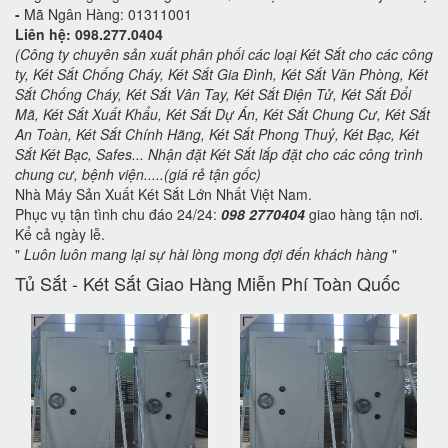
-
Mã Ngân Hàng: 01311001
Liên hệ: 098.277.0404
(Công ty chuyên sản xuất phân phối các loại Két Sắt cho các công
ty, Két Sắt Chống Cháy, Két Sắt Gia Đình, Két Sắt Văn Phòng, Két
Sắt Chống Cháy, Két Sắt Vân Tay, Két Sắt Điện Tử, Két Sắt Đổi
Mã, Két Sắt Xuất Khẩu, Két Sắt Dự Án, Két Sắt Chung Cư, Két Sắt
An Toàn, Két Sắt Chính Hãng, Két Sắt Phong Thuỷ, Két Bạc, Két
Sắt Két Bạc, Safes... Nhận đặt Két Sắt lắp đặt cho các công trình
chung cư, bệnh viện.....(giá rẻ tận gốc)
Nhà Máy Sản Xuất Két Sắt Lớn Nhất Việt Nam.
Phục vụ tận tình chu đáo 24/24:
098 2770404
giao hàng tận nơi.
Kể cả ngày lễ.
"
Luôn luôn mang lại sự hài lòng mong đợi đến khách hàng
"
Tủ Sắt - Két Sắt Giao Hàng Miễn Phí Toàn Quốc