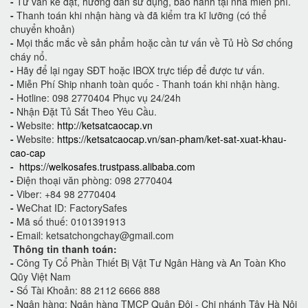
-
Tư vấn kê đặt, hướng dẫn sử dụng, bảo hành tại nhà miễn phí.
-
Thanh toán khi nhận hàng và đã kiểm tra kĩ lưỡng (có thể
chuyển khoản)
-
Mọi thắc mắc về sản phẩm hoặc cần tư vấn về Tủ Hồ Sơ chống
cháy nổ.
-
Hãy để lại ngay SĐT hoặc IBOX trực tiếp để được tư vấn.
-
Miễn Phí Ship nhanh toàn quốc - Thanh toán khi nhận hàng.
-
Hotline: 098 2770404 Phục vụ 24/24h
-
Nhận Đặt Tủ Sắt Theo Yêu Cầu.
-
Website:
http://ketsatcaocap.vn
-
Website:
https://ketsatcaocap.vn/san-pham/ket-sat-xuat-khau-
cao-cap
-
https://welkosafes.trustpass.alibaba.com
-
Điện thoại văn phòng: 098 2770404
-
Viber: +84 98 2770404
-
WeChat ID: FactorySafes
-
Mã số thuế: 0101391913
-
Email: ketsatchongchay@gmail.com
Thông tin thanh toán:
-
Công Ty Cổ Phần Thiết Bị Vật Tư Ngân Hàng và An Toàn Kho
Qũy Việt Nam
-
Số Tài Khoản: 88 2112 6666 888
-
Ngân hàng: Ngân hàng TMCP Quân Đội - Chi nhánh Tây Hà Nội