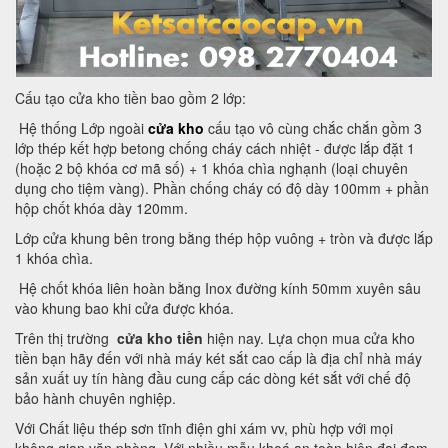
Cấu tạo cửa kho tiền bao gồm 2 lớp:
Hệ thống Lớp ngoài
cửa kho
cấu tạo vô cùng chắc chắn gồm 3
lớp thép kết hợp betong chống cháy cách nhiệt - được lắp đặt 1
(hoặc 2 bộ khóa cơ mã số) + 1 khóa chìa nghạnh (loại chuyên
dụng cho tiệm vàng). Phần chống cháy có độ dày 100mm + phần
hộp chốt khóa dày 120mm.
Lớp cửa khung bên trong bằng thép hộp vuông + tròn và được lắp
1 khóa chìa.
Hệ chốt khóa liên hoàn bằng Inox đường kính 50mm xuyên sâu
vào khung bao khi cửa được khóa.
Trên thị trường
cửa kho tiền
hiện nay. Lựa chọn mua cửa kho
tiền bạn hãy đến với nhà máy két sắt cao cấp là địa chỉ nhà máy
sản xuất uy tín hàng đầu cung cấp các dòng két sắt với chế độ
bảo hành chuyên nghiệp.
Với Chất liệu thép sơn tĩnh điện ghi xám vv, phù hợp với mọi