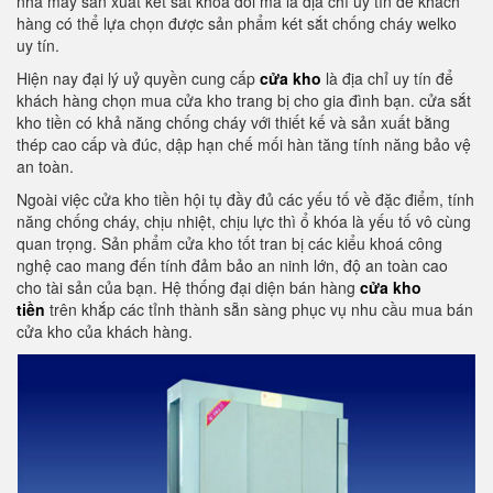
nhà máy sản xuất két sắt khoá đổi mã là địa chỉ uy tín để khách
hàng có thể lựa chọn được sản phẩm két sắt chống cháy welko
uy tín.
Hiện nay đại lý uỷ quyền cung cấp
cửa kho
là địa chỉ uy tín để
khách hàng chọn mua cửa kho trang bị cho gia đình bạn. cửa sắt
kho tiền có khả năng chống cháy với thiết kế và sản xuất bằng
thép cao cấp và đúc, dập hạn chế mối hàn tăng tính năng bảo vệ
an toàn.
Ngoài việc cửa kho tiền hội tụ đầy đủ các yếu tố về đặc điểm, tính
năng chống cháy, chịu nhiệt, chịu lực thì ổ khóa là yếu tố vô cùng
quan trọng. Sản phẩm cửa kho tốt tran bị các kiểu khoá công
nghệ cao mang đến tính đảm bảo an ninh lớn, độ an toàn cao
cho tài sản của bạn. Hệ thống đại diện bán hàng
cửa kho
tiền
trên khắp các tỉnh thành sẵn sàng phục vụ nhu cầu mua bán
cửa kho của khách hàng.