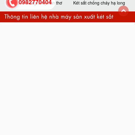
0982770404
Két sắt chống cháy cần thơ
Két sắt chống cháy hạ long
back
to
top