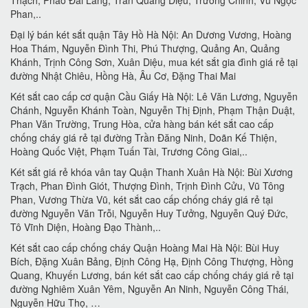
Phan,..
Đại lý bán két sắt quận Tây Hồ Hà Nội: An Dương Vương, Hoàng
Hoa Thám, Nguyễn Đình Thi, Phú Thượng, Quảng An, Quảng
Khánh, Trịnh Công Sơn, Xuân Diệu, mua két sắt gia đình giá rẻ tại
đường Nhật Chiêu, Hồng Hà, Âu Cơ, Đặng Thai Mai
Két sắt cao cấp cơ quận Cầu Giấy Hà Nội: Lê Văn Lương, Nguyễn
Chánh, Nguyễn Khánh Toàn, Nguyễn Thị Định, Phạm Thận Duật,
Phan Văn Trường, Trung Hòa, cửa hàng bán két sắt cao cấp
chống cháy giá rẻ tại đường Trần Đăng Ninh, Doãn Kế Thiện,
Hoàng Quốc Việt, Phạm Tuấn Tài, Trương Công Giai,..
Két sắt giá rẻ khóa vân tay Quận Thanh Xuân Hà Nội: Bùi Xương
Trạch, Phan Đình Giót, Thượng Đình, Trịnh Đình Cửu, Vũ Tông
Phan, Vương Thừa Vũ, két sắt cao cấp chống cháy giá rẻ tại
đường Nguyễn Văn Trỗi, Nguyễn Huy Tưởng, Nguyễn Quý Đức,
Tô Vĩnh Diện, Hoàng Đạo Thành,..
Két sắt cao cấp chống cháy Quận Hoàng Mai Hà Nội: Bùi Huy
Bích, Đặng Xuân Bảng, Định Công Hạ, Định Công Thượng, Hồng
Quang, Khuyến Lương, bán két sắt cao cấp chống cháy giá rẻ tại
đường Nghiêm Xuân Yêm, Nguyễn An Ninh, Nguyễn Công Thái,
Nguyễn Hữu Thọ, …