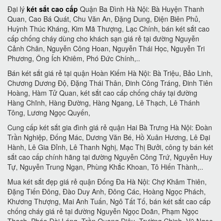
Đại lý
két sắt cao cấp
Quận Ba Đình Hà Nội: Bà Huyện Thanh
Quan, Cao Bá Quát, Chu Văn An, Đặng Dung, Điện Biên Phủ,
Huỳnh Thúc Kháng, Kim Mã Thượng, Lạc Chính, bán két sắt cao
cấp chống cháy dùng cho khách sạn giá rẻ tại đường Nguyễn
Cảnh Chân, Nguyễn Công Hoan, Nguyễn Thái Học, Nguyễn Tri
Phương, Ông Ích Khiêm, Phó Đức Chính,..
Bán két sắt giá rẻ tại quận Hoàn Kiếm Hà Nội: Bà Triệu, Bảo Linh,
Chương Dương Độ, Đặng Thái Thân, Đinh Công Tráng, Đinh Tiên
Hoàng, Hàm Tử Quan, két sắt cao cấp chống cháy tại đường
Hàng Chĩnh, Hàng Đường, Hàng Ngang, Lê Thạch, Lê Thánh
Tông, Lương Ngọc Quyến,
Cung cấp két sắt gia đình giá rẻ quận Hai Bà Trưng Hà Nội: Đoàn
Trần Nghiệp, Đống Mác, Dương Văn Bé, Hồ Xuân Hương, Lê Đại
Hành, Lê Gia Đỉnh, Lê Thanh Nghị, Mạc Thị Bưởi, công ty bán két
sắt cao cấp chính hãng tại đường Nguyễn Công Trứ, Nguyễn Huy
Tự, Nguyễn Trung Ngạn, Phùng Khắc Khoan, Tô Hiến Thành,..
Mua két sắt đẹp giá rẻ quận Đống Đa Hà Nội: Chợ Khâm Thiên,
Đặng Tiến Đông, Đào Duy Anh, Đông Các, Hoàng Ngọc Phách,
Khương Thượng, Mai Anh Tuấn, Ngô Tất Tố, bán két sắt cao cấp
chống cháy giá rẻ tại đường Nguyễn Ngọc Doãn, Phạm Ngọc
Thạch, Pháo Đài Láng, Trần Quang Diệu, Trường Chinh, Vũ Ngọc