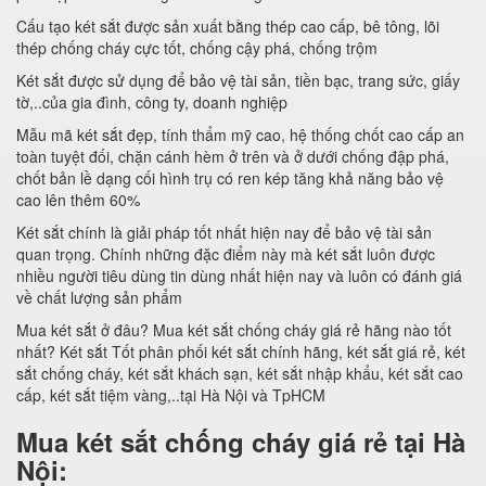
Cấu tạo két sắt được sản xuất bằng thép cao cấp, bê tông, lõi
thép chống cháy cực tốt, chống cậy phá, chống trộm
Két sắt được sử dụng để bảo vệ tài sản, tiền bạc, trang sức, giấy
tờ,..của gia đình, công ty, doanh nghiệp
Mẫu mã két sắt đẹp, tính thẩm mỹ cao, hệ thống chốt cao cấp an
toàn tuyệt đối, chặn cánh hèm ở trên và ở dưới chống đập phá,
chốt bản lề dạng cối hình trụ có ren kép tăng khả năng bảo vệ
cao lên thêm 60%
Két sắt chính là giải pháp tốt nhất hiện nay để bảo vệ tài sản
quan trọng. Chính những đặc điểm này mà két sắt luôn được
nhiều người tiêu dùng tin dùng nhất hiện nay và luôn có đánh giá
về chất lượng sản phẩm
Mua két sắt ở đâu? Mua két sắt chống cháy giá rẻ hãng nào tốt
nhất? Két sắt Tốt phân phối két sắt chính hãng, két sắt giá rẻ, két
sắt chống cháy, két sắt khách sạn, két sắt nhập khẩu, két sắt cao
cấp, két sắt tiệm vàng,..tại Hà Nội và TpHCM
Mua két sắt chống cháy giá rẻ tại Hà
Nội: