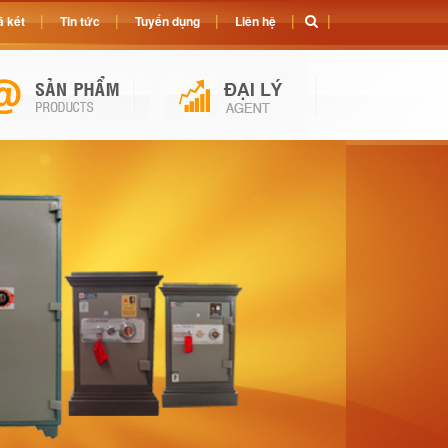
 két
Tin tức
Tuyển dụng
Liên hệ