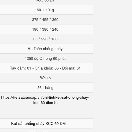
60 ± 10kg
375 * 455 * 360
190 * 380 * 240
35 * 290 * 180
An Toàn chống cháy
1350 độ C trong 60 phút
Tay cầm: 01 - Chìa khóa: 06 - Đổi mã: 01
Welko
36 Tháng
https://ketsatcaocap.vn/chi-tiet/ket-sat-chong-chay-
kcc-60-dien-tu
Két sắt chống cháy KCC 60 ĐM