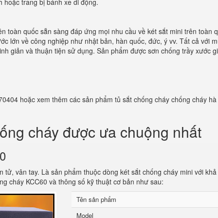
h hoặc trang bị bánh xe di động.
 trên toàn quốc sẵn sàng đáp ứng mọi nhu cầu về két sắt mini trên toàn
ước lớn về công nghiệp như nhật bản, hàn quốc, đức, ý vv. Tất cả với m
sự tinh giản và thuận tiện sử dụng. Sản phẩm được sơn chống trầy xước g
982770404 hoặc xem thêm các sản phẩm tủ sắt chống cháy chống cháy hà
hống cháy được ưa chuộng nhất
60
n tử, vân tay. Là sản phẩm thuộc dòng két sắt chống cháy mini với kh
ống cháy KCC60 và thông số kỹ thuật cơ bản như sau:
Tên sản phẩm
Model