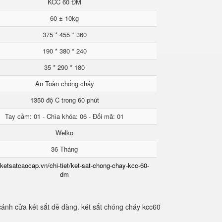
KCC 60 ĐM
60 ± 10kg
375 * 455 * 360
190 * 380 * 240
35 * 290 * 180
An Toàn chống cháy
1350 độ C trong 60 phút
Tay cầm: 01 - Chìa khóa: 06 - Đổi mã: 01
Welko
36 Tháng
/ketsatcaocap.vn/chi-tiet/ket-sat-chong-chay-kcc-60-
dm
cánh cửa két sắt dễ dàng. két sắt chóng cháy kcc60