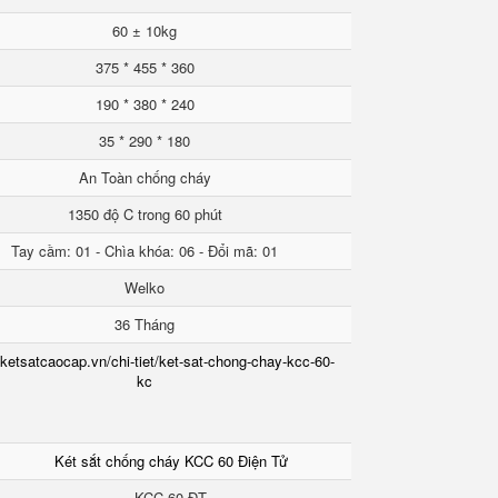
60 ± 10kg
375 * 455 * 360
190 * 380 * 240
35 * 290 * 180
An Toàn chống cháy
1350 độ C trong 60 phút
Tay cầm: 01 - Chìa khóa: 06 - Đổi mã: 01
Welko
36 Tháng
/ketsatcaocap.vn/chi-tiet/ket-sat-chong-chay-kcc-60-
kc
Két sắt chống cháy KCC 60 Điện Tử
KCC 60 ĐT