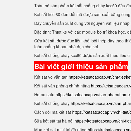
Toàn bộ sản phẩm két sắt chống cháy kcc60 đều đ
Két sắt kcc 60 đen đổi mã được sản xuất bằng côn
Dây chuyền sản xuất cùng với nguyên vật liệu nhập
Đặc tính: Thiết kế với các module bố trí khoa học
Cửa két sắt được đúc liền khối bởi thép dày theo t
toàn chống khoan phá đục cho két.
Két sắt chống cháy kcc60 được sản xuất theo tiêu 
Bài viết giới thiệu sản phẩm
Két sắt võ văn tần
https://ketsatcaocap.vn/chi-tiet/k
Két sắt văn phòng chính hãng
https://ketsatcaocap
Home safe
https://ketsatcaocap.vn/san-pham/home
Két sắt chống cháy
https://ketsatcaocap.vn/san-ph
Cách đổi mã két sắt
https://ketsatcaocap.vn/chi-tiet
Sửa két sắt tại hà nội
https://ketsatcaocap.vn/chi-tie
Mua két sắt mini tại đà nẵng
https://ketsatcaocap.vn