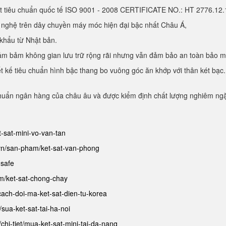
ạt tiêu chuẩn quốc tế ISO 9001 - 2008 CERTIFICATE NO.: HT 2776.1
g nghệ trên dây chuyền máy móc hiện đại bậc nhất Châu Á,
 khẩu từ Nhật bản.
, đảm bảm không gian lưu trữ rộng rãi nhưng vẫn đảm bảo an toàn bảo 
hiết kế tiêu chuẩn hình bậc thang bo vuông góc ăn khớp với thân két b
chuẩn ngân hàng của châu âu và được kiểm định chất lượng nghiêm ngặt
et-sat-mini-vo-van-tan
.vn/san-pham/ket-sat-van-phong
-safe
am/ket-sat-chong-chay
/cach-doi-ma-ket-sat-dien-tu-korea
t/sua-ket-sat-tai-ha-noi
/chi-tiet/mua-ket-sat-mini-tai-da-nang