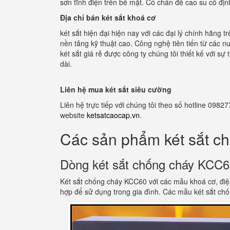
sơn tĩnh điện trên bề mặt. Có chân đế cao su cố địn
Địa chỉ bán két sắt khoá cơ
két sắt hiện đại hiện nay với các đại lý chính hãng
nền tảng kỹ thuật cao. Công nghệ tiên tiến từ các n
két sắt giá rẻ được công ty chúng tôi thiết kế với 
dài.
Liên hệ mua két sắt siêu cường
Liên hệ trực tiếp với chúng tôi theo số hotline 0
website
ketsatcaocap.vn
.
Các sản phẩm két sắt c
Dòng két sắt chống cháy KCC
Két sắt chống cháy KCC60 với các mẫu khoá cơ, điệ
hợp để sử dụng trong gia đình. Các mẫu két sắt ch