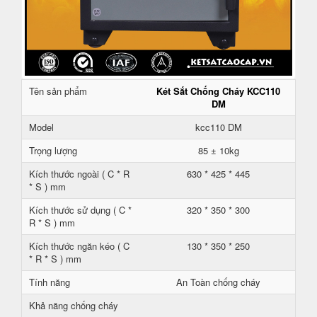
Tên sản phẩm
Két Sắt Chống Cháy KCC110
DM
Model
kcc110 DM
Trọng lượng
85 ± 10kg
Kích thước ngoài ( C * R
630 * 425 * 445
* S ) mm
Kích thước sử dụng ( C *
320 * 350 * 300
R * S ) mm
Kích thước ngăn kéo ( C
130 * 350 * 250
* R * S ) mm
Tính năng
An Toàn chống cháy
Khả năng chống cháy