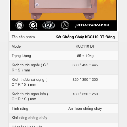
Tên sản phẩm
Két Chống Cháy KCC110 DT Đồng
Model
KCC110 DT
Trọng lượng
85 ± 10kg
Kích thước ngoài ( C *
630 * 425 * 445
R * S ) mm
Kích thước sử dụng (
320 * 350 * 300
C * R * S ) mm
Kích thước ngăn kéo (
130 * 350 * 250
C * R * S ) mm
Tính năng
An Toàn chống cháy
Khả năng chống cháy
Hệ thống khóa liên