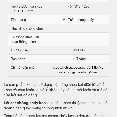
Kích thước ngăn kéo (
40 * 315 * 220
C * R * S ) mm
Tính năng
An Toàn chống cháy
Khả năng chống cháy
Hệ thống khóa liên
hoàn thông minh
Thương hiệu
WELKO
Bảo hành
36 Tháng
Chi tiết sản phẩm
https://ketsatcaocap.vn/chi-tiet/ket-
sat-chong-chay-kcc-80-kc
Là sản phẩm két sắt sử dụng hệ thống khóa két điện tử với ổ
khóa và chìa khóa to. với ổ khóa này có thể mở khóa và mở cánh
cửa két sắt dễ dàng.
két sắt chóng cháy kcc80
là sản phẩm thuộc dòng két sắt liên
doanh hàn quốc mang thương hiệu welko.
Toàn bộ sản phẩm két sắt chống cháy kcc80 đều đạt tiêu chuẩn