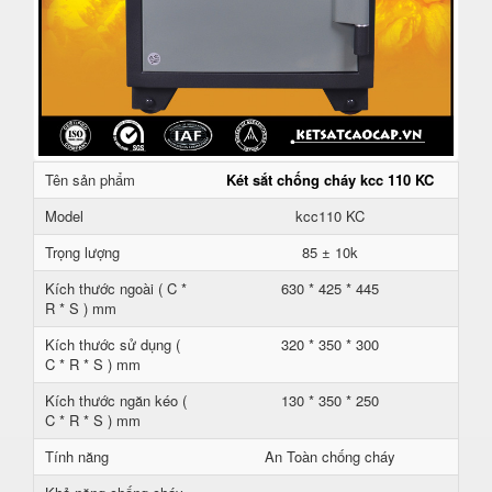
Tên sản phẩm
Két sắt chống cháy kcc 110 KC
Model
kcc110 KC
Trọng lượng
85 ± 10k
Kích thước ngoài ( C *
630 * 425 * 445
R * S ) mm
Kích thước sử dụng (
320 * 350 * 300
C * R * S ) mm
Kích thước ngăn kéo (
130 * 350 * 250
C * R * S ) mm
Tính năng
An Toàn chống cháy