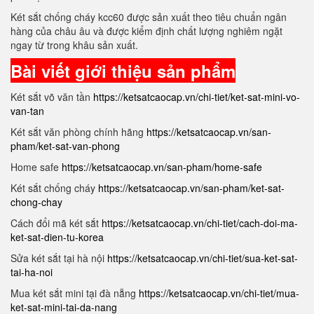
Két sắt chống cháy kcc60 được sản xuất theo tiêu chuẩn ngân
hàng của châu âu và được kiểm định chất lượng nghiêm ngặt
ngay từ trong khâu sản xuất.
Bài viết giới thiệu sản phẩm
Két sắt võ văn tần
https://ketsatcaocap.vn/chi-tiet/ket-sat-mini-vo-
van-tan
Két sắt văn phòng chính hãng
https://ketsatcaocap.vn/san-
pham/ket-sat-van-phong
Home safe
https://ketsatcaocap.vn/san-pham/home-safe
Két sắt chống cháy
https://ketsatcaocap.vn/san-pham/ket-sat-
chong-chay
Cách đổi mã két sắt
https://ketsatcaocap.vn/chi-tiet/cach-doi-ma-
ket-sat-dien-tu-korea
Sửa két sắt tại hà nội
https://ketsatcaocap.vn/chi-tiet/sua-ket-sat-
tai-ha-noi
Mua két sắt mini tại đà nẵng
https://ketsatcaocap.vn/chi-tiet/mua-
ket-sat-mini-tai-da-nang