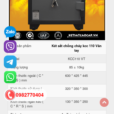
Tên sản phẩm
Két sắt chống cháy kcc 110 Vân
tay
Model
KCC110 VT
Trọng lượng
85 ± 10kg
Kích thước ngoài ( C *
630 * 425 * 445
R * S ) mm
Kích thước sử dụng (
320 * 350 * 300
C * R * S ) mm
0982770404
Kích thước ngăn kéo (
130 * 350 * 250
C * R * S ) mm
back