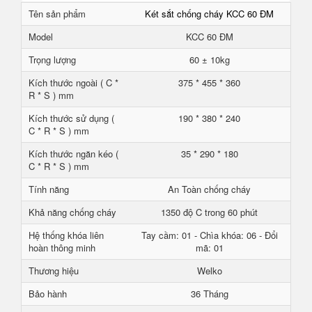
Tên sản phẩm
Két sắt chống cháy KCC 60 ĐM
Model
KCC 60 ĐM
Trọng lượng
60 ± 10kg
Kích thước ngoài ( C *
375 * 455 * 360
R * S ) mm
Kích thước sử dụng (
190 * 380 * 240
C * R * S ) mm
Kích thước ngăn kéo (
35 * 290 * 180
C * R * S ) mm
Tính năng
An Toàn chống cháy
Khả năng chống cháy
1350 độ C trong 60 phút
Hệ thống khóa liên
Tay cầm: 01 - Chìa khóa: 06 - Đổi
hoàn thông minh
mã: 01
Thương hiệu
Welko
Bảo hành
36 Tháng