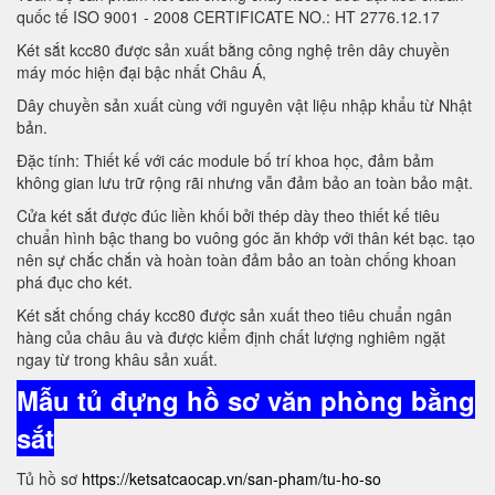
quốc tế ISO 9001 - 2008 CERTIFICATE NO.: HT 2776.12.17
Két sắt kcc80 được sản xuất bằng công nghệ trên dây chuyền
máy móc hiện đại bậc nhất Châu Á,
Dây chuyền sản xuất cùng với nguyên vật liệu nhập khẩu từ Nhật
bản.
Đặc tính: Thiết kế với các module bố trí khoa học, đảm bảm
không gian lưu trữ rộng rãi nhưng vẫn đảm bảo an toàn bảo mật.
Cửa két sắt được đúc liền khối bởi thép dày theo thiết kế tiêu
chuẩn hình bậc thang bo vuông góc ăn khớp với thân két bạc. tạo
nên sự chắc chắn và hoàn toàn đảm bảo an toàn chống khoan
phá đục cho két.
Két sắt chống cháy kcc80 được sản xuất theo tiêu chuẩn ngân
hàng của châu âu và được kiểm định chất lượng nghiêm ngặt
ngay từ trong khâu sản xuất.
Mẫu tủ đựng hồ sơ văn phòng bằng
sắt
Tủ hồ sơ
https://ketsatcaocap.vn/san-pham/tu-ho-so