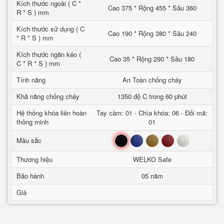
Kích thước ngoài ( C *
Cao 375 * Rộng 455 * Sâu 360
R * S ) mm
Kích thước sử dụng ( C
Cao 190 * Rộng 380 * Sâu 240
* R * S ) mm
Kích thước ngăn kéo (
Cao 35 * Rộng 290 * Sâu 180
C * R * S ) mm
Tính năng
An Toàn chống cháy
Khả năng chống cháy
1350 độ C trong 60 phút
Hệ thống khóa liên hoàn
Tay cầm: 01 - Chìa khóa: 06 - Đổi mã:
thông minh
01
Đen
Xanh
Nâu
Đỏ
Trắng
Mầu sắc
Thương hiệu
WELKO Safe
Bảo hành
05 năm
Giá