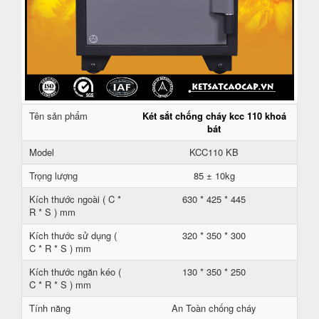
Tên sản phẩm
Két sắt chống cháy kcc 110 khoá
bát
Model
KCC110 KB
Trọng lượng
85 ± 10kg
Kích thước ngoài ( C *
630 * 425 * 445
R * S ) mm
Kích thước sử dụng (
320 * 350 * 300
C * R * S ) mm
Kích thước ngăn kéo (
130 * 350 * 250
C * R * S ) mm
Tính năng
An Toàn chống cháy