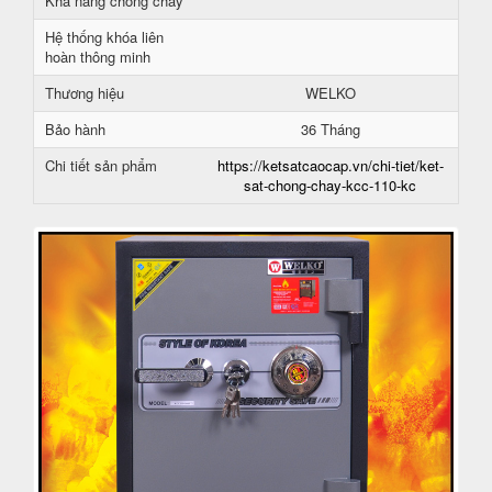
Khả năng chống cháy
Hệ thống khóa liên
hoàn thông minh
Thương hiệu
WELKO
Bảo hành
36 Tháng
Chi tiết sản phẩm
https://ketsatcaocap.vn/chi-tiet/ket-
sat-chong-chay-kcc-110-kc