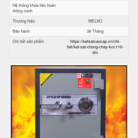
Hệ thống khóa liên hoàn
thông minh
Thương hiệu
WELKO
Bảo hành
36 Tháng
Chi tiết sản phẩm
https://ketsatcaocap.vn/chi-
tiet/ket-sat-chong-chay-kcc110-
dm