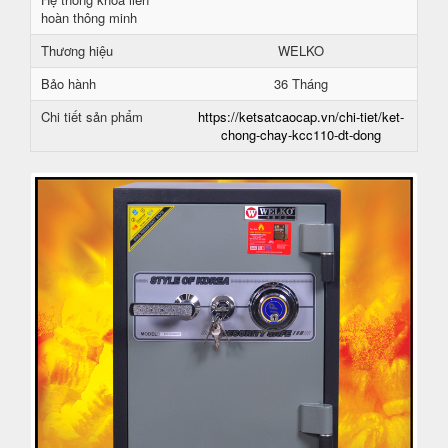
hoàn thông minh
Thương hiệu
WELKO
Bảo hành
36 Tháng
Chi tiết sản phẩm
https://ketsatcaocap.vn/chi-tiet/ket-
chong-chay-kcc110-dt-dong