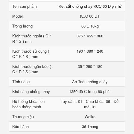
Tên sản phẩm
Két sắt chống cháy KCC 60 Điện Tử
Model
KCC 60 ĐT
Trọng lượng
60 ± 10kg
Kích thước ngoài ( C *
375 * 455 * 360
R * S ) mm
Kích thước sử dụng (
190 * 380 * 240
C * R * S ) mm
Kích thước ngăn kéo (
35 * 290 * 180
C * R * S ) mm
Tính năng
An Toàn chống cháy
Khả năng chống cháy
1350 độ C trong 60 phút
Hệ thống khóa liên
Tay cầm: 01 - Chìa khóa: 06 - Đổi
hoàn thông minh
mã: 01
Thương hiệu
Welko
Bảo hành
36 Tháng