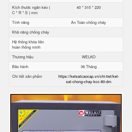
Kích thước ngăn kéo (
40 * 315 * 220
C * R * S ) mm
Tính năng
An Toàn chống cháy
Khả năng chống cháy
Hệ thống khóa liên
hoàn thông minh
Thương hiệu
WELKO
Bảo hành
36 Tháng
Chi tiết sản phẩm
https://ketsatcaocap.vn/chi-tiet/ket-
sat-chong-chay-kcc-80-dm