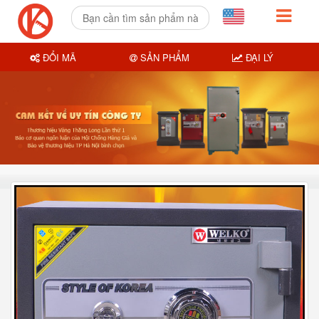
ĐỔI MÃ
SẢN PHẨM
ĐẠI LÝ