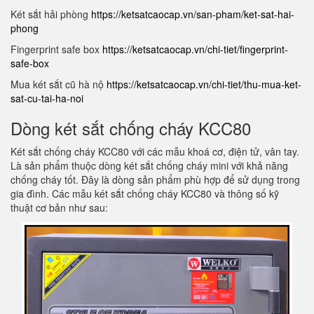
Két sắt hải phòng
https://ketsatcaocap.vn/san-pham/ket-sat-hai-
phong
Fingerprint safe box
https://ketsatcaocap.vn/chi-tiet/fingerprint-
safe-box
Mua két sắt cũ hà nộ
https://ketsatcaocap.vn/chi-tiet/thu-mua-ket-
sat-cu-tai-ha-noi
Dòng két sắt chống cháy KCC80
Két sắt chống cháy KCC80 với các mẫu khoá cơ, điện tử, vân tay.
Là sản phẩm thuộc dòng két sắt chống cháy mini với khả năng
chống cháy tốt. Đây là dòng sản phẩm phù hợp để sử dụng trong
gia đình. Các mẫu két sắt chống cháy KCC80 và thông số kỹ
thuật cơ bản như sau: