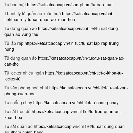
Tủ bảo mật
https://ketsatcaocap.vn/san-pham/tu-bao-mat
Thanh lý tủ quần áo xuân hoà
https://ketsatcaocap.vn/chi-
tiet/thanh-ly-tu-sat-quan-ao-xuan-hoa
Tủ đựng quần áo
https://ketsatcaocap.vn/chi-tiet/tu-sat-dung-
quan-ao-vung-tau
Tủ lắp ráp
https://ketsatcaocap.vn/tin-tuc/tu-sat-lap-rap-trung-
hung
Tủ đựng quần áo
https://ketsatcaocap.vn/tin-tuc/tu-sat-quan-ao-
can-tho
Tủ locker nhiều ngăn
https://ketsatcaocap.vn/chi-tiet/o-khoa-tu-
locker-t6
Tủ văn phòng hoà phát
https://ketsatcaocap.vn/chi-tiet/tu-sat-van-
phong-xuan-hoa
Tủ chống cháy
https://ketsatcaocap.vn/chi-tiet/tu-chong-chay
Tủ sắt treo đồ
https://ketsatcaocap.vn/chi-tiet/tu-treo-quan-ao-
xuan-hoa
Tủ sắt quần áo
https://ketsatcaocap.vn/chi-tiet/tu-sat-dung-quan-
ao-80cm-chinh-hang