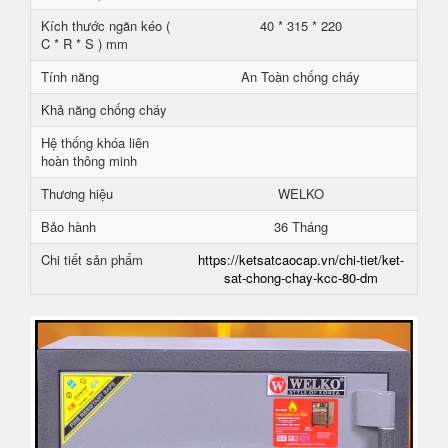
Kích thước ngăn kéo (
40 * 315 * 220
C * R * S ) mm
Tính năng
An Toàn chống cháy
Khả năng chống cháy
Hệ thống khóa liên
hoàn thông minh
Thương hiệu
WELKO
Bảo hành
36 Tháng
Chi tiết sản phẩm
https://ketsatcaocap.vn/chi-tiet/ket-
sat-chong-chay-kcc-80-dm