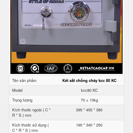
Tên sản phẩm
Két sắt chống cháy kcc 80 KC
Model
kcc80 KC
Trọng lượng
70 ± 10kg
Kích thước ngoài ( C *
395 * 455 * 380
R * S ) mm
Kích thước sử dụng (
190 * 340 * 250
C * R * S ) mm