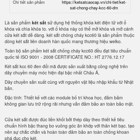
Chi tiết sản phẩm
https://ketsatcaocap.vn/chi-tiet/ket-
sat-chong-chay-kcc-60-dm
Là sản phẩm
két sắt
sử dụng hệ thống khóa két điện tử với ổ
khóa và chìa khóa to. với ổ khóa này có thể mở khóa và mở cánh
cửa két sắt dễ dàng. két sắt chóng cháy kcc60 là sản phẩm thuộc
dòng két sắt liên doanh hàn quốc mang thương hiệu welko.
Toàn bộ sản phẩm két sắt chống cháy kcc60 đều đạt tiêu chuẩn
quốc tế ISO 9001 - 2008 CERTIFICATE NO.: HT 2776.12.17
Két sắt kcc 60 đen đổi mã được sản xuất bằng công nghệ trên
dây chuyền máy móc hiện đại bậc nhất Châu Á,
Dây chuyền sản xuất cùng với nguyên vật liệu nhập khẩu từ Nhật
bản.
Đặc tính: Thiết kế với các module bố trí khoa học, đảm bảm
không gian lưu trữ rộng rãi nhưng vẫn đảm bảo an toàn bảo mật.
Cửa két sắt được đúc liền khối bởi thép dày theo thiết kế tiêu
chuẩn hình bậc thang bo vuông góc ăn khớp với thân két bạc. tạo
nên sự chắc chắn và hoàn toàn đảm bảo an toàn chống khoan
phá đục cho két.