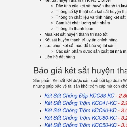
Két Sắt huyện thanh trì Kn45 E Silver
Đặc tính của két sắt huyện thanh trì kn4
Thông số kỹ thuật của két sắt huyện tha
Thông tin chất liệu và tính năng két sắt
Cam kết chất lượng sản phẩm
Thông tin thanh toán
Mua két sắt huyện thanh trì nào tốt
Két sắt huyện thanh trì uy tín chính hãng
Lựa chọn két sắt nào để bảo vệ tài sản
Các sản phẩm được sản xuất tại nhà má
Liên hệ đặt hàng
Báo giá két sắt huyện tha
Sản phẩm Két sắt KN được sản xuất bởi tập đoàn WE
những giúp bảo vệ tài sản khỏi trộm cắp mà còn ch
Két Sắt Chống Đập KCC38-KC
- 2.8
Két Sắt Chống Trộm KCC41-KC
- 2.
Két Sắt Chống Trộm KCC60-KC
- 3.
Két Sắt Chống Trộm KCC80-KC
- 3.
Két Sắt Chống Trộm KCC50-KC
- 3.