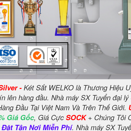
ilver -
Két Sắt WELKO là Thương Hiệu U
ín lên hàng đầu. Nhà máy SX Tuyển đại lý
Hàng Đầu Tại Việt Nam Và Trên Thế Giới.
% Giá Gốc
, Giá Cực
SOCK
+ Chúng Tôi 
 Đặt Tận Nơi Miễn Phí
. Nhà máy SX Tuyển