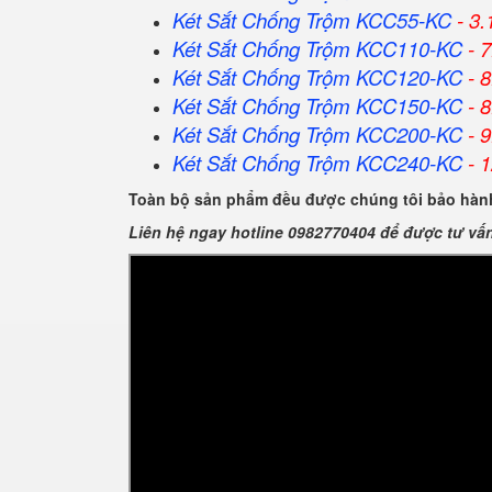
Két Sắt Chống Trộm KCC55-KC
- 3.
Két Sắt Chống Trộm KCC110-KC
- 7
Két Sắt Chống Trộm KCC120-KC
- 8
Két Sắt Chống Trộm KCC150-KC
- 8
Két Sắt Chống Trộm KCC200-KC
- 9
Két Sắt Chống Trộm KCC240-KC
- 1
Toàn bộ sản phẩm đều được chúng tôi bảo hành
Liên hệ ngay hotline 0982770404 để được tư vấ