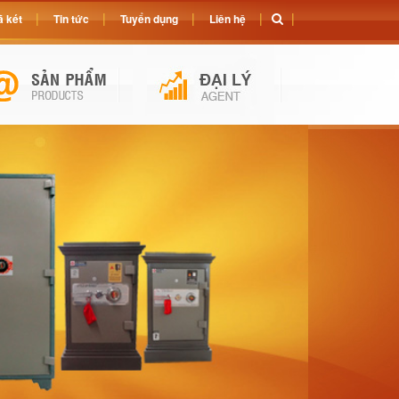
 két
Tin tức
Tuyển dụng
Liên hệ