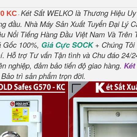
Két Sắt WELKO là Thương Hiệu Uy
70 KC
-
hàng đầu. Nhà Máy Sản Xuất Tuyển Đại Lý 
u Nổi Tiếng Hàng Đầu Việt Nam Và Trên Th
á Gốc 100%,
Giá Cực SOCK
+ Chúng Tôi 
 Hỗ trợ Tư vấn Tận tình và Chu đáo 24/24
ên nghiệp, đảm bảo tiến độ giao hàng.
Két
Bảo trì sản phẩm trọn đời.