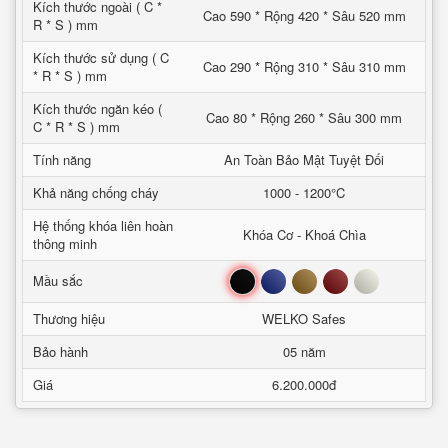
Kích thước ngoài ( C *
Cao 590 * Rộng 420 * Sâu 520 mm
R * S ) mm
Kích thước sử dụng ( C
Cao 290 * Rộng 310 * Sâu 310 mm
* R * S ) mm
Kích thước ngăn kéo (
Cao 80 * Rộng 260 * Sâu 300 mm
C * R * S ) mm
Tính năng
An Toàn Bảo Mật Tuyệt Đối
Khả năng chống cháy
1000 - 1200°C
Hệ thống khóa liên hoàn
Khóa Cơ - Khoá Chìa
thông minh
Đen
Xanh
Nâu
Đỏ
Trắng
Mầu sắc
Thương hiệu
WELKO Safes
Bảo hành
05 năm
Giá
6.200.000đ