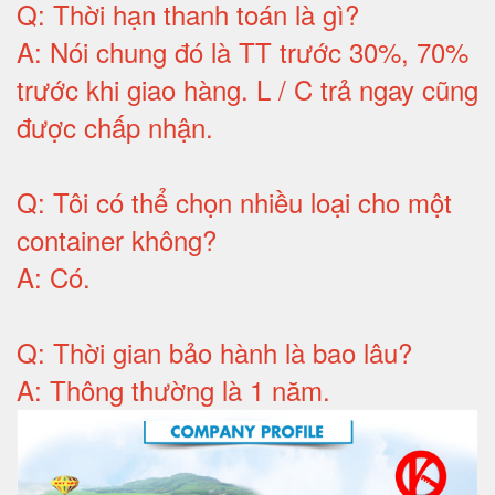
Q:
Thời hạn thanh toán là gì
?
A:
Nói chung đó là TT trước 30%, 70%
trước khi giao hàng.
L / C trả ngay cũng
được chấp nhận
.
Q:
Tôi có thể chọn nhiều loại cho một
container không
?
A:
Có
.
Q: T
hời gian bảo hành
là bao lâu?
A: Thông thường là 1 năm.