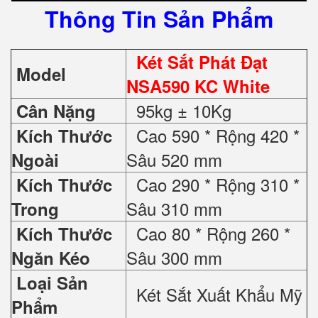
Thông Tin Sản Phẩm
Két Sắt Phát Đạt
Model
NSA590 KC White
95kg ± 10Kg
Cân Nặng
Cao 590 * Rộng 420 *
Kích Thước
Sâu 520 mm
Ngoài
Cao 290 * Rộng 310 *
Kích Thước
Sâu 310 mm
Trong
Cao 80 * Rộng 260 *
Kích Thước
Sâu 300 mm
Ngăn Kéo
Loại Sản
Két Sắt Xuất Khẩu Mỹ
Phẩm