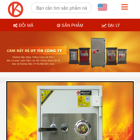
ĐỔI MÃ
SẢN PHẨM
ĐẠI LÝ