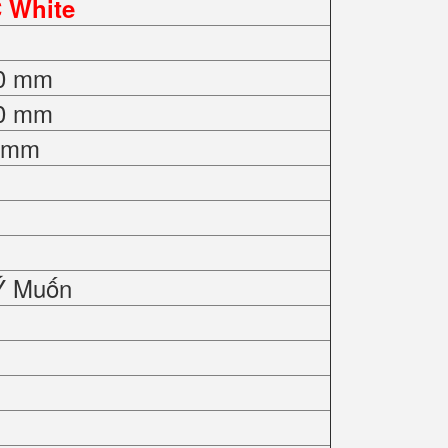
C White
50 mm
50 mm
0 mm
Ý Muốn