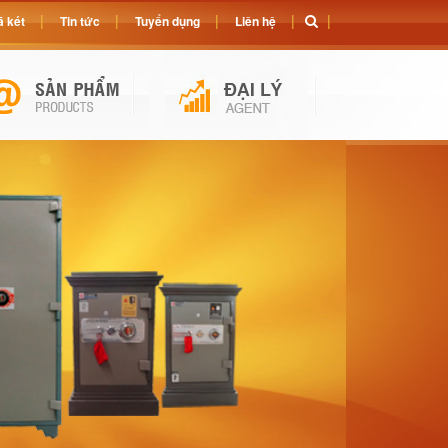
 két
Tin tức
Tuyển dụng
Liên hệ