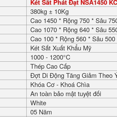
Két Sắt Phát Đạt NSA1450 K
380kg ± 10Kg
Cao 1450 * Rộng 750 * Sâu 7
Cao 1070 * Rộng 640 * Sâu 5
Cao 100 * Rộng 560 * Sâu 50
Két Sắt Xuất Khẩu Mỹ
1000 - 1200°C
Thép Cao Cấp
Đợt Di Động Tăng Giảm Theo 
Khóa Cơ - Khoá Chìa
An toàn bảo mật tuyệt đối
White
05 Năm