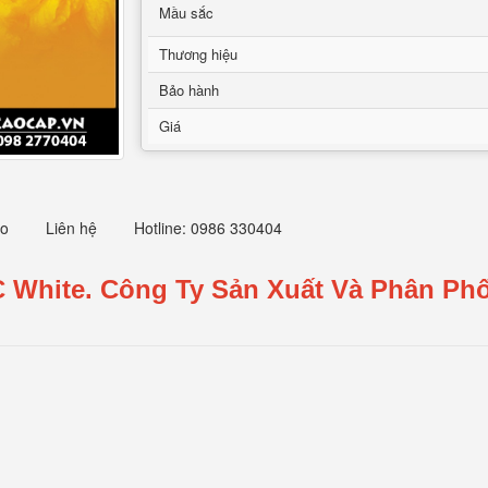
Mầu sắc
Thương hiệu
Bảo hành
Giá
eo
Liên hệ
Hotline: 0986 330404
C White.
Công Ty Sản Xuất Và Phân Phố