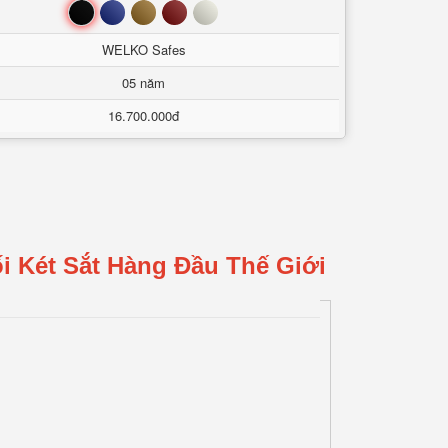
Đen
Xanh
Nâu
Đỏ
Trắng
WELKO Safes
05 năm
16.700.000đ
i Két Sắt Hàng Đầu Thế Giới