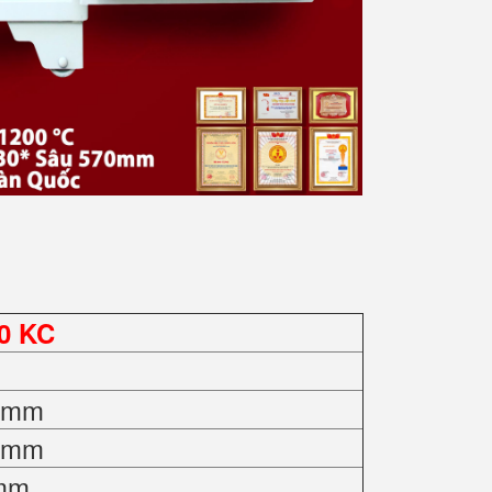
0 KC
0 mm
0 mm
 mm