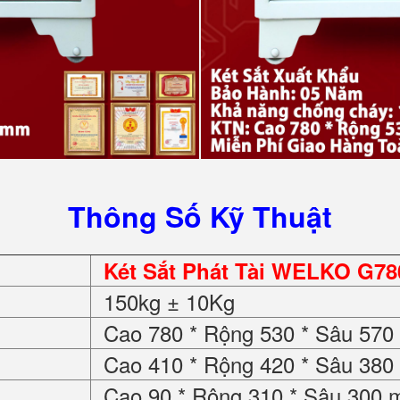
Thông Số Kỹ Thuật
Két Sắt Phát Tài WELKO G78
150kg ± 10Kg
Cao 780 * Rộng 530 * Sâu 57
Cao 410 * Rộng 420 * Sâu 38
Cao 90 * Rộng 310 * Sâu 300