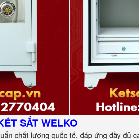
KÉT SẮT
WELKO
huẩn chất lượng quốc tế, đáp ứng đầy đủ 