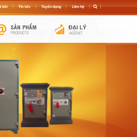
 két
Tin tức
Tuyển dụng
Liên hệ