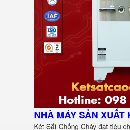
NHÀ MÁY SẢN XUẤT 
Két Sắt Chống Cháy đạt tiêu c