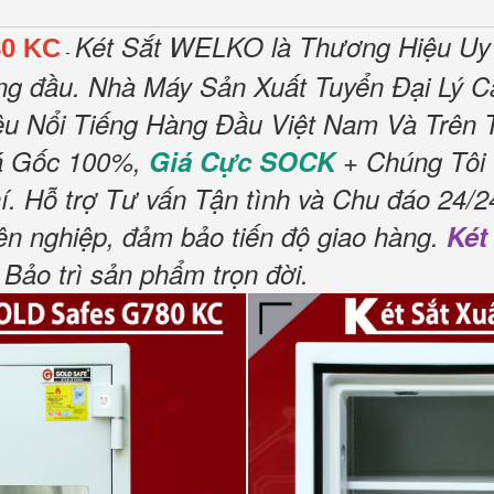
Két Sắt WELKO là Thương Hiệu Uy
80 KC
-
hàng đầu. Nhà Máy Sản Xuất Tuyển Đại Lý 
u Nổi Tiếng Hàng Đầu Việt Nam Và Trên Th
á Gốc 100%,
Giá Cực SOCK
+ Chúng Tôi 
 Hỗ trợ Tư vấn Tận tình và Chu đáo 24/24
ên nghiệp, đảm bảo tiến độ giao hàng.
Két
Bảo trì sản phẩm trọn đời.