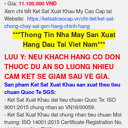
-
Gia:
11.1
00.000 VNĐ
Xem chi tiết Ket Sat Xuat Khau My Cao Cap tai
Website:
https://ketsatcaocap.vn/chi-tiet/ket-sat-
chong-chay-sai-gon-hang-chinh-hang
***Thong Tin Nha May San Xuat
Hang Dau Tai Viet Nam***
LUU Y: NEU KHACH HANG CO DON
THUOC DU AN SO LUONG NHIEU
CAM KET SE GIAM SAU VE GIA.
San pham Ket Sat Xuat Khau san xuat theo tieu
chuan Quoc Te SGS:
- Ket Sat Xuat Khau dat tieu chuan Quoc Te: ISO
9001:2015 chung nhan so VN16/00059.
- Ket Sat Xuat Khau dat chung nhan tieu chuan Moi
truong: ISO 14001:2015 Certificate Registration No.