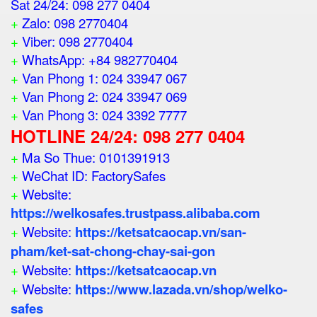
Sat 24/24: 098 277 0404
+
Zalo: 098 2770404
+
Viber: 098 2770404
+
WhatsApp: +84 982770404
+
Van Phong 1: 024 33947 067
+
Van Phong 2: 024 33947 069
+
Van Phong 3: 024 3392 7777
HOTLINE 24/24: 098 277 0404
+
Ma So Thue: 0101391913
+
WeChat ID: FactorySafes
+
Website:
https://welkosafes.trustpass.alibaba.com
+
Website:
https://ketsatcaocap.vn/san-
pham/ket-sat-chong-chay-sai-gon
+
Website:
https://ketsatcaocap.vn
+
Website:
https://www.lazada.vn/shop/welko-
safes