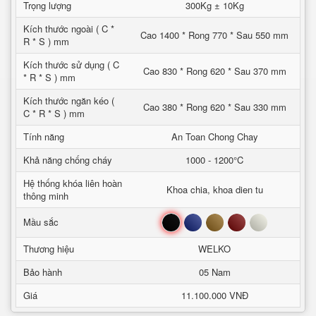
Trọng lượng
300Kg ± 10Kg
Kích thước ngoài ( C *
Cao 1400 * Rong 770 * Sau 550 mm
R * S ) mm
Kích thước sử dụng ( C
Cao 830 * Rong 620 * Sau 370 mm
* R * S ) mm
Kích thước ngăn kéo (
Cao 380 * Rong 620 * Sau 330 mm
C * R * S ) mm
Tính năng
An Toan Chong Chay
Khả năng chống cháy
1000 - 1200°C
Hệ thống khóa liên hoàn
Khoa chia, khoa dien tu
thông minh
Đen
Xanh
Nâu
Đỏ
Trắng
Mầu sắc
Thương hiệu
WELKO
Bảo hành
05 Nam
Giá
11.100.000 VNĐ