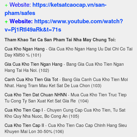
+
Website:
https://ketsatcaocap.vn/san-
pham/safes
+
Website:
https://www.youtube.com/watch?
v=Pj1RtI49aRk&t=71s
Tham Khao Tat Ca San Pham Tai Nha May Chung Toi:
Cua Kho Ngan Hang
- Gia Cua Kho Ngan Hang Uu Dai Chi Co Tai
Day KM50 % (101)
Gia Cua Kho Tien Ngan Hang
- Bang Gia Cua Kho Tien Ngan
Hang Tai Ha Noi. (102)
Canh Cua Kho Tien Gia Tot
- Bang Gia Canh Cua Kho Tien Moi
Nhat. Hang Tram Mau Ket Sat De Lua Chon (103)
Cua Kho Tien Dat Chuan NHNN
- Mua Cua Kho Tien Truc Tiep
Tu Cong Ty San Xuat Ket Sat Gia Re (104)
Cua Kho Tien Cap I
- Chuyen Cung Cap Cua Kho Tien, Tu Sat
Kho Quy Nha Nuoc, Bo Cong An (105)
Cua Kho Tien Cap II
- Cua Kho Tien Cao Cap Chinh Hang Sieu
Khuyen Mai Lon 30-50% (106)