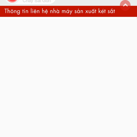
Cháy Sài Gòn
back
to
top