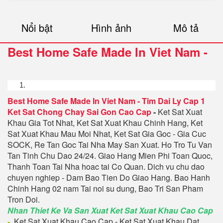
Nổi bật
Hình ảnh
Mô tả
Best Home Safe Made In Viet Nam
-
Best Home Safe Made In Viet Nam
-
Tim Dai Ly Cap 1
Ket Sat Chong Chay Sai Gon Cao Cap
-
Ket Sat Xuat
Khau Gia Tot Nhat, Ket Sat Xuat Khau Chinh Hang, Ket
Sat Xuat Khau Mau Moi Nhat, Ket Sat Gia Goc - Gia Cuc
SOCK, Re Tan Goc Tai Nha May San Xuat. Ho Tro Tu Van
Tan Tinh Chu Dao 24/24. Giao Hang Mien Phi Toan Quoc,
Thanh Toan Tai Nha hoac tai Co Quan. Dich vu chu dao
chuyen nghiep - Dam Bao Tien Do Giao Hang. Bao Hanh
Chinh Hang 02 nam Tai noi su dung, Bao Tri San Pham
Tron Doi.
Nhan Thiet Ke Va San Xuat Ket Sat Xuat Khau Cao Cap
-
Ket Sat Xuat Khau Cao Cap - Ket Sat Xuat Khau Dat