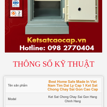
THÔNG SỐ KỸ THUẬT
Best Home Safe Made In Viet
Nam Tim Dai Ly Cap 1 Ket Sat
Tên sản phẩm
Chong Chay Sai Gon Cao Cap
Ket Sat Chong Chay Sai Gon Hang
Model
Chinh Hang