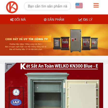
ĐỔI MÃ
SẢN PHẨM
ĐẠI LÝ