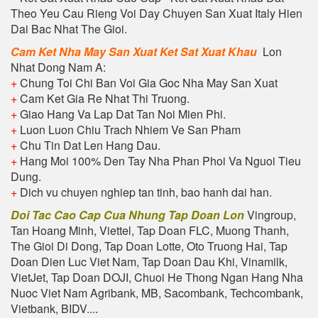
Theo Yeu Cau Rieng Voi Day Chuyen San Xuat Italy Hien
Dai Bac Nhat The Gioi.
Cam Ket Nha May San Xuat Ket Sat Xuat Khau
Lon
Nhat Dong Nam A:
+
Chung Toi Chi Ban Voi Gia Goc Nha May San Xuat
+
Cam Ket Gia Re Nhat Thi Truong.
+
Giao Hang Va Lap Dat Tan Noi Mien Phi.
+
Luon Luon Chiu Trach Nhiem Ve San Pham
+
Chu Tin Dat Len Hang Dau.
+
Hang Moi 100% Den Tay Nha Phan Phoi Va Nguoi Tieu
Dung.
+
Dich vu chuyen nghiep tan tinh, bao hanh dai han.
Doi Tac Cao Cap Cua Nhung Tap Doan Lon
Vingroup,
Tan Hoang Minh, Viettel, Tap Doan FLC, Muong Thanh,
The Gioi Di Dong, Tap Doan Lotte, Oto Truong Hai, Tap
Doan Dien Luc Viet Nam, Tap Doan Dau Khi, Vinamilk,
VietJet, Tap Doan DOJI, Chuoi He Thong Ngan Hang Nha
Nuoc Viet Nam Agribank, MB, Sacombank, Techcombank,
Vietbank, BIDV....