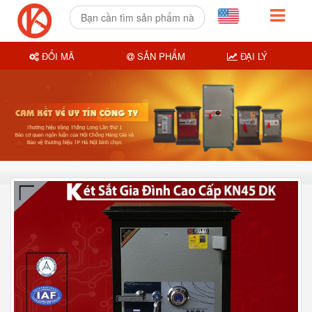
ĐỔI MÃ
SẢN PHẨM
ĐẠI LÝ