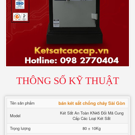
THÔNG SỐ KỸ THUẬT
bán két sắt chống cháy Sài Gòn
Tên sản phẩm
Két Sắt An Toàn KN45 Đổi Mã Cung
Model
Cấp Các Loại Két Sắt
Trọng lượng
80 ± 10Kg