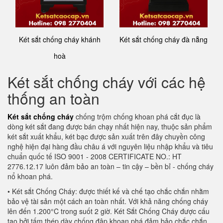
Két sắt chống cháy khánh
Két sắt chống cháy đà nẵng
hoà
Két sắt chống cháy với các hệ
thống an toàn
Két sắt chống cháy
chống trộm chống khoan phá cắt đục là
dòng két sắt đang được bán chạy nhất hiện nay, thuộc sản phẩm
két sắt xuất khẩu, két bạc được sản xuất trên đây chuyền công
nghệ hiện đại hàng đầu châu á với nguyên liệu nhập khẩu và tiêu
chuẩn quốc tế ISO 9001 - 2008 CERTIFICATE NO.: HT
2776.12.17 luôn đảm bảo an toàn – tin cậy – bền bỉ - chống cháy
nổ khoan phá.
• Két sắt Chống Cháy: được thiết kế và chế tạo chắc chắn nhằm
bảo vệ tài sản một cách an toàn nhất. Với khả năng chống cháy
lên đến 1.200°C trong suốt 2 giờ. Két Sắt Chống Cháy được cấu
tạo bởi tấm thép dày chống đập khoan phá đảm bảo chắc chắn,