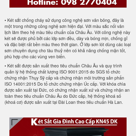
• Két sắt chống cháy sử dụng công nghệ sơn vân bông, đây là
một trong những công nghệ sơn hiện đại. Với màu sắc nổi vân
lịch lãm theo hệ màu tiêu chuẩn của Châu Âu. Với công nghệ này
két sẽ được phủ bởi các lớp sơn đều, dày và bóng mịn, chống gỉ
và đặc biệt rất bền màu theo thời gian. Ở lớp sơn lót dùng các loại
sơn chuyên dụng cho tàu thuỷ nên có khả năng chống mặn tốt,
phù hợp cho các vùng ven biển.
• Két sắt được sản xuất theo tiêu chuẩn Châu Âu và quy trình
quản lý hệ thống chất lượng ISO 9001:2015 do SGS tổ chức
chứng nhận Thụy Sỹ cấp và chứng nhận môi trường sản phẩn
ISO 14001:2015 Do tổ chức chứng nhận Úc cấp. Với khóa chìa
được sản xuất tại Đức, có chứng nhận xuất xứ và chứng nhận an
toàn theo tiêu chuẩn Châu Âu do Đức cấp, hệ thống khoá số
(khoá cơ) được sản xuất tại Đài Loan theo tiêu chuẩn Hà Lan.