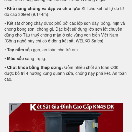
•
Khả năng chống va đập và chịu lực:
Khi cho két rơi tự do từ
độ cao 30feet (9.144m).
• Két sắt chống cháy được phủ bởi các lớp sơn dày, bóng, mịn và
chống bong sơn, chống gỉ. Đặc biệt sử dụng lớp sơn lót chuyên
dùng cho Tàu thuỷ chống mặn ở các vùng ven biển Việt Nam
(Công nghệ này chỉ có ở dòng két sắt WELKO Safes).
•
Tay nắm
xếp gọn, an toàn cho trẻ em.
•
Màu sắc
sang trọng.
•
Chốt khóa bằng thép cứng:
Gồm nhiều chốt an toàn Ø30
được bố trí 4 hướng xung quanh cửa, chống nạy phá két. An toàn
cao.