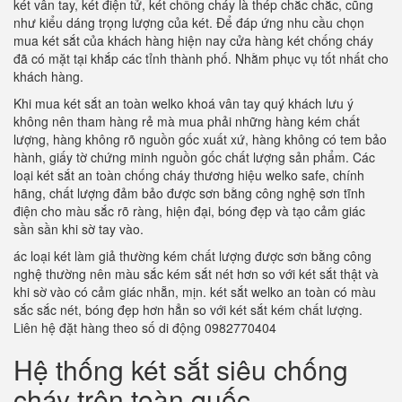
két vân tay, két điện tử, két chống cháy là thép chắc chắc, cũng
như kiểu dáng trọng lượng của két. Để đáp ứng nhu cầu chọn
mua két sắt của khách hàng hiện nay cửa hàng két chống cháy
đã có mặt tại khắp các tỉnh thành phố. Nhằm phục vụ tốt nhất cho
khách hàng.
Khi mua két sắt an toàn welko khoá vân tay quý khách lưu ý
không nên tham hàng rẻ mà mua phải những hàng kém chất
lượng, hàng không rõ nguồn gốc xuất xứ, hàng không có tem bảo
hành, giấy tờ chứng minh nguồn gốc chất lượng sản phẩm. Các
loại két sắt an toàn chống cháy thương hiệu welko safe, chính
hãng, chất lượng đảm bảo được sơn bằng công nghệ sơn tĩnh
điện cho màu sắc rõ ràng, hiện đại, bóng đẹp và tạo cảm giác
sần sần khi sờ tay vào.
ác loại két làm giả thường kém chất lượng được sơn bằng công
nghệ thường nên màu sắc kém sắt nét hơn so với két sắt thật và
khi sờ vào có cảm giác nhẵn, mịn. két sắt welko an toàn có màu
sắc sắc nét, bóng đẹp hơn hẳn so với két sắt kém chất lượng.
Liên hệ đặt hàng theo số di động 0982770404
Hệ thống két sắt siêu chống
cháy trên toàn quốc