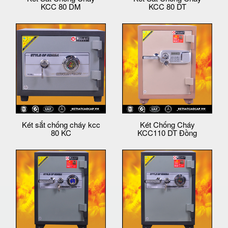
KCC 80 DM
KCC 80 DT
Két sắt chống cháy kcc
Két Chống Cháy
80 KC
KCC110 DT Đồng