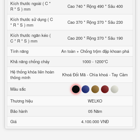
Kích thước ngoài ( C *
Cao 740 * Rộng 490 * Sâu 400
R * S ) mm
Kích thước sử dụng ( C
Cao 370 * Rộng 370 * Sâu 230
* R * S ) mm
Kích thước ngăn kéo (
Cao 200 * Rộng 370 * Sâu 190
C * R * S ) mm
Tính năng
An toàn + Chống trộm đập khoan phá
Khả năng chống cháy
1000 - 1200°C
Hệ thống khóa liên hoàn
Khoá Đổi Mã - Chìa khoá - Tay Cầm
thông minh
Đen
Xanh
Nâu
Đỏ
Trắng
Mầu sắc
Thương hiệu
WELKO
Bảo hành
05 Năm
Giá
4.100.000 VNĐ