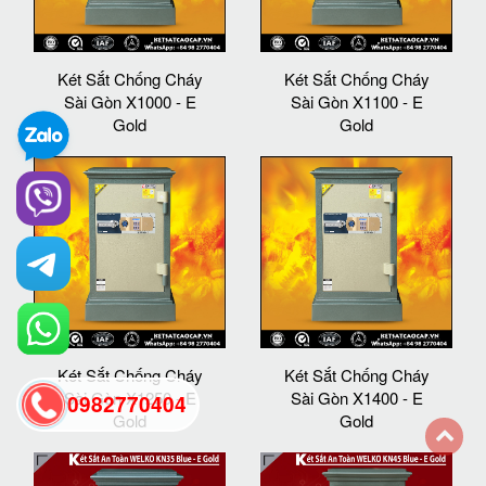
Két Sắt Chống Cháy
Két Sắt Chống Cháy
Sài Gòn X1000 - E
Sài Gòn X1100 - E
Gold
Gold
Két Sắt Chống Cháy
Két Sắt Chống Cháy
Sài Gòn X1250 - E
Sài Gòn X1400 - E
0982770404
Gold
Gold
back