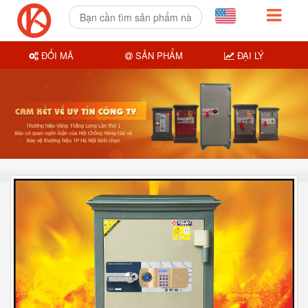
ĐỔI MÃ
SẢN PHẨM
ĐẠI LÝ