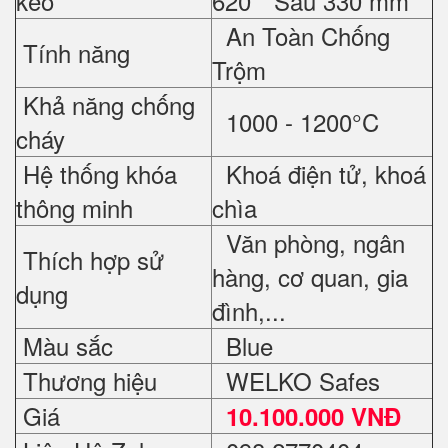
kéo
620 * Sâu 330 mm
An Toàn Chống
Tính năng
Trộm
Khả năng chống
1000 - 1200°C
cháy
Hệ thống khóa
Khoá điện tử, khoá
thông minh
chìa
Văn phòng, ngân
Thích hợp sử
hàng, cơ quan, gia
dụng
đình,...
Màu sắc
Blue
Thương hiệu
WELKO Safes
Giá
10.1
00.000 VNĐ