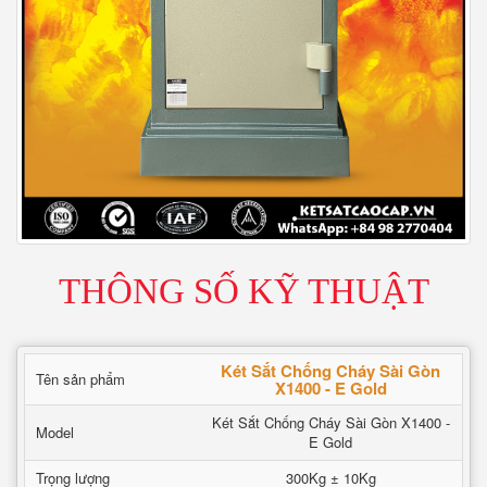
THÔNG SỐ KỸ THUẬT
Két Sắt Chống Cháy Sài Gòn
Tên sản phẩm
X1400 - E Gold
Két Sắt Chống Cháy Sài Gòn X1400 -
Model
E Gold
Trọng lượng
300Kg ± 10Kg