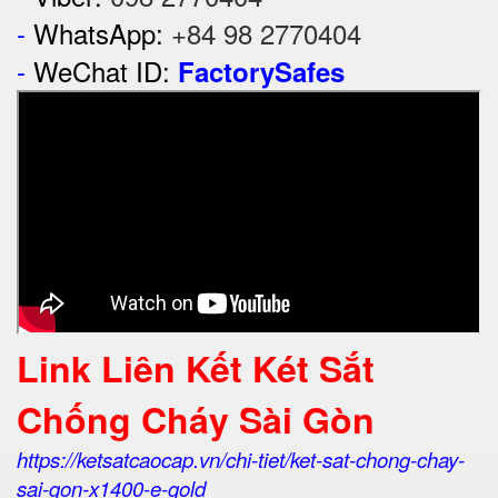
-
WhatsApp:
+84 98 2770404
-
WeChat ID:
FactorySafes
Link Liên Kết Két Sắt
Chống Cháy Sài Gòn
https://ketsatcaocap.vn/chi-tiet/ket-sat-chong-chay-
sai-gon-x1400-e-gold