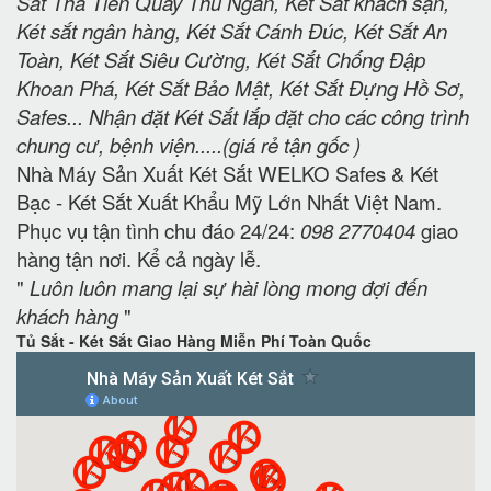
Sắt Thả Tiền Quầy Thu Ngân, Két Sắt khách sạn,
Két sắt ngân hàng, Két Sắt Cánh Đúc, Két Sắt An
Toàn, Két Sắt Siêu Cường, Két Sắt Chống Đập
Khoan Phá, Két Sắt Bảo Mật, Két Sắt Đựng Hồ Sơ,
Safes... Nhận đặt Két Sắt lắp đặt cho các công trình
chung cư, bệnh viện.....(giá rẻ tận gốc )
Nhà Máy Sản Xuất Két Sắt WELKO Safes & Két
Bạc - Két Sắt Xuất Khẩu Mỹ Lớn Nhất Việt Nam.
Phục vụ tận tình chu đáo 24/24:
098 2770404
giao
hàng tận nơi. Kể cả ngày lễ.
"
Luôn luôn mang lại sự hài lòng mong đợi đến
khách hàng
"
Tủ Sắt - Két Sắt Giao Hàng Miễn Phí Toàn Quốc