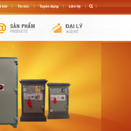
 két
Tin tức
Tuyển dụng
Liên hệ