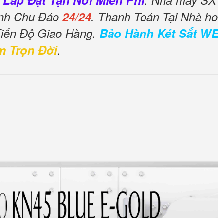
 Lắp Đặt Tận Nơi Miễn Phí
. Nhà máy SX 
ình Chu Đáo
24/24
. Thanh Toán Tại Nhà ho
Tiến Độ Giao Hàng.
Bảo Hành Két Sắt W
m Trọn Đời
.