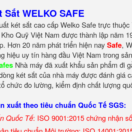
ét Sắt WELKO SAFE
ất két sắt cao cấp Welko Safe trực thuộc
Kho Quỹ Việt Nam được thành lập năm 199
p. Hơn 20 năm phát triển hiện nay
, 
Safe
g hiệu uy tín hàng đầu Việt Nam trong sả
Nhà máy đã xuất khẩu sản phẩm đi gần
afes
 dòng két sắt của nhà máy được đánh giá ca
ổ chức đo lường, kiểm định chất lượng quố
 xuất theo tiêu chuẩn Quốc Tế SGS:
: ISO 9001:2015 chứng nhận s
ẩn Quốc Tế
ận tiêu chuẩn Môi trường: ISO 14001:2015 