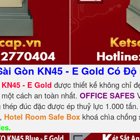
Sài Gòn KN45 - E Gold Có Độ
được thiết kế không chỉ 
 KN45 - E Gold
 một cách an toàn nhất.
V
OFFICE SAFES
 thép đúc đặc được ép thuỷ lực 1.000 tấn
á,
khoá chìa chống 
Hotel Room Safe Box
fes.