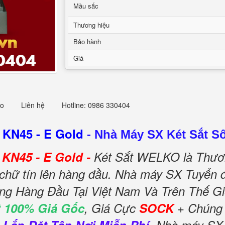
Mầu sắc
Thương hiệu
Bảo hành
Giá
eo
Liên hệ
Hotline: 0986 330404
 KN45 - E Gold
-
Nhà Máy SX Két Sắt Số
 KN45 - E Gold -
Két Sắt WELKO là Thươ
chữ tín lên hàng đầu. Nhà máy SX Tuyển đ
ếng Hàng Đầu Tại Việt Nam Và Trên Thế Gi
 100% Giá Gốc
, Giá Cực
SOCK
+ Chúng 