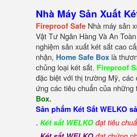
Nhà Máy Sản Xuất K
Nhà máy sản xu
Fireproof Safe
Vật Tư Ngân Hàng Và An Toàn 
nghiệm sản xuất két sắt cao cấ
nhận,
là thươn
Home Safe Box
chủng loại két sắt.
Fireproof S
đặc biệt với thị trường Mỹ, các
ứng các tiêu chuẩn của những t
Box.
Sản phẩm Két Sắt WELKO sản
.
Két sắt WELKO
đạt tiêu chu
.
hứng nh
Két sắt WELKO
đạt c