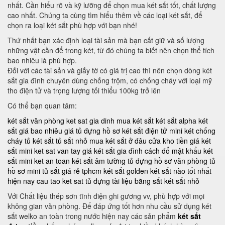
nhất. Cần hiểu rõ và kỹ lưỡng để chọn mua két sắt tốt, chất lượng
cao nhất. Chúng ta cùng tìm hiểu thêm về các loại két sắt, để
chọn ra loại két sắt phù hợp với bạn nhé!
Thứ nhất bạn xác định loại tài sản mà bạn cất giữ và số lượng
những vật cần để trong két, từ đó chúng ta biết nên chọn thể tích
bao nhiêu là phù hợp.
Đối với các tài sản và giấy tờ có giá trị cao thì nên chọn dòng két
sắt gia đình chuyên dùng chống trộm, có chống cháy với loại mỹ
tho điện tử và trọng lượng tối thiểu 100kg trở lên
Có thể bạn quan tâm:
két sắt văn phòng
ket sat gia dinh
mua két sắt
két sắt alpha
két
sắt giá bao nhiêu
giá tủ đựng hồ sơ
két sắt điện tử mini
két chống
cháy
tủ két sắt
tủ sắt nhỏ
mua két sắt ở đâu
cửa kho tiền
giá két
sắt mini
ket sat van tay
giá két sắt gia đình
cách đổ mật khẩu két
sắt mini
ket an toan
két sắt âm tường
tủ đựng hồ sơ văn phòng
tủ
hồ sơ mini
tủ sắt giá rẻ tphcm
két sắt golden
két sắt nào tốt nhất
hiện nay
cau tao ket sat
tủ đựng tài liệu bằng sắt
két sắt nhỏ
Với Chất liệu thép sơn tĩnh điện ghi gương vv, phù hợp với mọi
không gian văn phòng. Để đáp ứng tốt hơn nhu cầu sử dụng két
sắt welko an toàn trong nước hiện nay các sản phẩm
két sắt