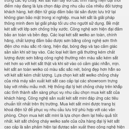
trong các vụ cháy. két sắt vân tay với các tính năng hiện đại thời
điểm này đang là lựa chọn đáp ứng nhu cầu của nhiều đối tượng
khách hàng. két điện tử giúp đảm bảo tài sản được lưu trữ tại
không gian bảo mật trong xi nghiệp. mua két sắt là giải pháp
thông minh đem lại giải pháp tối ưu cho người sử dụng. Bề mặt
két sắt với lớp sơn chống trầy xước. Công nghệ sơn hiện đại đảm
bảo an toàn và bền đẹp. Các loại két sắt welko an toàn, chính
hãng, chất lượng đảm bảo được sơn bằng công nghệ sơn tĩnh
điện cho màu sắc rõ ràng, hiện đại, bóng đẹp và tạo cảm giác
sần sần khi sờ tay vào. Các loại két làm giả thường kém chất
lượng được sơn bằng công nghệ thường nên màu sắc kém sắt
nét hơn so với két sắt thật và khi sờ vào có cảm giác nhẵn, mịn.
két sắt an toàn welko có màu sắc sắc nét, bóng đẹp hơn hẳn so
với két sắt kém chất lượng. Lựa chọn két sắt welko chống cháy
của nhà máy sản xuất két sắt cao cấp tại các showroom trưng
bày với nhiều mẫu mới. Hệ thống đại lý két chống cháy trên khắp
các tỉnh thành sẵn sàng phục vụ nhu cầu chọn mua két sắt của
khách hàng. Công nghệ sản xuất két sắt mini đáp ứng các tiêu
chuẩn tốt nhất trên thị trường. Mua két sắt mini được trang bị
khoá điện tử để phục vụ nhu cầu lưu trữ phù hợp với các văn
phòng. Chọn mua két sắt mini là lựa chọn đem lại hiểu quả tốt
nhất. két sắt chống cháy welko safe của cửa hàng đại lý két sắt
cao cấp là sản phẩm hiện tại đươạc sản xuất theo công nghệ hiện