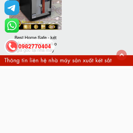
Best Home Safe - két
sắt chống cháy welko
0982770404
giá gốc tại nhà máy
back
to
top