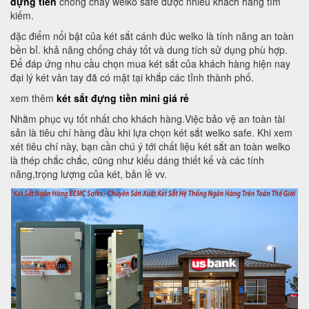
đựng tiền
chống cháy welko safe được nhiều khách hàng tìm
kiếm.
đặc điểm nổi bật của két sắt cánh đúc welko là tính năng an toàn
bền bỉ. khả năng chống cháy tốt và dung tích sử dụng phù hợp.
Để đáp ứng nhu cầu chọn mua két sắt của khách hàng hiện nay
đại lý két vân tay đã có mặt tại khắp các tỉnh thành phố.
xem thêm
két sắt đựng tiền mini giá rẻ
Nhằm phục vụ tốt nhất cho khách hàng.Việc bảo vệ an toàn tài
sản là tiêu chí hàng đầu khi lựa chọn két sắt welko safe. Khi xem
xét tiêu chí này, bạn cần chú ý tới chất liệu két sắt an toàn welko
là thép chắc chắc, cũng như kiểu dáng thiết kế và các tính
năng,trọng lượng của két, bản lề vv.