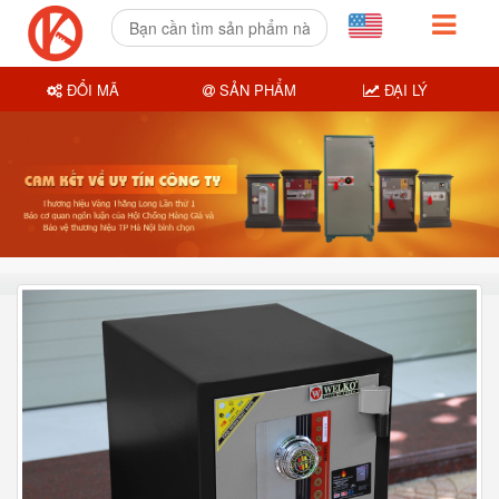
ĐỔI MÃ
SẢN PHẨM
ĐẠI LÝ