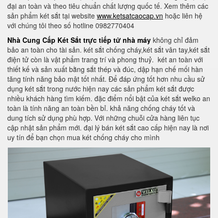
đại an toàn và theo tiêu chuẩn chất lượng quốc tế. Xem thêm các
sản phẩm két sắt tại website
www.ketsatcaocap.vn
hoặc liên hệ
với chúng tôi theo số hotline 0982770404
Nhà Cung Cấp Két Sắt trực tiếp tử nhà máy
không chỉ đảm
bảo an toàn cho tài sản. két sắt chống cháy,két sắt vân tay,két sắt
điện tử còn là vật phẩm trang trí và phong thuỷ.
két an toàn với
thiết kế và sản xuất bằng sắt thép và đúc, dập hạn chế mối hàn
tăng tính năng bảo mật tốt nhất. Để đáp ứng tốt hơn nhu cầu sử
dụng két sắt trong nước hiện nay các sản phẩm két sắt được
nhiều khách hàng tìm kiếm. đặc điểm nổi bật của két sắt welko an
toàn là tính năng an toàn bền bỉ. khả năng chống cháy tốt và
dung tích sử dụng phù hợp. Với những chuỗi cửa hàng liên tục
cập nhật sản phẩm mới. đại lý bán két sắt cao cấp hiện nay là nơi
uy tín để bạn chọn mua két chống cháy cho mình