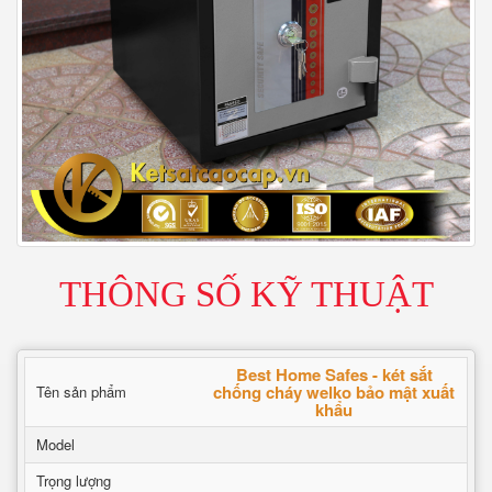
THÔNG SỐ KỸ THUẬT
Best Home Safes - két sắt
chống cháy welko bảo mật xuất
Tên sản phẩm
khẩu
Model
Trọng lượng