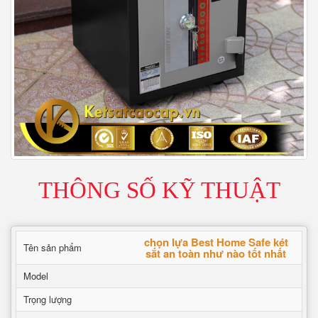
THÔNG SỐ KỸ THUẬT
chọn lựa Best Home Safe két
Tên sản phẩm
sắt an toàn như nào tốt nhất
Model
Trọng lượng