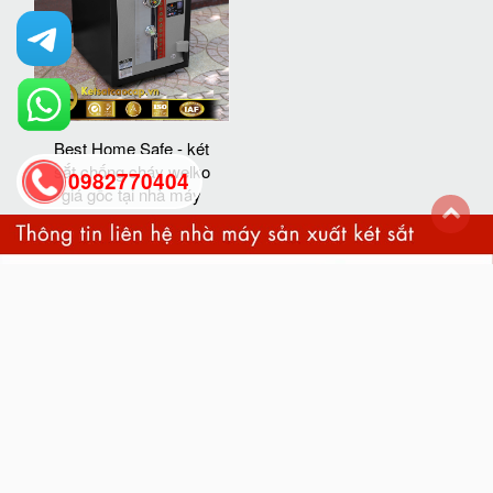
Best Home Safe - két
sắt chống cháy welko
0982770404
giá gốc tại nhà máy
back
to
top