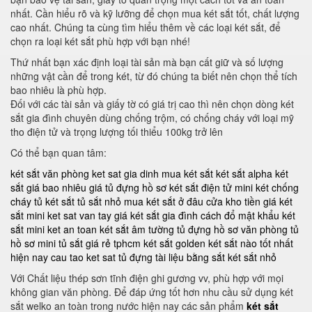
nhất. Cần hiểu rõ và kỹ lưỡng để chọn mua két sắt tốt, chất lượng
cao nhất. Chúng ta cùng tìm hiểu thêm về các loại két sắt, để
chọn ra loại két sắt phù hợp với bạn nhé!
Thứ nhất bạn xác định loại tài sản mà bạn cất giữ và số lượng
những vật cần để trong két, từ đó chúng ta biết nên chọn thể tích
bao nhiêu là phù hợp.
Đối với các tài sản và giấy tờ có giá trị cao thì nên chọn dòng két
sắt gia đình chuyên dùng chống trộm, có chống cháy với loại mỹ
tho điện tử và trọng lượng tối thiểu 100kg trở lên
Có thể bạn quan tâm:
két sắt văn phòng
ket sat gia dinh
mua két sắt
két sắt alpha
két
sắt giá bao nhiêu
giá tủ đựng hồ sơ
két sắt điện tử mini
két chống
cháy
tủ két sắt
tủ sắt nhỏ
mua két sắt ở đâu
cửa kho tiền
giá két
sắt mini
ket sat van tay
giá két sắt gia đình
cách đổ mật khẩu két
sắt mini
ket an toan
két sắt âm tường
tủ đựng hồ sơ văn phòng
tủ
hồ sơ mini
tủ sắt giá rẻ tphcm
két sắt golden
két sắt nào tốt nhất
hiện nay
cau tao ket sat
tủ đựng tài liệu bằng sắt
két sắt nhỏ
Với Chất liệu thép sơn tĩnh điện ghi gương vv, phù hợp với mọi
không gian văn phòng. Để đáp ứng tốt hơn nhu cầu sử dụng két
sắt welko an toàn trong nước hiện nay các sản phẩm
két sắt