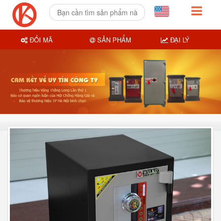
ĐỔI MÃ
SẢN PHẨM
ĐẠI LÝ