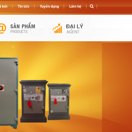
 két
Tin tức
Tuyển dụng
Liên hệ