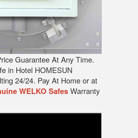
rice Guarantee At Any Time.
Safe in Hotel HOMESUN
ting 24/24.
Pay At Home or at
Warranty
uine WELKO Safes