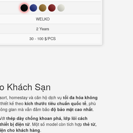
Đen
Xanh
Nâu
Đỏ
Trắng
WELKO
2 Years
30 - 100 $/PCS
ho Khách Sạn
esort, homestay và căn hộ dịch vụ
tối đa hóa không
thiết kế theo
kích thước tiêu chuẩn quốc tế
, phù
 không gian mà vẫn đảm bảo
độ bảo mật cao nhất
.
 Với
thép dày chống khoan phá, lớp lõi cách
hiết bị điện tử
. Một số model còn tích hợp
thẻ từ,
diện cho khách hàng
.