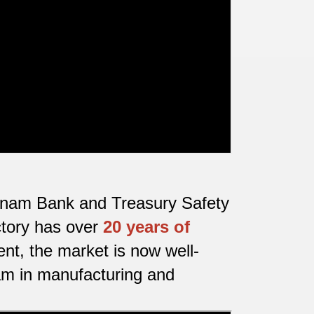
ietnam Bank and Treasury Safety
ctory has over
20 years of
nt, the market is now well-
nam in manufacturing and