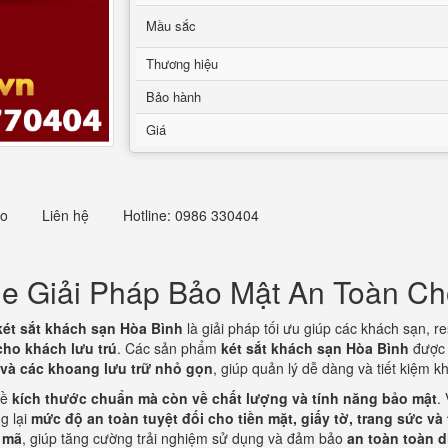
Mầu sắc
Thương hiệu
Bảo hành
Giá
eo
Liên hệ
Hotline: 0986 330404
me Giải Pháp Bảo Mật An Toàn C
két sắt khách sạn Hòa Bình
là giải pháp tối ưu giúp các khách sạn, r
cho khách lưu trú
. Các sản phẩm
két sắt khách sạn Hòa Bình
được 
 và các khoang lưu trữ nhỏ gọn
, giúp quản lý dễ dàng và tiết kiệm
về
kích thước chuẩn mà còn về chất lượng và tính năng bảo mật
.
g lại
mức độ an toàn tuyệt đối cho tiền mặt, giấy tờ, trang sức và t
 mã
, giúp tăng cường trải nghiệm sử dụng và đảm bảo
an toàn toàn 