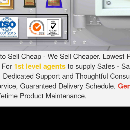
o Sell Cheap - We Sell Cheaper.
Lowest P
g For
to supply Safes - 
1st level agents
.
Dedicated
Support and Thoughtful Consul
service, Guaranteed Delivery Schedule.
Gen
Lifetime Product Maintenance.