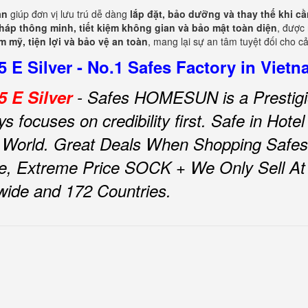
ạn
giúp đơn vị lưu trú dễ dàng
lắp đặt, bảo dưỡng và thay thế khi cầ
pháp thông minh, tiết kiệm không gian và bảo mật toàn diện
, được
m mỹ, tiện lợi và bảo vệ an toàn
, mang lại sự an tâm tuyệt đối cho c
E Silver - No.1 Safes Factory in Viet
 E Silver
- Safes HOMESUN is a Prestigi
focuses on credibility first.
Safe in Ho
 World.
Great Deals When Shopping Safes
e, Extreme Price SOCK + We Only Sell At F
nwide and 172 Countries.