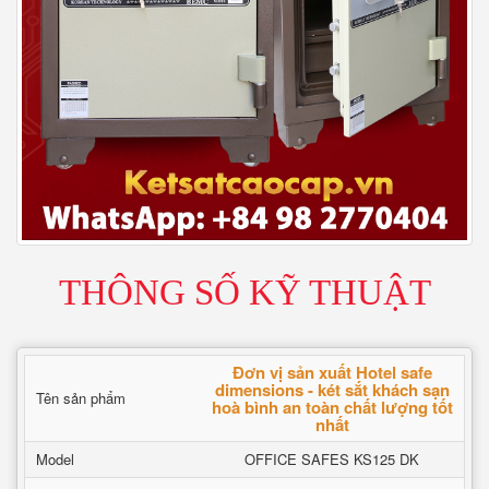
THÔNG SỐ KỸ THUẬT
Đơn vị sản xuất Hotel safe
dimensions - két sắt khách sạn
Tên sản phẩm
hoà bình an toàn chất lượng tốt
nhất
Model
OFFICE SAFES KS125 DK