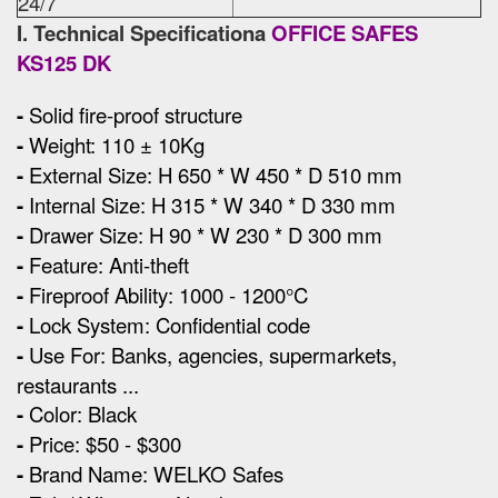
24/7
I. Technical Specificationa
OFFICE SAFES
KS125 DK
-
Solid fire-proof structure
-
Weight: 110 ± 10Kg
-
External Size
:
H 650 * W 450 * D 510 mm
-
Internal Size: H 315 * W 340 * D 330 mm
-
Drawer Size: H 90 * W 230 * D 300 mm
-
Feature: Anti-theft
-
Fireproof Ability: 1000 - 1200°C
-
Lock System: Confidential code
-
Use For: Banks, agencies, supermarkets,
restaurants ...
-
Color: Black
-
Price: $50 - $300
-
Brand Name: WELKO Safes