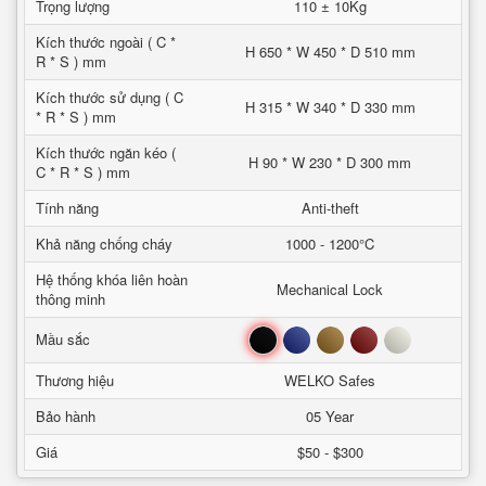
Trọng lượng
110 ± 10Kg
Kích thước ngoài ( C *
H 650 * W 450 * D 510 mm
R * S ) mm
Kích thước sử dụng ( C
H 315 * W 340 * D 330 mm
* R * S ) mm
Kích thước ngăn kéo (
H 90 * W 230 * D 300 mm
C * R * S ) mm
Tính năng
Anti-theft
Khả năng chống cháy
1000 - 1200°C
Hệ thống khóa liên hoàn
Mechanical Lock
thông minh
Đen
Xanh
Nâu
Đỏ
Trắng
Mầu sắc
Thương hiệu
WELKO Safes
Bảo hành
05 Year
Giá
$50 - $300