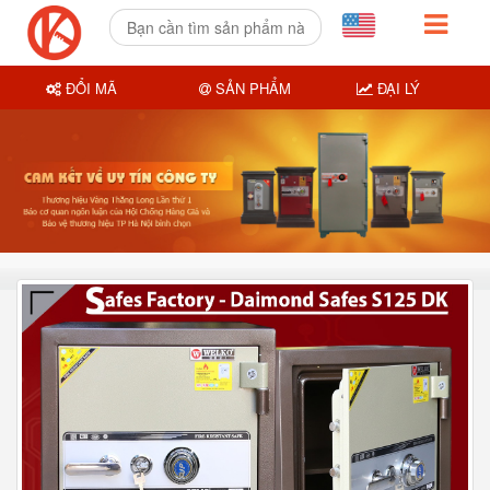
ĐỔI MÃ
SẢN PHẨM
ĐẠI LÝ