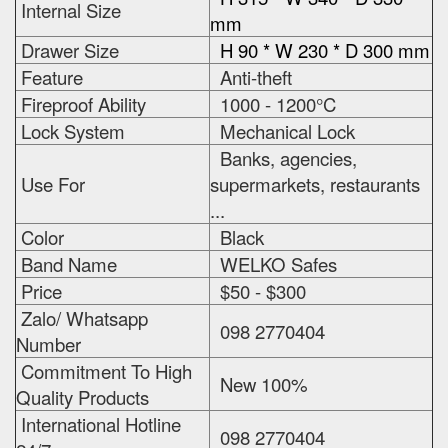
Internal Size
mm
Drawer Size
H 90 * W 230 * D 300 mm
Feature
Anti-theft
Fireproof Ability
1000 - 1200°C
Lock System
Mechanical Lock
Banks, agencies,
Use For
supermarkets, restaurants
...
Color
Black
Band Name
WELKO Safes
Price
$50 - $300
Zalo/ Whatsapp
098 2770404
Number
Commitment To High
New 100%
Quality Products
International Hotline
098 2770404