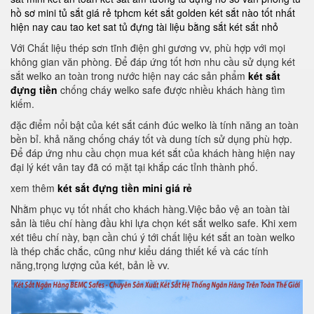
hồ sơ mini
tủ sắt giá rẻ tphcm
két sắt golden
két sắt nào tốt nhất
hiện nay
cau tao ket sat
tủ đựng tài liệu bằng sắt
két sắt nhỏ
Với Chất liệu thép sơn tĩnh điện ghi gương vv, phù hợp với mọi
không gian văn phòng. Để đáp ứng tốt hơn nhu cầu sử dụng két
sắt welko an toàn trong nước hiện nay các sản phẩm
két sắt
đựng tiền
chống cháy welko safe được nhiều khách hàng tìm
kiếm.
đặc điểm nổi bật của két sắt cánh đúc welko là tính năng an toàn
bền bỉ. khả năng chống cháy tốt và dung tích sử dụng phù hợp.
Để đáp ứng nhu cầu chọn mua két sắt của khách hàng hiện nay
đại lý két vân tay đã có mặt tại khắp các tỉnh thành phố.
xem thêm
két sắt đựng tiền mini giá rẻ
Nhằm phục vụ tốt nhất cho khách hàng.Việc bảo vệ an toàn tài
sản là tiêu chí hàng đầu khi lựa chọn két sắt welko safe. Khi xem
xét tiêu chí này, bạn cần chú ý tới chất liệu két sắt an toàn welko
là thép chắc chắc, cũng như kiểu dáng thiết kế và các tính
năng,trọng lượng của két, bản lề vv.