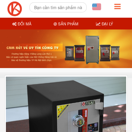
ĐỔI MÃ
SẢN PHẨM
ĐẠI LÝ