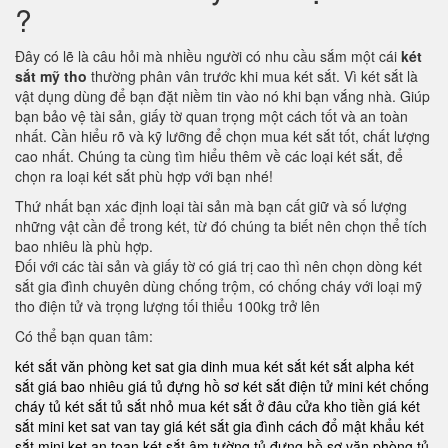
?
Đây có lẽ là câu hỏi mà nhiều người có nhu cầu sắm một cái
két
sắt mỹ tho
thường phân vân trước khi mua két sắt. Vì két sắt là
vật dụng dùng để bạn đặt niềm tin vào nó khi bạn vắng nhà. Giúp
bạn bảo vệ tài sản, giấy tờ quan trọng một cách tốt và an toàn
nhất. Cần hiểu rõ và kỹ lưỡng để chọn mua két sắt tốt, chất lượng
cao nhất. Chúng ta cùng tìm hiểu thêm về các loại két sắt, để
chọn ra loại két sắt phù hợp với bạn nhé!
Thứ nhất bạn xác định loại tài sản mà bạn cất giữ và số lượng
những vật cần để trong két, từ đó chúng ta biết nên chọn thể tích
bao nhiêu là phù hợp.
Đối với các tài sản và giấy tờ có giá trị cao thì nên chọn dòng két
sắt gia đình chuyên dùng chống trộm, có chống cháy với loại mỹ
tho điện tử và trọng lượng tối thiểu 100kg trở lên
Có thể bạn quan tâm:
két sắt văn phòng
ket sat gia dinh
mua két sắt
két sắt alpha
két
sắt giá bao nhiêu
giá tủ đựng hồ sơ
két sắt điện tử mini
két chống
cháy
tủ két sắt
tủ sắt nhỏ
mua két sắt ở đâu
cửa kho tiền
giá két
sắt mini
ket sat van tay
giá két sắt gia đình
cách đổ mật khẩu két
sắt mini
ket an toan
két sắt âm tường
tủ đựng hồ sơ văn phòng
tủ