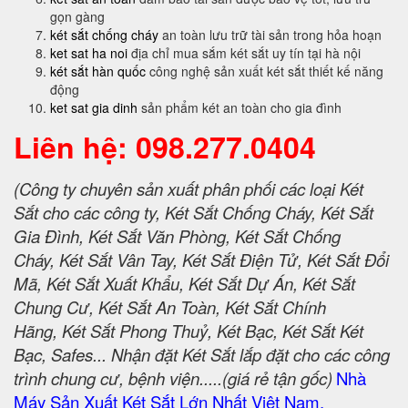
gọn gàng
két sắt chống cháy
an toàn lưu trữ tài sản trong hỏa hoạn
ket sat ha noi
địa chỉ mua sắm két sắt uy tín tại hà nội
két sắt hàn quốc
công nghệ sản xuất két sắt thiết kế năng
động
ket sat gia dinh
sản phẩm két an toàn cho gia đình
Liên hệ: 098.277.0404
(Công ty chuyên sản xuất phân phối các loại Két
Sắt cho các công ty, Két Sắt Chống Cháy, Két Sắt
Gia Đình, Két Sắt Văn Phòng, Két Sắt Chống
Cháy, Két Sắt Vân Tay, Két Sắt Điện Tử, Két Sắt Đổi
Mã, Két Sắt Xuất Khẩu, Két Sắt Dự Án, Két Sắt
Chung Cư, Két Sắt An Toàn, Két Sắt Chính
Hãng, Két Sắt Phong Thuỷ, Két Bạc, Két Sắt Két
Bạc, Safes... Nhận đặt Két Sắt lắp đặt cho các công
trình chung cư, bệnh viện.....(giá rẻ tận gốc)
Nhà
Máy Sản Xuất Két Sắt Lớn Nhất Việt Nam.