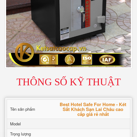
THÔNG SỐ KỸ THUẬT
Best Hotel Safe For Home - Két
Sắt Khách Sạn Lai Châu cao
Tên sản phẩm
cấp giá rẻ nhất
Model
Trọng lượng