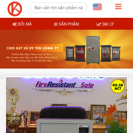
ĐỔI MÃ
SẢN PHẨM
ĐẠI LÝ