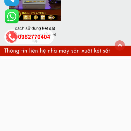
cách sử dụng két sắt
khách sạn điện tử việt
0982770404
tiệp
back
to
top