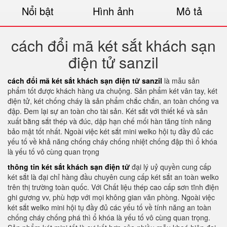
Nổi bật
Hình ảnh
Mô tả
cách đổi mã két sắt khách sạn
điện tử sanzil
cách đổi mã két sắt khách sạn điện tử sanzil
là mẫu sản
phẩm tốt được khách hàng ưa chuộng. Sản phẩm két vân tay, két
điện tử, két chống cháy là sản phẩm chắc chắn, an toàn chống va
đập. Đem lại sự an toàn cho tài sản. Két sắt với thiết kế và sản
xuất bằng sắt thép và đúc, dập hạn chế mối hàn tăng tính năng
bảo mật tốt nhất. Ngoài việc két sắt mini welko hội tụ đầy đủ các
yếu tố về khả năng chống cháy chống nhiệt chống đập thì ổ khóa
là yếu tố vô cùng quan trọng
thông tin két sắt khách sạn điện tử
đại lý uỷ quyền cung cấp
két sắt là đại chỉ hàng đầu chuyên cung cấp két sắt an toàn welko
trên thị trường toàn quốc. Với Chất liệu thép cao cấp sơn tĩnh điện
ghi gương vv, phù hợp với mọi không gian văn phòng. Ngoài việc
két sắt welko mini hội tụ đầy đủ các yếu tố về tính năng an toàn
chống cháy chống phá thì ổ khóa là yếu tố vô cùng quan trọng.