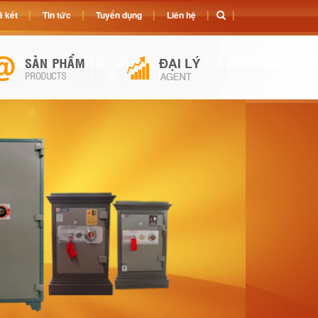
 két
Tin tức
Tuyển dụng
Liên hệ