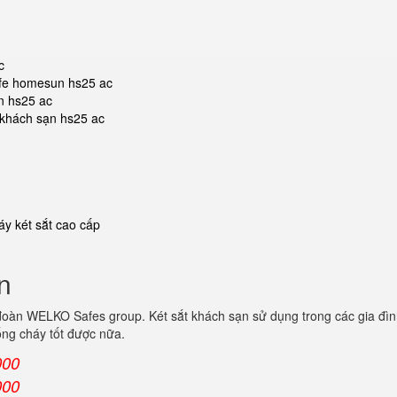
c
safe homesun hs25 ac
n hs25 ac
t khách sạn hs25 ac
y két sắt cao cấp
n
đoàn WELKO Safes group. Két sắt khách sạn sử dụng trong các gia đìn
ống cháy tốt được nữa.
000
000