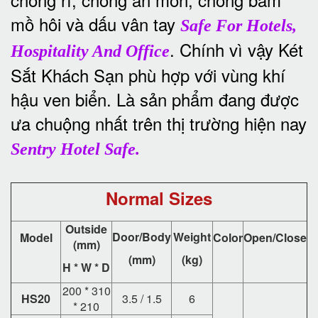
mồ hôi và dấu vân tay
Safe For Hotels,
. Chính vì vậy Két
Hospitality And Office
Sắt Khách Sạn phù hợp với vùng khí
hậu ven biển. Là sản phẩm đang được
ưa chuộng nhất trên thị trường hiện nay
Sentry Hotel Safe.
Normal Sizes
Outside
Door/Body
Weight
Model
Color
Open/Close
(mm)
(mm)
(kg)
H * W * D
200 * 310
HS20
3.5 / 1.5
6
* 210