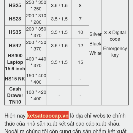
250 * 350
HS25
3.5 / 1.5
8
* 250
200 * 310
HS28
3.5 / 1.5
7
* 280
200 * 350
HS35
3.5 / 1.5
10
3-8 Digital
Silver
* 370
code
200 * 430
Black
HS42
3.5 / 1.5
12
Emergency
* 370
White
key
HS400
400 * 440
Laptop
3.5 / 1.5
15
* 370
15.6 inch
150 * 400
HS15 NK
-
-
* 400
Cash
100 * 420
Drawer
-
-
* 400
TN10
Hiện nay
ketsatcaocap.vn
là địa chỉ website chính
thức của nhà sản xuất két sắt cao cấp xuất khẩu.
Ngoài ra chúng tôi còn cung cấp sản phẩm két xuất