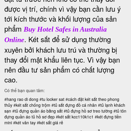
được vị trí, chính vì vậy bạn cần lưu ý
tới kích thước và khối lượng của sản
phẩm
Buy Hotel Safes in Australia
. Két sắt để sử dụng thường
Online
xuyên bởi khách lưu trú và thường bị
thay đổi mật khẩu liên tục. Vì vậy bạn
nên đầu tư sản phẩm có chất lượng
cao.
Có thể bạn quan tâm:
#
hang rao di dong
#
tu locker sat
#
cách đặt két sắt theo phong
thủy
#
két sắt chống trộm
#
tủ sắt đựng đồ cá nhân
#
tủ lạnh khách
sạn
#
tủ đựng quần áo bằng sắt
#
tủ đựng hồ sơ treo tường
#
tủ tôn
đựng quần áo
tủ hồ sơ đẹp
#
két sắt kcc110k1c1
#
két đựng tiền
mini
#
két vân tay
#
két sắt giá rẻ