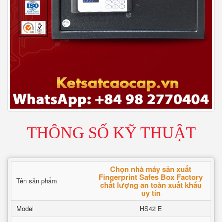
THÔNG SỐ KỸ THUẬT
Chọn nhà máy sản xuất
Fingerprint Safes Box Factory
Tên sản phẩm
chất lượng an toàn xuất khẩu
uy tín
Model
HS42 E