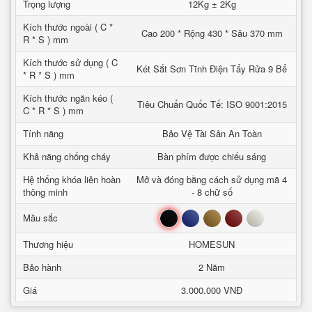
Trọng lượng
12Kg ± 2Kg
Kích thước ngoài ( C *
Cao 200 * Rộng 430 * Sâu 370 mm
R * S ) mm
Kích thước sử dụng ( C
Két Sắt Sơn Tĩnh Điện Tẩy Rửa 9 Bể
* R * S ) mm
Kích thước ngăn kéo (
Tiêu Chuẩn Quốc Tế: ISO 9001:2015
C * R * S ) mm
Tính năng
Bảo Vệ Tài Sản An Toàn
Khả năng chống cháy
Bàn phím được chiếu sáng
Hệ thống khóa liên hoàn
Mở và đóng bằng cách sử dụng mã 4
thông minh
- 8 chữ số
Đen
Xanh
Nâu
Đỏ
Trắng
Mầu sắc
Thương hiệu
HOMESUN
Bảo hành
2 Năm
Giá
3.000.000 VNĐ