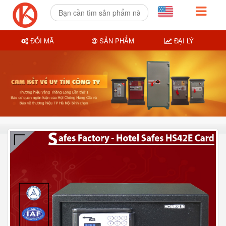
ĐỔI MÃ
SẢN PHẨM
ĐẠI LÝ