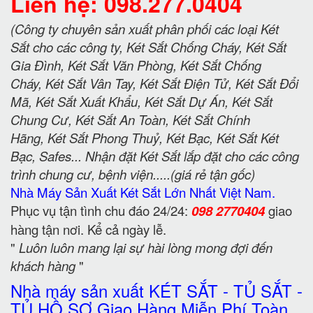
Liên hệ: 098.277.0404
(Công ty chuyên sản xuất phân phối các loại Két
Sắt cho các công ty, Két Sắt Chống Cháy, Két Sắt
Gia Đình, Két Sắt Văn Phòng, Két Sắt Chống
Cháy, Két Sắt Vân Tay, Két Sắt Điện Tử, Két Sắt Đổi
Mã, Két Sắt Xuất Khẩu, Két Sắt Dự Án, Két Sắt
Chung Cư, Két Sắt An Toàn, Két Sắt Chính
Hãng, Két Sắt Phong Thuỷ, Két Bạc, Két Sắt Két
Bạc, Safes... Nhận đặt Két Sắt lắp đặt cho các công
trình chung cư, bệnh viện.....(giá rẻ tận gốc)
Nhà Máy Sản Xuất Két Sắt Lớn Nhất Việt Nam.
Phục vụ tận tình chu đáo 24/24:
098 2770404
giao
hàng tận nơi. Kể cả ngày lễ.
"
Luôn luôn mang lại sự hài lòng mong đợi đến
khách hàng
"
Nhà máy sản xuất KÉT SẮT - TỦ SẮT -
TỦ HỒ SƠ Giao Hàng Miễn Phí Toàn