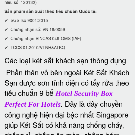
hiệu số: 120132)
Sản phẩm sản xuất theo tiêu chuẩn Quốc tế:
✔ SGS Iso 9001:2015
✔ Chứng nhận số: VN 16/0059
✔ Chứng nhận VINCAS 049-QMS (IAF)
✔ TCCS 01:2010/VTNH&ATKQ
Các loại két sắt khách sạn thông dụng
Phần thân vỏ bên ngoài Két Sắt Khách
Sạn được sơn tĩnh điện có tẩy rửa theo
tiêu chuẩn 9 bể
Hotel Security Box
. Đây là dây chuyền
Perfect For Hotels
công nghệ hiện đại bậc nhất Singapore
giúp Két Sắt có khả năng chống cháy,
chống rỉ, chống ăn mòn, chống bám