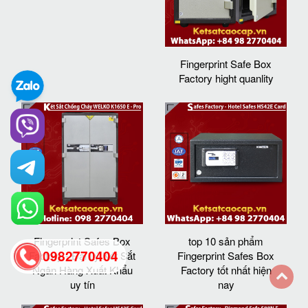
Fingerprint Safe Box
Factory hight quanlity
Fingerprint Safes Box
top 10 sản phẩm
0982770404
Factory - Đại Lý Két Sắt
Fingerprint Safes Box
Ngân Hàng Xuất Khẩu
Factory tốt nhất hiện
uy tín
nay
back