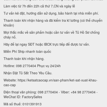
Làm việc từ 7h đến 22h cả thứ 7,CN và ngày lễ
Tư vấn kê đặt, hướng dẫn sử dụng, bảo hành tại nhà miễn phí.
Thanh toán khi nhận hàng và đã kiểm tra kĩ lưỡng (có thể chuyển
khoản)
Mọi thắc mắc về sản phẩm hoặc cần tư vấn về Tủ Hồ Sơ chống
cháy nổ.
Hãy để lại ngay SĐT hoặc IBOX trực tiếp để được tư vấn.
Miễn Phí Ship nhanh toàn quốc
Thanh toán khi nhận hàng.
Hotline: 098 2770404 Phục vụ 24/24h
Nhận Đặt Tủ Sắt Theo Yêu Cầu.
Website: https://ketsatcaocap.vn/san-pham/ket-sat-xuat-khau-
cao-cap
Điện thoại văn phòng: 098 2770404 - Viber: +84 98 2770404 -
WeChat ID: FactorySafes
Mã số thuế: 0101391913