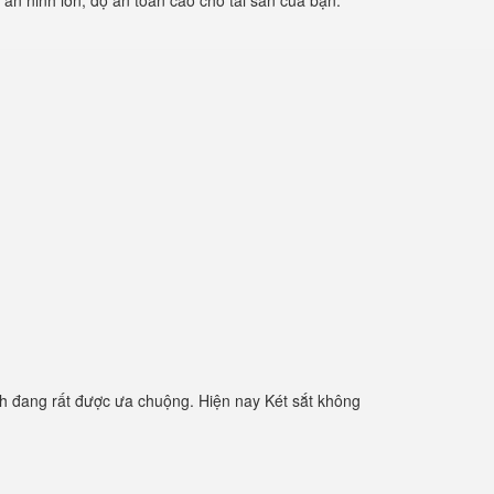
 an ninh lớn, độ an toàn cao cho tài sản của bạn.
h đang rất được ưa chuộng. Hiện nay Két sắt không