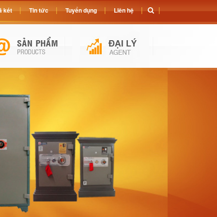
 két
Tin tức
Tuyển dụng
Liên hệ