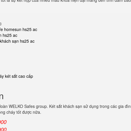
i tốt là sự kết hợp của nhiều mẫu khoá hiện đại mang đến tính đảm bảo
c
safe homesun hs25 ac
n hs25 ac
t khách sạn hs25 ac
y két sắt cao cấp
n
đoàn WELKO Safes group. Két sắt khách sạn sử dụng trong các gia đìn
ống cháy tốt được nữa.
000
000