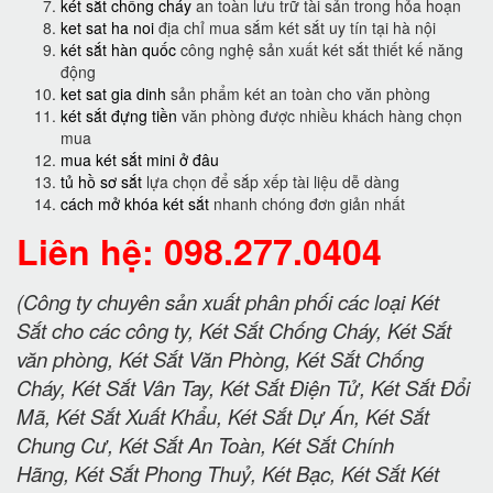
két sắt chống cháy
an toàn lưu trữ tài sản trong hỏa hoạn
ket sat ha noi
địa chỉ mua sắm két sắt uy tín tại hà nội
két sắt hàn quốc
công nghệ sản xuất két sắt thiết kế năng
động
ket sat gia dinh
sản phẩm két an toàn cho văn phòng
két sắt đựng tiền
văn phòng được nhiều khách hàng chọn
mua
mua két sắt mini ở đâu
tủ hồ sơ sắt
lựa chọn để sắp xếp tài liệu dễ dàng
cách mở khóa két sắt
nhanh chóng đơn giản nhất
Liên hệ: 098.277.0404
(Công ty chuyên sản xuất phân phối các loại Két
Sắt cho các công ty, Két Sắt Chống Cháy, Két Sắt
văn phòng, Két Sắt Văn Phòng, Két Sắt Chống
Cháy, Két Sắt Vân Tay, Két Sắt Điện Tử, Két Sắt Đổi
Mã, Két Sắt Xuất Khẩu, Két Sắt Dự Án, Két Sắt
Chung Cư, Két Sắt An Toàn, Két Sắt Chính
Hãng, Két Sắt Phong Thuỷ, Két Bạc, Két Sắt Két