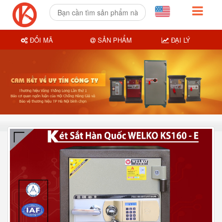
ĐỔI MÃ
SẢN PHẨM
ĐẠI LÝ