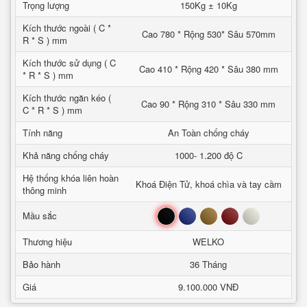
Trọng lượng
150Kg ± 10Kg
Kích thước ngoài ( C *
Cao 780 * Rộng 530* Sâu 570mm
R * S ) mm
Kích thước sử dụng ( C
Cao 410 * Rộng 420 * Sâu 380 mm
* R * S ) mm
Kích thước ngăn kéo (
Cao 90 * Rộng 310 * Sâu 330 mm
C * R * S ) mm
Tính năng
An Toàn chống cháy
Khả năng chống cháy
1000- 1.200 độ C
Hệ thống khóa liên hoàn
Khoá Điện Tử, khoá chìa và tay cầm
thông minh
Đen
Xanh
Nâu
Đỏ
Trắng
Mầu sắc
Thương hiệu
WELKO
Bảo hành
36 Tháng
Giá
9.100.000 VNĐ