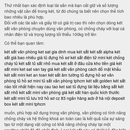
Thứ nhất bạn xác định loại tài sản mà bạn cất giữ và số lượng
những vật cần để trong két, từ đó chúng ta biết nên chọn thể tích
bao nhiêu là phù hợp.
Đối với các tài sản và giấy tờ có giá trị cao thì nên chọn dòng két
sắt văn phòng chuyên dùng văn phòng, có chống cháy với loại cá
nhân điện tử và trọng lượng tối thiểu 100kg trở lên
Có thể bạn quan tâm:
két sắt văn phòng
ket sat gia dinh
mua két sắt
két sắt alpha
két
sắt giá bao nhiêu
giá tủ đựng hồ sơ
két sắt điện tử mini
két chống
cháy
tủ két sắt
tủ sắt nhỏ
mua két sắt ở đâu
cửa kho tiền
giá két
sắt mini
ket sat van tay
giá két sắt văn phòng
cách đổ mật khẩu
két sắt mini
ket an toan
két sắt âm tường
tủ đựng hồ sơ văn
phòng
tủ hồ sơ mini
tủ sắt văn phòng tphcm
két sắt golden
két sắt
nào tốt nhất hiện nay
cau tao ket sat
tủ đựng tài liệu bằng sắt
két
sắt nhỏ
két sắt mini văn phòng
giá két sắt hàn quốc
kích thước
két sắt mini
tủ lưu trữ hồ sơ
cz 83
ngân hàng acb ở hà nội
deposit
box
két sắt mini tphcm
muốn, phù hợp sử dụng trong văn phòng, văn phòng có tính năng
chống cháy và hệ thống khoá an toàn cao là kết quả của sự sáng
tạo từ một dạng vật cứng có khả năng chống cháy tại một
ngưỡng nhiệt độ độ nhất định. Loại két sắt này có thiết kế đặc biệt