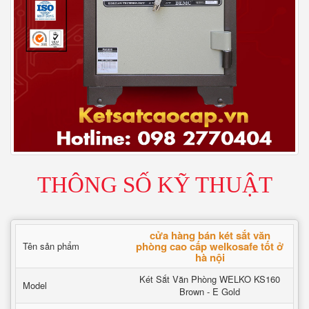
THÔNG SỐ KỸ THUẬT
cửa hàng bán két sắt văn
phòng cao cấp welkosafe tốt ở
Tên sản phẩm
hà nội
Két Sắt Văn Phòng WELKO KS160
Model
Brown - E Gold