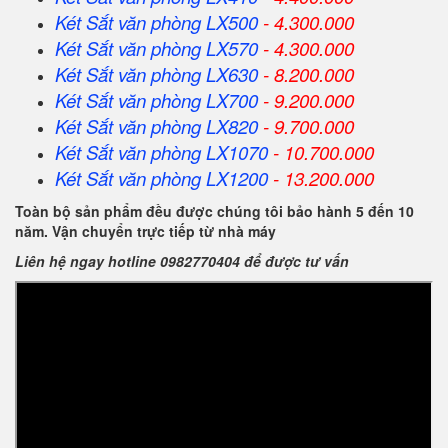
Két Sắt
văn phòng
LX500
- 4.300.000
Két Sắt
văn phòng
LX570
- 4.300.000
Két Sắt
văn phòng
LX630
- 8.200.000
Két Sắt
văn phòng
LX700
- 9.200.000
Két Sắt
văn phòng
LX820
- 9.700.000
Két Sắt
văn phòng
LX1070
- 10.700.000
Két Sắt
văn phòng
LX1200
- 13.200.000
Toàn bộ sản phẩm đều được chúng tôi bảo hành 5 đến 10
năm. Vận chuyển trực tiếp từ nhà máy
Liên hệ ngay hotline 0982770404 để được tư vấn