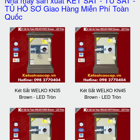
Nhà máy sản xuất KÉT SẮT - TỦ SẮT -
TỦ HỒ SƠ Giao Hàng Miễn Phí Toàn
Quốc
Két Sắt WELKO KN35
Két Sắt WELKO KN45
Brown - LED Tròn
Brown - LED Tròn