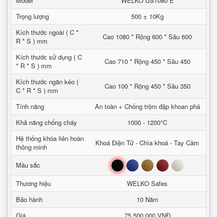
Model
WELKO US1080 E
Trọng lượng
500 ± 10Kg
Kích thước ngoài ( C *
Cao 1080 * Rộng 600 * Sâu 600
R * S ) mm
Kích thước sử dụng ( C
Cao 710 * Rộng 450 * Sâu 450
* R * S ) mm
Kích thước ngăn kéo (
Cao 100 * Rộng 450 * Sâu 350
C * R * S ) mm
Tính năng
An toàn + Chống trộm đập khoan phá
Khả năng chống cháy
1000 - 1200°C
Hệ thống khóa liên hoàn
Khoá Điện Tử - Chìa khoá - Tay Cầm
thông minh
Đen
Xanh
Nâu
Đỏ
Trắng
Mầu sắc
Thương hiệu
WELKO Safes
Bảo hành
10 Năm
Giá
75.500.000 VNĐ