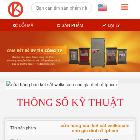
ĐỔI MÃ
SẢN PHẨM
ĐẠI LÝ
THÔNG SỐ KỸ THUẬT
cửa hàng bán két sắt welkosafe
Tên sản phẩm
cho gia đình ở tphcm