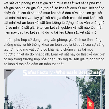
két sắt văn phòng
ket sat gia dinh
mua két sắt
két sắt alpha
két
sắt giá bao nhiêu
giá tủ đựng hồ sơ
két sắt điện tử mini
két chống
cháy
tủ két sắt
tủ sắt nhỏ
mua két sắt ở đâu
cửa kho tiền
giá két
sắt mini
ket sat van tay
giá két sắt gia đình
cách đổ mật khẩu két
sắt mini
ket an toan
két sắt âm tường
tủ đựng hồ sơ văn phòng
tủ
hồ sơ mini
tủ sắt giá rẻ tphcm
két sắt golden
két sắt nào tốt nhất
hiện nay
cau tao ket sat
tủ đựng tài liệu bằng sắt
két sắt nhỏ
muốn, phù hợp sử dụng trong văn phòng, gia đình có tính năng
chống cháy và hệ thống khoá an toàn cao là kết quả của sự sáng
tạo từ một dạng vật cứng có khả năng chống cháy tại một
ngưỡng nhiệt độ độ nhất định. Loại két sắt này có thiết kế đặc biệt
cô lập trong trường hợp hỏa hoạn. Những tài sản giá trị bên trong
sẽ luôn được bảo đảm an toàn tốt nhất.