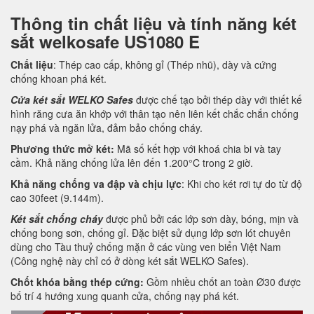
Thông tin chất liệu và tính năng két
sắt welkosafe US1080 E
Chất liệu
: Thép cao cấp, không gỉ (Thép nhũ), dày và cứng
chống khoan phá két.
Cửa két sắt WELKO Safes
được chế tạo bởi thép dày với thiết kế
hình răng cưa ăn khớp với thân tạo nên liên kết chắc chắn chống
nạy phá và ngăn lửa, đảm bảo chống cháy.
Phương thức mở két:
Mã số kết hợp với khoá chia bi và tay
cầm. Khả năng chống lửa lên đến 1.200°C trong 2 giờ.
Khả năng chống va đập và chịu lực
: Khi cho két rơi tự do từ độ
cao 30feet (9.144m).
Két sắt chống cháy
được phủ bởi các lớp sơn dày, bóng, mịn và
chống bong sơn, chống gỉ. Đặc biệt sử dụng lớp sơn lót chuyên
dùng cho Tàu thuỷ chống mặn ở các vùng ven biển Việt Nam
(Công nghệ này chỉ có ở dòng két sắt WELKO Safes).
Chốt khóa bằng thép cứng:
Gồm nhiều chốt an toàn Ø30 được
bố trí 4 hướng xung quanh cửa, chống nạy phá két.