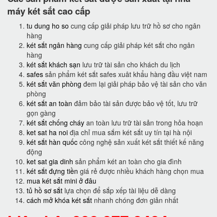
máy két sắt cao cấp
tu dung ho so
cung cấp giải pháp lưu trữ hồ sơ cho ngân
hàng
két sắt ngân hàng
cung cấp giải pháp két sắt cho ngân
hàng
két sắt khách sạn
lưu trữ tài sản cho khách du lịch
safes
sản phẩm két sắt safes xuât khẩu hàng đầu việt nam
két sắt văn phòng
đem lại giải pháp bảo vệ tài sản cho văn
phòng
két sắt an toàn
đảm bảo tài sản được bảo vệ tốt, lưu trữ
gọn gàng
két sắt chống cháy
an toàn lưu trữ tài sản trong hỏa hoạn
ket sat ha noi
địa chỉ mua sắm két sắt uy tín tại hà nội
két sắt hàn quốc
công nghệ sản xuất két sắt thiết kế năng
động
ket sat gia dinh
sản phẩm két an toàn cho gia đình
két sắt đựng tiền
giá rẻ được nhiều khách hàng chọn mua
mua két sắt mini ở đâu
tủ hồ sơ sắt
lựa chọn để sắp xếp tài liệu dễ dàng
cách mở khóa két sắt
nhanh chóng đơn giản nhất