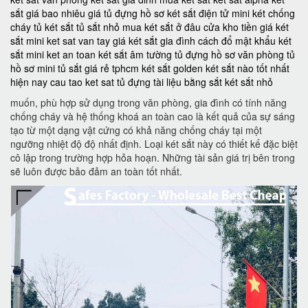
sắt giá bao nhiêu
giá tủ đựng hồ sơ
két sắt điện tử mini
két chống
cháy
tủ két sắt
tủ sắt nhỏ
mua két sắt ở đâu
cửa kho tiền
giá két
sắt mini
ket sat van tay
giá két sắt gia đình
cách đổ mật khẩu két
sắt mini
ket an toan
két sắt âm tường
tủ đựng hồ sơ văn phòng
tủ
hồ sơ mini
tủ sắt giá rẻ tphcm
két sắt golden
két sắt nào tốt nhất
hiện nay
cau tao ket sat
tủ đựng tài liệu bằng sắt
két sắt nhỏ
muốn, phù hợp sử dụng trong văn phòng, gia đình có tính năng
chống cháy và hệ thống khoá an toàn cao là kết quả của sự sáng
tạo từ một dạng vật cứng có khả năng chống cháy tại một
ngưỡng nhiệt độ độ nhất định. Loại két sắt này có thiết kế đặc biệt
cô lập trong trường hợp hỏa hoạn. Những tài sản giá trị bên trong
sẽ luôn được bảo đảm an toàn tốt nhất.