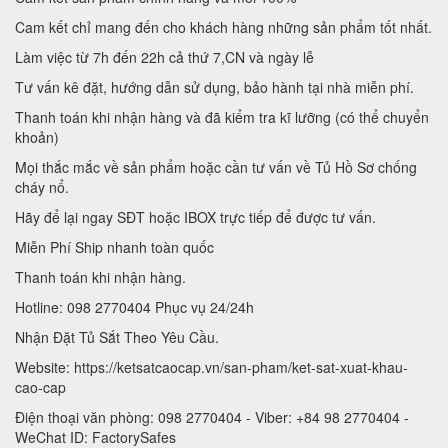
Cam kết chỉ mang đến cho khách hàng những sản phẩm tốt nhất.
Làm việc từ 7h đến 22h cả thứ 7,CN và ngày lễ
Tư vấn kê đặt, hướng dẫn sử dụng, bảo hành tại nhà miễn phí.
Thanh toán khi nhận hàng và đã kiểm tra kĩ lưỡng (có thể chuyển
khoản)
Mọi thắc mắc về sản phẩm hoặc cần tư vấn về Tủ Hồ Sơ chống
cháy nổ.
Hãy để lại ngay SĐT hoặc IBOX trực tiếp để được tư vấn.
Miễn Phí Ship nhanh toàn quốc
Thanh toán khi nhận hàng.
Hotline: 098 2770404 Phục vụ 24/24h
Nhận Đặt Tủ Sắt Theo Yêu Cầu.
Website: https://ketsatcaocap.vn/san-pham/ket-sat-xuat-khau-
cao-cap
Điện thoại văn phòng: 098 2770404 - Viber: +84 98 2770404 -
WeChat ID: FactorySafes