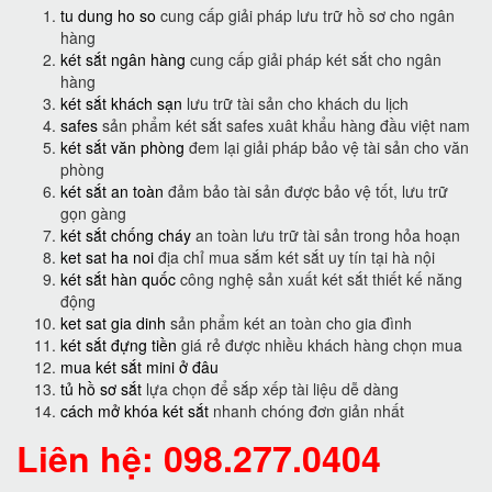
tu dung ho so
cung cấp giải pháp lưu trữ hồ sơ cho ngân
hàng
két sắt ngân hàng
cung cấp giải pháp két sắt cho ngân
hàng
két sắt khách sạn
lưu trữ tài sản cho khách du lịch
safes
sản phẩm két sắt safes xuât khẩu hàng đầu việt nam
két sắt văn phòng
đem lại giải pháp bảo vệ tài sản cho văn
phòng
két sắt an toàn
đảm bảo tài sản được bảo vệ tốt, lưu trữ
gọn gàng
két sắt chống cháy
an toàn lưu trữ tài sản trong hỏa hoạn
ket sat ha noi
địa chỉ mua sắm két sắt uy tín tại hà nội
két sắt hàn quốc
công nghệ sản xuất két sắt thiết kế năng
động
ket sat gia dinh
sản phẩm két an toàn cho gia đình
két sắt đựng tiền
giá rẻ được nhiều khách hàng chọn mua
mua két sắt mini ở đâu
tủ hồ sơ sắt
lựa chọn để sắp xếp tài liệu dễ dàng
cách mở khóa két sắt
nhanh chóng đơn giản nhất
Liên hệ: 098.277.0404