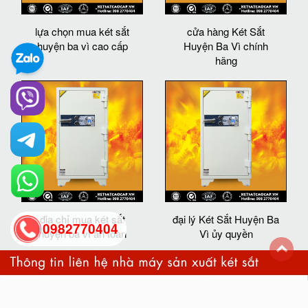
lựa chọn mua két sắt
cửa hàng Két Sắt
huyện ba vì cao cấp
Huyện Ba Vì chính
hãng
địa chỉ mua két sắt
đại lý Két Sắt Huyện Ba
0982770404
huyện ba vì an toàn
Vì ủy quyền
back
to