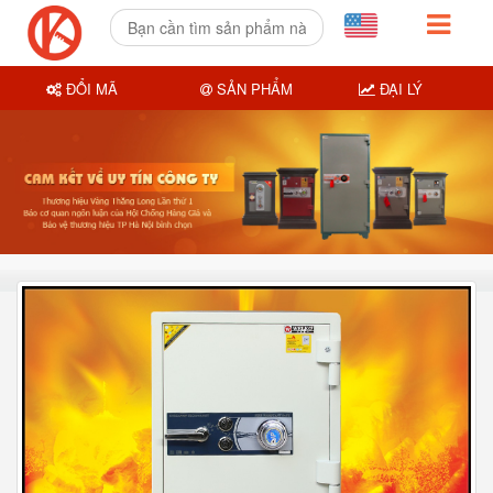
ĐỔI MÃ
SẢN PHẨM
ĐẠI LÝ