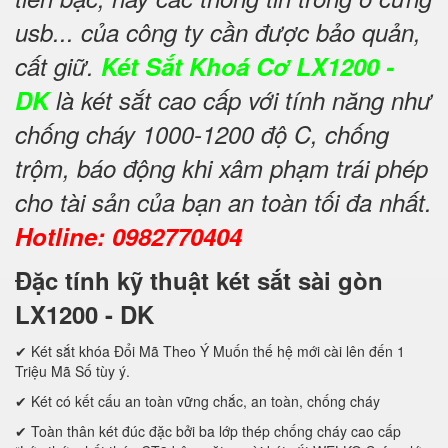
usb... của công ty cần được bảo quản,
cất giữ.
Két Sắt Khoá Cơ LX1200 -
DK
là két sắt cao cấp với tính năng như
chống cháy 1000-1200 độ C, chống
trộm, báo động khi xâm phạm trái phép
cho tài sản của bạn an toàn tối đa nhất.
Hotline: 0982770404
Đặc tính kỹ thuật két sắt sài gòn
LX1200 - DK
✔ Két sắt khóa Đổi Mã Theo Ý Muốn thế hệ mới cài lên đến 1
Triệu Mã Số tùy ý.
✔ Két có kết cấu an toàn vững chắc, an toàn, chống cháy
✔ Toàn thân két đúc đặc bởi ba lớp thép chống cháy cao cấp