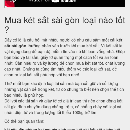
Mua két sắt sài gòn loại nào tốt
?
Đây có lẽ là câu hỏi mà nhiều người có nhu cầu sắm một cái
két
sắt sài gòn
thường phân vân trước khi mua két sắt. Vì két sắt là
vật dụng dùng để bạn đặt niềm tin vào nó khi bạn vắng nhà. Giúp
bạn bảo vệ tài sản, giấy tờ quan trọng một cách tốt và an toàn
nhất. Cần hiểu rõ và kỹ lưỡng để chọn mua két sắt tốt, chất lượng
cao nhất. Chúng ta cùng tìm hiểu thêm về các loại két sắt, để
chọn ra loại két sắt phù hợp với bạn nhé!
Thứ nhất bạn xác định loại tài sản mà bạn cất giữ và số lượng
những vật cần để trong két, từ đó chúng ta biết nên chọn thể tích
bao nhiêu là phù hợp.
Đối với các tài sản và giấy tờ có giá trị cao thì nên chọn dòng két
sắt gia đình chuyên dùng chống trộm, có chống cháy với loại cá
nhân điện tử và trọng lượng tối thiểu 100kg trở lên
Có thể bạn quan tâm:
két sắt văn phòng
ket sat gia dinh
mua két sắt
két sắt alpha
két