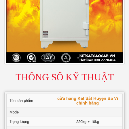
THÔNG SỐ KỸ THUẬT
cửa hàng Két Sắt Huyện Ba Vì
Tên sản phẩm
chính hãng
Model
Trọng lượng
220kg ± 10kg