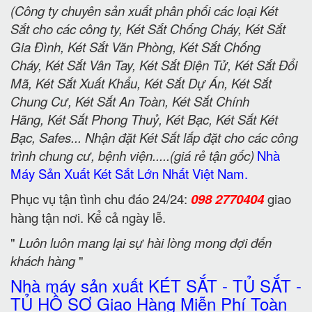
(Công ty chuyên sản xuất phân phối các loại Két
Sắt cho các công ty, Két Sắt Chống Cháy, Két Sắt
Gia Đình, Két Sắt Văn Phòng, Két Sắt Chống
Cháy, Két Sắt Vân Tay, Két Sắt Điện Tử, Két Sắt Đổi
Mã, Két Sắt Xuất Khẩu, Két Sắt Dự Án, Két Sắt
Chung Cư, Két Sắt An Toàn, Két Sắt Chính
Hãng, Két Sắt Phong Thuỷ, Két Bạc, Két Sắt Két
Bạc, Safes... Nhận đặt Két Sắt lắp đặt cho các công
trình chung cư, bệnh viện.....(giá rẻ tận gốc)
Nhà
Máy Sản Xuất Két Sắt Lớn Nhất Việt Nam.
Phục vụ tận tình chu đáo 24/24:
098 2770404
giao
hàng tận nơi. Kể cả ngày lễ.
"
Luôn luôn mang lại sự hài lòng mong đợi đến
khách hàng
"
Nhà máy sản xuất KÉT SẮT - TỦ SẮT -
TỦ HỒ SƠ Giao Hàng Miễn Phí Toàn