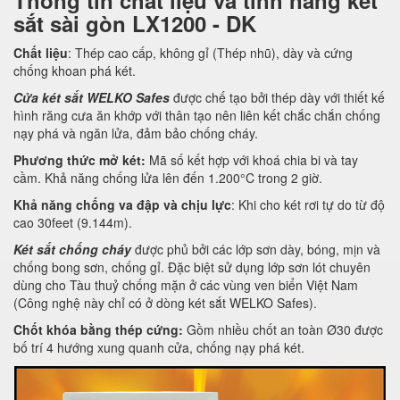
Thông tin chất liệu và tính năng két
sắt sài gòn LX1200 - DK
Chất liệu
: Thép cao cấp, không gỉ (Thép nhũ), dày và cứng
chống khoan phá két.
Cửa két sắt WELKO Safes
được chế tạo bởi thép dày với thiết kế
hình răng cưa ăn khớp với thân tạo nên liên kết chắc chắn chống
nạy phá và ngăn lửa, đảm bảo chống cháy.
Phương thức mở két:
Mã số kết hợp với khoá chia bi và tay
cầm. Khả năng chống lửa lên đến 1.200°C trong 2 giờ.
Khả năng chống va đập và chịu lực
: Khi cho két rơi tự do từ độ
cao 30feet (9.144m).
Két sắt chống cháy
được phủ bởi các lớp sơn dày, bóng, mịn và
chống bong sơn, chống gỉ. Đặc biệt sử dụng lớp sơn lót chuyên
dùng cho Tàu thuỷ chống mặn ở các vùng ven biển Việt Nam
(Công nghệ này chỉ có ở dòng két sắt WELKO Safes).
Chốt khóa bằng thép cứng:
Gồm nhiều chốt an toàn Ø30 được
bố trí 4 hướng xung quanh cửa, chống nạy phá két.