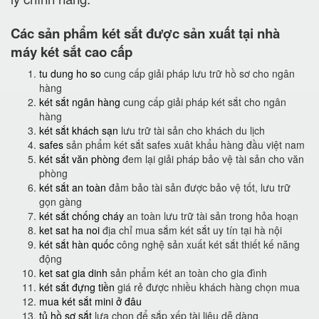
Các sản phẩm két sắt được sản xuất tại nhà
máy két sắt cao cấp
tu dung ho so
cung cấp giải pháp lưu trữ hồ sơ cho ngân
hàng
két sắt ngân hàng
cung cấp giải pháp két sắt cho ngân
hàng
két sắt khách sạn
lưu trữ tài sản cho khách du lịch
safes
sản phẩm két sắt safes xuât khẩu hàng đầu việt nam
két sắt văn phòng
đem lại giải pháp bảo vệ tài sản cho văn
phòng
két sắt an toàn
đảm bảo tài sản được bảo vệ tốt, lưu trữ
gọn gàng
két sắt chống cháy
an toàn lưu trữ tài sản trong hỏa hoạn
ket sat ha noi
địa chỉ mua sắm két sắt uy tín tại hà nội
két sắt hàn quốc
công nghệ sản xuất két sắt thiết kế năng
động
ket sat gia dinh
sản phẩm két an toàn cho gia đình
két sắt đựng tiền
giá rẻ được nhiều khách hàng chọn mua
mua két sắt mini ở đâu
tủ hồ sơ sắt
lựa chọn để sắp xếp tài liệu dễ dàng