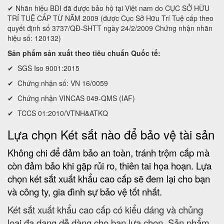
✔ Nhãn hiệu BDI đã được bảo hộ tại Việt nam do CỤC SỞ HỮU
TRÍ TUỆ CẤP TỪ NĂM 2009 (được Cục Sở Hữu Trí Tuệ cấp theo
quyết định số 3737/QĐ-SHTT ngày 24/2/2009 Chứng nhận nhãn
hiệu số: 120132)
Sản phẩm sản xuất theo tiêu chuẩn Quốc tế:
✔ SGS Iso 9001:2015
✔ Chứng nhận số: VN 16/0059
✔ Chứng nhận VINCAS 049-QMS (IAF)
✔ TCCS 01:2010/VTNH&ATKQ
Lựa chọn Két sắt nào để bảo vệ tài sản
Không chi để đảm bảo an toàn, tránh trộm cắp mà
còn đảm bảo khi gặp rủi ro, thiên tai họa hoạn. Lựa
chọn két sắt xuất khẩu cao cấp sẽ đem lại cho bạn
và công ty, gia đình sự bảo vệ tốt nhất.
Két sắt xuất khẩu cao cấp có kiểu dáng và chủng
loại đa dạng dễ dàng cho bạn lựa chọn. Sản phẩm