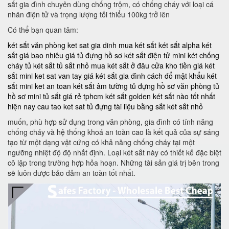
sắt gia đình chuyên dùng chống trộm, có chống cháy với loại cá
nhân điện tử và trọng lượng tối thiểu 100kg trở lên
Có thể bạn quan tâm:
két sắt văn phòng
ket sat gia dinh
mua két sắt
két sắt alpha
két
sắt giá bao nhiêu
giá tủ đựng hồ sơ
két sắt điện tử mini
két chống
cháy
tủ két sắt
tủ sắt nhỏ
mua két sắt ở đâu
cửa kho tiền
giá két
sắt mini
ket sat van tay
giá két sắt gia đình
cách đổ mật khẩu két
sắt mini
ket an toan
két sắt âm tường
tủ đựng hồ sơ văn phòng
tủ
hồ sơ mini
tủ sắt giá rẻ tphcm
két sắt golden
két sắt nào tốt nhất
hiện nay
cau tao ket sat
tủ đựng tài liệu bằng sắt
két sắt nhỏ
muốn, phù hợp sử dụng trong văn phòng, gia đình có tính năng
chống cháy và hệ thống khoá an toàn cao là kết quả của sự sáng
tạo từ một dạng vật cứng có khả năng chống cháy tại một
ngưỡng nhiệt độ độ nhất định. Loại két sắt này có thiết kế đặc biệt
cô lập trong trường hợp hỏa hoạn. Những tài sản giá trị bên trong
sẽ luôn được bảo đảm an toàn tốt nhất.