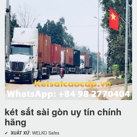
két sắt sài gòn uy tín chính
hãng
✔
XUẤT XỨ
: WELKO Safes