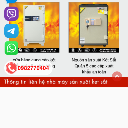
cửa hàng cung cấp két
Nguồn sản xuất Két Sắt
sắt quận 5 chính hãng
Quận 5 cao cấp xuất
0982770404
khẩu an toàn
back
to
top