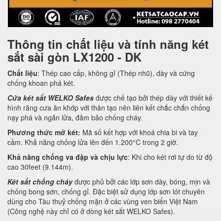
Thông tin chất liệu và tính năng két
sắt sài gòn LX1200 - DK
Chất liệu
: Thép cao cấp, không gỉ (Thép nhũ), dày và cứng
chống khoan phá két.
Cửa két sắt WELKO Safes
được chế tạo bởi thép dày với thiết kế
hình răng cưa ăn khớp với thân tạo nên liên kết chắc chắn chống
nạy phá và ngăn lửa, đảm bảo chống cháy.
Phương thức mở két:
Mã số kết hợp với khoá chia bi và tay
cầm. Khả năng chống lửa lên đến 1.200°C trong 2 giờ.
Khả năng chống va đập và chịu lực
: Khi cho két rơi tự do từ độ
cao 30feet (9.144m).
Két sắt chống cháy
được phủ bởi các lớp sơn dày, bóng, mịn và
chống bong sơn, chống gỉ. Đặc biệt sử dụng lớp sơn lót chuyên
dùng cho Tàu thuỷ chống mặn ở các vùng ven biển Việt Nam
(Công nghệ này chỉ có ở dòng két sắt WELKO Safes).