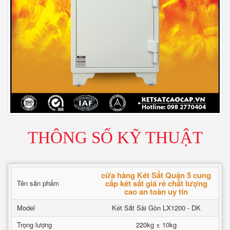
THÔNG SỐ KỸ THUẬT
cửa hàng Két Sắt Quận 5 cung
cấp két sắt giá rẻ chất lượng
Tên sản phẩm
cao an toàn uy tín
Model
Két Sắt Sài Gòn LX1200 - DK
Trọng lượng
220kg ± 10kg