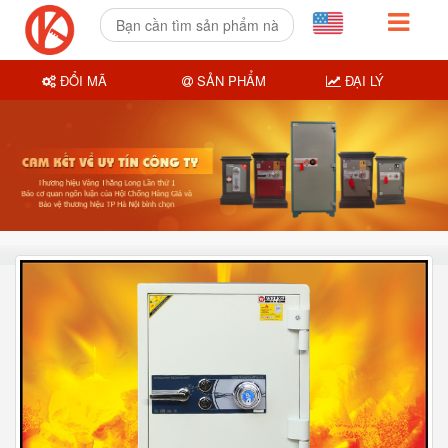
ĐỔI MÃ
SẢN PHẨM
ĐẠI LÝ